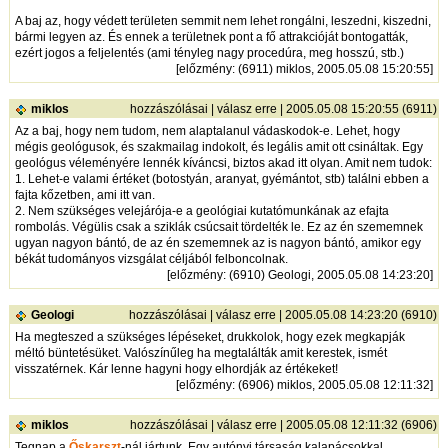
A baj az, hogy védett területen semmit nem lehet rongálni, leszedni, kiszedni,
bármi legyen az. És ennek a területnek pont a fő attrakcióját bontogatták,
ezért jogos a feljelentés (ami tényleg nagy procedúra, meg hosszú, stb.)
[
előzmény
: (6911) miklos, 2005.05.08 15:20:55]
miklos
hozzászólásai
|
válasz erre
| 2005.05.08 15:20:55 (6911)
Az a baj, hogy nem tudom, nem alaptalanul vádaskodok-e. Lehet, hogy
mégis geológusok, és szakmailag indokolt, és legális amit ott csináltak. Egy
geológus véleményére lennék kíváncsi, biztos akad itt olyan. Amit nem tudok:
1. Lehet-e valami értéket (botostyán, aranyat, gyémántot, stb) találni ebben a
fajta kőzetben, ami itt van.
2. Nem szükséges velejárója-e a geológiai kutatómunkának az efajta
rombolás. Végülis csak a sziklák csúcsait tördelték le. Ez az én szememnek
ugyan nagyon bántó, de az én szememnek az is nagyon bántó, amikor egy
békát tudományos vizsgálat céljából felboncolnak.
[
előzmény
: (6910) Geologi, 2005.05.08 14:23:20]
Geologi
hozzászólásai
|
válasz erre
| 2005.05.08 14:23:20 (6910)
Ha megteszed a szükséges lépéseket, drukkolok, hogy ezek megkapják
méltó büntetésüket. Valószínűleg ha megtalálták amit kerestek, ismét
visszatérnek. Kár lenne hagyni hogy elhordják az értékeket!
[
előzmény
: (6906) miklos, 2005.05.08 12:11:32]
miklos
hozzászólásai
|
válasz erre
| 2005.05.08 12:11:32 (6906)
Tegnap a
Őskarszt
-nál jártunk. Egy autónyi társaság kalapácsokkal