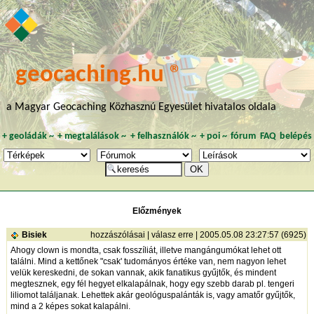
geocaching.hu ®
a Magyar Geocaching Közhasznú Egyesület hivatalos oldala
+
geoládák
~
+
megtalálások
~
+
felhasználók
~
+
poi
~
fórum
FAQ
belépés
Előzmények
Bisiek
hozzászólásai
|
válasz erre
| 2005.05.08 23:27:57 (6925)
Ahogy clown is mondta, csak fosszíliát, illetve mangángumókat lehet ott
találni. Mind a kettőnek "csak' tudományos értéke van, nem nagyon lehet
velük kereskedni, de sokan vannak, akik fanatikus gyűjtők, és mindent
megtesznek, egy fél hegyet elkalapálnak, hogy egy szebb darab pl. tengeri
liliomot találjanak. Lehettek akár geológuspalánták is, vagy amatőr gyűjtők,
mind a 2 képes sokat kalapálni.