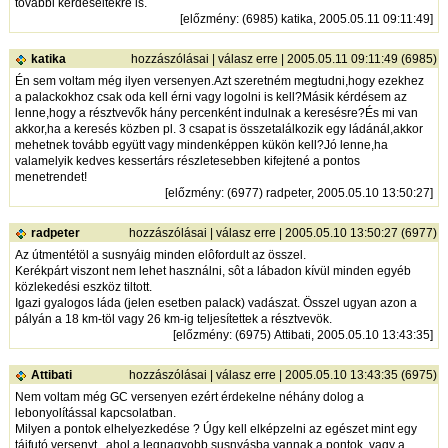
további kérdéseitekre is.
[
előzmény
: (6985) katika, 2005.05.11 09:11:49]
katika
hozzászólásai
|
válasz erre
| 2005.05.11 09:11:49 (6985)
Én sem voltam még ilyen versenyen.Azt szeretném megtudni,hogy ezekhez
a palackokhoz csak oda kell érni vagy logolni is kell?Másik kérdésem az
lenne,hogy a résztvevők hány percenként indulnak a keresésre?És mi van
akkor,ha a keresés közben pl. 3 csapat is összetalálkozik egy ládánál,akkor
mehetnek tovább együtt vagy mindenképpen kükön kell?Jó lenne,ha
valamelyik kedves kessertárs részletesebben kifejtené a pontos
menetrendet!
[
előzmény
: (6977) radpeter, 2005.05.10 13:50:27]
radpeter
hozzászólásai
|
válasz erre
| 2005.05.10 13:50:27 (6977)
Az útmentétöl a susnyáig minden elôfordult az összel.
Kerékpárt viszont nem lehet használni, sôt a lábadon kívül minden egyéb
közlekedési eszköz tiltott.
Igazi gyalogos láda (jelen esetben palack) vadászat. Összel ugyan azon a
pályán a 18 km-töl vagy 26 km-ig teljesítettek a résztvevök.
[
előzmény
: (6975) Attibati, 2005.05.10 13:43:35]
Attibati
hozzászólásai
|
válasz erre
| 2005.05.10 13:43:35 (6975)
Nem voltam még GC versenyen ezért érdekelne néhány dolog a
lebonyolítással kapcsolatban.
Milyen a pontok elhelyezkedése ? Úgy kell elképzelni az egészet mint egy
tájfutó versenyt , ahol a legnagyobb susnyásba vannak a pontok, vagy a