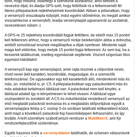
dönt, hogy indulna, odamegy a szervezők asztalához, ahol befizeti a
nevezési díjat, és átadja GPS-szét, hogy feltöltsük rá a felkeresendő fél
literes pillepalackok rejtekhelyeinek koordinátáit. Abban a pillanatban, hogy
a versenyző visszakapta kütyüjét, indul egyéni időmérése, és megáll amikor
visszaérkezve a versenyből, leadja versenylapját ugyanannál az asztalnál,
nevezetesen nálam:-)
A GPS-re 25 rejtekhely koordinátáit fogjuk feltölteni, de ebből max 15 pontot
kell felkeresni ahhoz, hogy a versenyző nickje belekerüljön abba a dobozba,
amiből sorsolással lesznek megállapítva a díjak nyertesei. Mindenki saját
maga kell eldöntse, hogy melyik 15 pontot fogja felkeresni. Az sem baj, ha a
kesserek találkoznak, esetleg egymásnak segítenek. Viszont szigorúan tilos
egymást hátráltatni!
A versenyző kap egy versenylapot, amin rajta lesznek a célpontok nevei,
rövid nevei (két karakter), koordinátái, magasságai, és a szervezők
telefonszámai. De ugyanakkor egy két karakterből álló, mindenkinél más és
más, ún. indulókód is, pl. C5. A pillepalackokban egy palackonként más és
más adatokat tartalmazó táblázat van. A palackokat nem kell kinyitni, a
táblázat adatait így is kényelmesen le lehet olvasni. A táblázat ugye
oszlopokból és sorokból áll. A C5-ös indulókóddal rendelkező versenyző az
első megtalált palacknál leolvassa és a megtalálás időpontjával együtt a
versenylapjára felírja a C oszlop 5-ös sorában található kétkarakterű kódot,
amit majd a következő palacknál fog hasonlóképpen felhasználni, és így
tovább. A leírt személyre szabott jelszó-rendszer a
MultiMatriX
, ami Kjr
rendszerfejlesztőnk szüleménye.
Egyéb hasznos infók a
versenyoldalon
találhatók, de szívesen válaszolunk