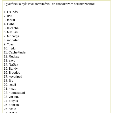
Egyetértek a nyílt levél tartalmával, és csatlakozom a tiltakozáshoz!
1. Csuhás
2. dc3
3. feri60
4. Gabe
5. lelcache
6. Mikulás
7. Mr Zerge
8. radpeter
9. Yoss
10. mjdgm
11. CacheFinder
12. Ruttkay
13. zayd
14. NaSza
15. Bandy
16. Bluedog
17. kovaripeti
18. Sly
20. izsolt
21. mozo
22. nogacsalad
23. vmlinuz
24. bolyak
25. domika
26. scele
27. Pistua