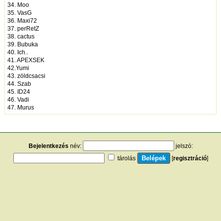
34. Moo
35. VasG
36. Maxi72
37. perRetZ
38. cactus
39. Bubuka
40. Ich..
41. APEXSEK
42.Yumi
43. zöldcsacsi
44. Szab
45. ID24
46. Vadi
47. Murus
Bejelentkezés
név:
jelszó:
tárolás
[
regisztráció
]
[
turistautak.hu
] [
hasznos apróságok
] [
jogi tudnivalók
]
[
e-mail
] [
impresszum
]