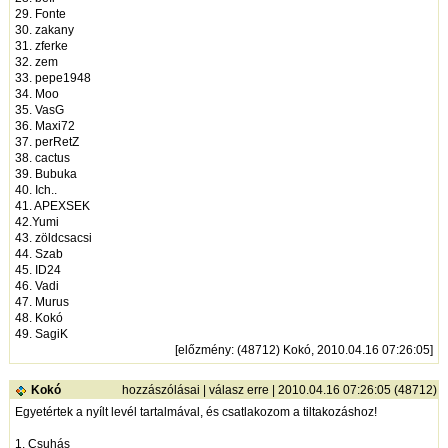
29. Fonte
30. zakany
31. zferke
32. zem
33. pepe1948
34. Moo
35. VasG
36. Maxi72
37. perRetZ
38. cactus
39. Bubuka
40. Ich..
41. APEXSEK
42.Yumi
43. zöldcsacsi
44. Szab
45. ID24
46. Vadi
47. Murus
48. Kokó
49. SagiK
[
előzmény
: (48712) Kokó, 2010.04.16 07:26:05]
Kokó
hozzászólásai
|
válasz erre
| 2010.04.16 07:26:05 (48712)
Egyetértek a nyílt levél tartalmával, és csatlakozom a tiltakozáshoz!
1. Csuhás