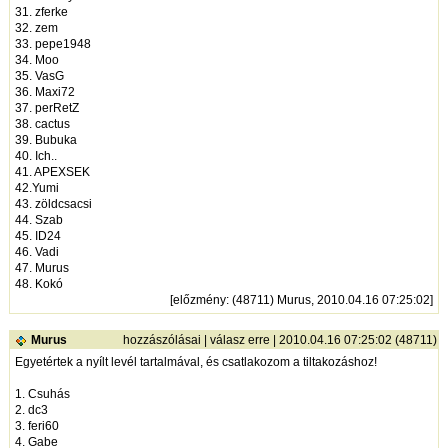
31. zferke
32. zem
33. pepe1948
34. Moo
35. VasG
36. Maxi72
37. perRetZ
38. cactus
39. Bubuka
40. Ich..
41. APEXSEK
42.Yumi
43. zöldcsacsi
44. Szab
45. ID24
46. Vadi
47. Murus
48. Kokó
[
előzmény
: (48711) Murus, 2010.04.16 07:25:02]
Murus
hozzászólásai
|
válasz erre
| 2010.04.16 07:25:02 (48711)
Egyetértek a nyílt levél tartalmával, és csatlakozom a tiltakozáshoz!
1. Csuhás
2. dc3
3. feri60
4. Gabe