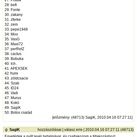
28. befi
29. Fonte
30. zakany
31. zferke
32. zem
33. pepe1948
34. Moo
35. VasG
36. Maxi72
37. perRetZ
38. cactus
39. Bubuka
40. Ich..
41. APEXSEK
42.Yumi
43. zöldcsacsi
44. Szab
45. ID24
46. Vadi
47. Murus
48. Kokó
49. SagiK
50. Botos család
[
előzmény
: (48713) SagiK, 2010.04.16 07:27:11]
SagiK
hozzászólásai
|
válasz erre
| 2010.04.16 07:27:11 (48713)
Egyetértek a nyílt levél tartalmával, és csatlakozom a tiltakozáshoz!