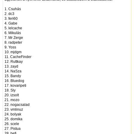
1. Csuhás
2. dc3
3. feri60
4. Gabe
5. lelcache
6. Mikulás
7. Mr Zerge
8. radpeter
9. Yoss
10. mjdgm
11. CacheFinder
12. Ruttkay
13. zayd
14. NaSza
15. Bandy
16. Bluedog
17. kovaripeti
18. Sly
20. izsolt
21. mozo
22. nogacsalad
23. vmlinuz
24. bolyak
25. domika
26. scele
27. Pistua
28. befi