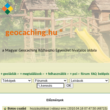
geocaching.hu ®
a Magyar Geocaching Közhasznú Egyesület hivatalos oldala
+
geoládák
~
+
megtalálások
~
+
felhasználók
~
+
poi
~
fórum
FAQ
belépés
Előzmények
Botos család
hozzászólásai
|
válasz erre
| 2010.04.16 07:47:50 (48715)