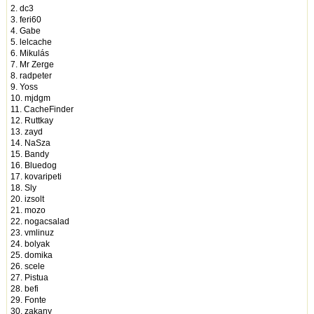
2. dc3
3. feri60
4. Gabe
5. lelcache
6. Mikulás
7. Mr Zerge
8. radpeter
9. Yoss
10. mjdgm
11. CacheFinder
12. Ruttkay
13. zayd
14. NaSza
15. Bandy
16. Bluedog
17. kovaripeti
18. Sly
20. izsolt
21. mozo
22. nogacsalad
23. vmlinuz
24. bolyak
25. domika
26. scele
27. Pistua
28. befi
29. Fonte
30. zakany