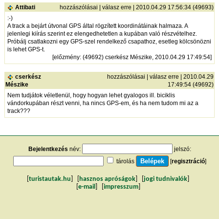
Attibati
hozzászólásai
|
válasz erre
| 2010.04.29 17:56:34 (49693)
:-)
A track a bejárt útvonal GPS által rögzített koordinátáinak halmaza. A
jelenlegi kiírás szerint ez elengedhetetlen a kupában való részvételhez.
Próbálj csatlakozni egy GPS-szel rendelkező csapathoz, esetleg kölcsönözni
is lehet GPS-t.
[
előzmény
: (49692) cserkész Mészike, 2010.04.29 17:49:54]
cserkész
hozzászólásai
|
válasz erre
| 2010.04.29
Mészike
17:49:54 (49692)
Nem tudjátok véletlenül, hogy hogyan lehet gyalogos ill. biciklis
vándorkupában részt venni, ha nincs GPS-em, és ha nem tudom mi az a
track???
Bejelentkezés
név:
jelszó:
tárolás
[
regisztráció
]
[
turistautak.hu
] [
hasznos apróságok
] [
jogi tudnivalók
]
[
e-mail
] [
impresszum
]