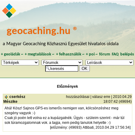
geocaching.hu ®
a Magyar Geocaching Közhasznú Egyesület hivatalos oldala
+
geoládák
~
+
megtalálások
~
+
felhasználók
~
+
poi
~
fórum
FAQ
belépés
Előzmények
cserkész
hozzászólásai
|
válasz erre
| 2010.04.29
Mészike
18:07:42 (49694)
Ahá! Kösz! Sajnos GPS-es ismerős nemigen van, kölcsönzéshez meg
szegény vagyok :-)
Csak jó poén lett volna ez a kupázgatnék. Úgyis - szüleim szerint - már túl
sok túramozgalomnak vok. a tagja, nem pedig tanulok helyette :-)
[
előzmény
: (49693) Attibati, 2010.04.29 17:56:34]