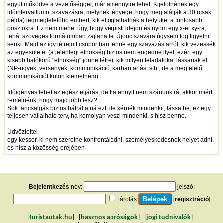
együttműködve a vezetőséggel, már amennyire lehet. Kijelölnének egy
időintervallumot szavazásra, melynek lényege, hogy megtalálják a 30 (csak
példa) legmegfelelőbb embert, kik elfoglalhatnák a helyüket a fontosabb
posztokra. Ez nem mehet úgy, hogy vérpisti idejön és nyom egy x-et xy-ra,
tehát szöveges formátumban zajlana le. Újonc szavára úgysem fog figyelni
senki. Majd az így létrejött csoportban lenne egy szavazás arról, kik vezessék
az egyesületet (a jelenlegi elnökség biztos nem engedne ilyet, ezért egy
kisebb hatókörű "elnökség" jönne létre), kik milyen feladatokat lássanak el
(NP-ügyek, versenyek, kommunikáció, karbantartás, stb., de a megfelelő
kommunikációt külön kiemelném).
Időigényes lehet az egész eljárás, de ha ennyit nem szánunk rá, akkor miért
remélnénk, hogy majd jobb lesz?
Sok fancsalgás biztos hátráltatná ezt, de kérnék mindenkit, lássa be, ez egy
teljesen vállalható terv, ha komolyan veszi mindenki, s hisz benne.
Üdvözlettel
egy kesser, ki nem szeretne konfrontálódni, személyeskedésnek helyet adni,
és hisz a közösség erejében
Bejelentkezés
név:
jelszó:
tárolás
[
regisztráció
]
[
turistautak.hu
] [
hasznos apróságok
] [
jogi tudnivalók
]