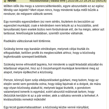
nevtel
hozzászólásai
|
válasz erre
| 2010.06.23 19:24:32 (50514)
Időtlen idők óta megy a szerencsétlenkedés, egyre abszurdabb ez az egész.
Mindig van lejjebb? Mert olyan nincs, hogy mindenki tudja mitől bűzlik a
rendszer, de mégsem változik semmi.
Egy normális egyesületben (ez nem sértés, tisztelem és becsülöm az
egyesület munkáját, csak e kérdésben nem tetszik az a hozzáállás, amit
tanusítanak) ilyen esetek biztos nem fordulnának elő, de ha mégis, akkor azt
tartással, felelősségük tudatában, szemtől szembe vállalnák.
Radikális változásnak kell történnie.
Szükség lenne egy karakán elnökségre, melynek céljai tiszták és
elfogadottak, kellően profik és megbecsültek ahhoz, hogy a közösség
legfontosabb szerepeit betöltsék.
Szükség lenne elhivatott tagokra, hol mindenki a saját feladatát alázattal és
kitartással végezné, hisz az ő összehangolt munkájuk teremtené meg az
alapot, melyre építkezhet a közösség.
Persze, könnyű ilyen szép elképzeléseket gyártani, meg tudom, hogy az
elején senki sem gondolta volna, hogy idáig fajulnak el a dolgok, de mára
egy olyan közösség alakult ki, melynek tagjai tisztelik, s gondolom
valamelyest ismerik is egymást, ezért abszolút reálisnak tartom, hogy
őközülük kerüljön ki az a pár ember, akik a vállukra vennék a terheket. A
kiválasztódás remekül működik!
Egy kicsit gyakorlatiasabban: a közösség kézbe venné irányítást,