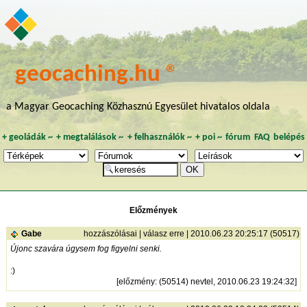
geocaching.hu ®
a Magyar Geocaching Közhasznú Egyesület hivatalos oldala
+
geoládák
~
+
megtalálások
~
+
felhasználók
~
+
poi
~
fórum
FAQ
belépés
Előzmények
Gabe
hozzászólásai
|
válasz erre
| 2010.06.23 20:25:17 (50517)
Újonc szavára úgysem fog figyelni senki.
:)
[
előzmény
: (50514) nevtel, 2010.06.23 19:24:32]