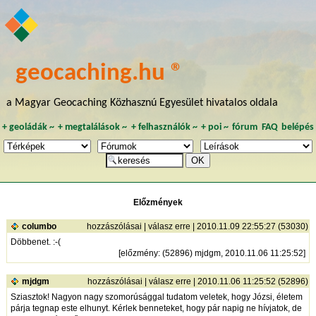
geocaching.hu ®
a Magyar Geocaching Közhasznú Egyesület hivatalos oldala
+
geoládák
~
+
megtalálások
~
+
felhasználók
~
+
poi
~
fórum
FAQ
belépés
Előzmények
columbo
hozzászólásai
|
válasz erre
| 2010.11.09 22:55:27 (53030)
Döbbenet. :-(
[
előzmény
: (52896) mjdgm, 2010.11.06 11:25:52]
mjdgm
hozzászólásai
|
válasz erre
| 2010.11.06 11:25:52 (52896)
Sziasztok! Nagyon nagy szomorúsággal tudatom veletek, hogy Józsi, életem
párja tegnap este elhunyt. Kérlek benneteket, hogy pár napig ne hívjatok, de