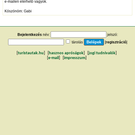
e-mailen elérhető vagyok.
Köszönöm: Gabi
Bejelentkezés
név:
jelszó:
tárolás
[
regisztráció
]
[
turistautak.hu
] [
hasznos apróságok
] [
jogi tudnivalók
]
[
e-mail
] [
impresszum
]