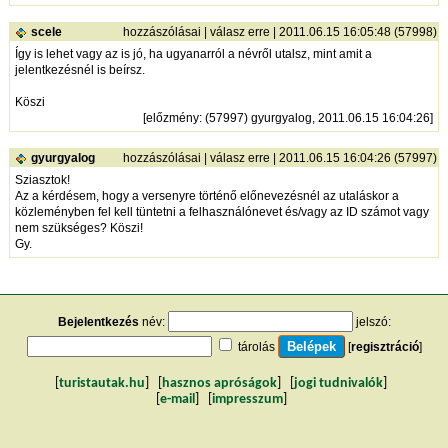
scele
hozzászólásai
|
válasz erre
| 2011.06.15 16:05:48 (57998)
Így is lehet vagy az is jó, ha ugyanarról a névről utalsz, mint amit a
jelentkezésnél is beírsz.
Köszi
[
előzmény
: (57997) gyurgyalog, 2011.06.15 16:04:26]
gyurgyalog
hozzászólásai
|
válasz erre
| 2011.06.15 16:04:26 (57997)
Sziasztok!
Az a kérdésem, hogy a versenyre történő előnevezésnél az utaláskor a
közleményben fel kell tüntetni a felhasználónevet és/vagy az ID számot vagy
nem szükséges? Köszi!
Gy.
Bejelentkezés
név:
jelszó:
tárolás
[
regisztráció
]
[
turistautak.hu
] [
hasznos apróságok
] [
jogi tudnivalók
]
[
e-mail
] [
impresszum
]