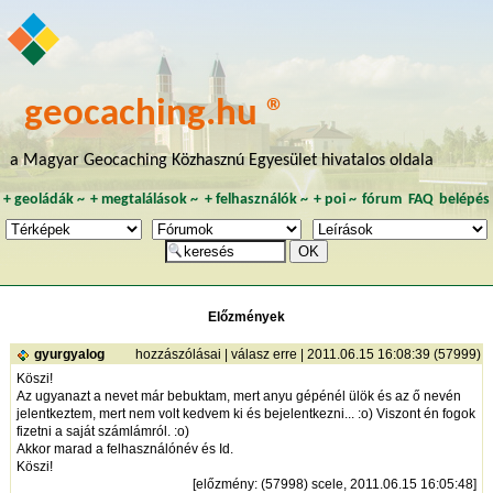
geocaching.hu ®
a Magyar Geocaching Közhasznú Egyesület hivatalos oldala
+
geoládák
~
+
megtalálások
~
+
felhasználók
~
+
poi
~
fórum
FAQ
belépés
Előzmények
gyurgyalog
hozzászólásai
|
válasz erre
| 2011.06.15 16:08:39 (57999)
Köszi!
Az ugyanazt a nevet már bebuktam, mert anyu gépénél ülök és az ő nevén
jelentkeztem, mert nem volt kedvem ki és bejelentkezni... :o) Viszont én fogok
fizetni a saját számlámról. :o)
Akkor marad a felhasználónév és Id.
Köszi!
[
előzmény
: (57998) scele, 2011.06.15 16:05:48]