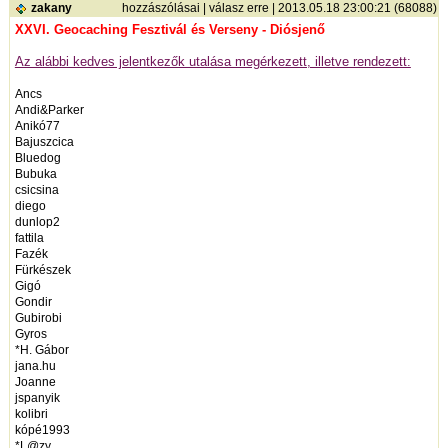
zakany
hozzászólásai
|
válasz erre
| 2013.05.18 23:00:21 (68088)
XXVI. Geocaching Fesztivál és Verseny - Diósjenő
Az alábbi kedves jelentkezők utalása megérkezett, illetve rendezett:
Ancs
Andi&Parker
Anikó77
Bajuszcica
Bluedog
Bubuka
csicsina
diego
dunlop2
fattila
Fazék
Fürkészek
Gigó
Gondir
Gubirobi
Gyros
*H. Gábor
jana.hu
Joanne
jspanyik
kolibri
kópé1993
*L@zy