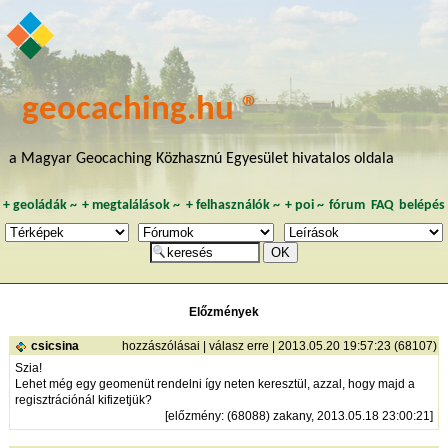
geocaching.hu ®
a Magyar Geocaching Közhasznú Egyesület hivatalos oldala
+
geoládák
~
+
megtalálások
~
+
felhasználók
~
+
poi
~
fórum
FAQ
belépés
Előzmények
csicsina
hozzászólásai
|
válasz erre
| 2013.05.20 19:57:23 (68107)
Szia!
Lehet még egy geomenüt rendelni így neten keresztül, azzal, hogy majd a
regisztrációnál kifizetjük?
[
előzmény
: (68088) zakany, 2013.05.18 23:00:21]