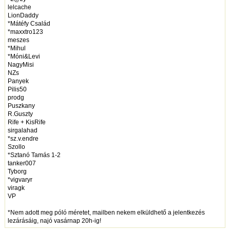
lelcache
LionDaddy
*Mátéfy Család
*maxxtro123
meszes
*Mihul
*Móni&Levi
NagyMisi
NZs
Panyek
Pilis50
prodg
Puszkany
R.Guszty
Rife + KisRife
sirgalahad
*sz.v.endre
Szollo
*Sztanó Tamás 1-2
tanker007
Tyborg
*vigvaryr
viragk
VP
*Nem adott meg póló méretet, mailben nekem elküldhető a jelentkezés
lezárásáig, najó vasárnap 20h-ig!