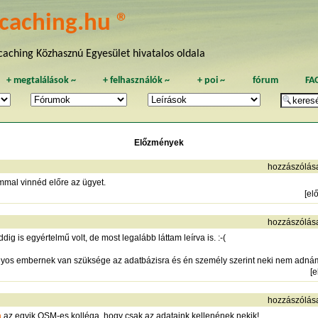
caching.hu ®
aching Közhasznú Egyesület hivatalos oldala
+
megtalálások
~
+
felhasználók
~
+
poi
~
fórum
FA
Előzmények
hozzászólás
mmal vinnéd előre az ügyet.
[
el
hozzászólás
 is egyértelmű volt, de most legalább láttam leírva is. :-(
os embernek van szüksége az adatbázisra és én személy szerint neki nem adnám
[
e
hozzászólás
a
az egyik OSM-es kolléga, hogy csak az adataink kellenének nekik!