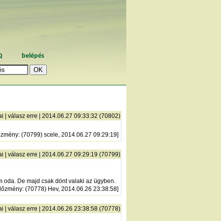
Q
belépés
ai
|
válasz erre
| 2014.06.27 09:33:32 (70802)
őzmény
: (70799) scele, 2014.06.27 09:29:19]
ai
|
válasz erre
| 2014.06.27 09:29:19 (70799)
 oda. De majd csak dönt valaki az ügyben.
lőzmény
: (70778) Hev, 2014.06.26 23:38:58]
ai
|
válasz erre
| 2014.06.26 23:38:58 (70778)