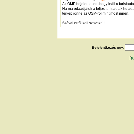
Az OMP bejelentettem hogy leáll a turistaut
Ha ma odaadjátok a teljes turistautak.hu ada
térkép jönne az OSM-ről mint most innen.
Szóval erről kell szavazni!
Bejelentkezés
név:
[
t