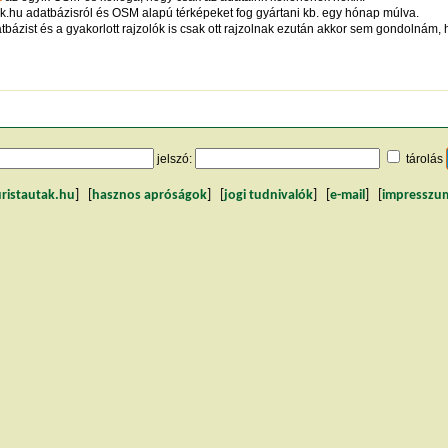
ak.hu adatbázisról és OSM alapú térképeket fog gyártani kb. egy hónap múlva.
tbázist és a gyakorlott rajzolók is csak ott rajzolnak ezután akkor sem gondolnám, 
jelszó:
tárolás
uristautak.hu
] [
hasznos apróságok
] [
jogi tudnivalók
] [
e-mail
] [
impresszu