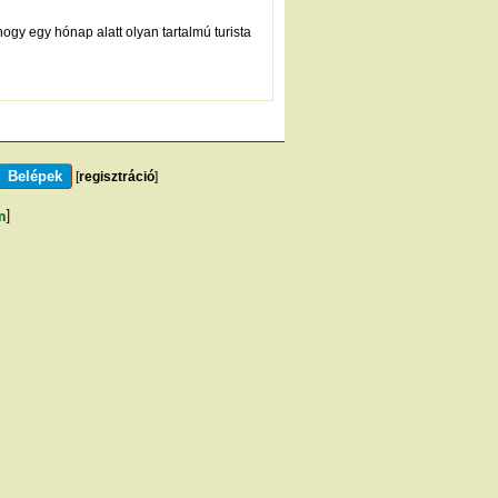
hogy egy hónap alatt olyan tartalmú turista
[
regisztráció
]
m
]