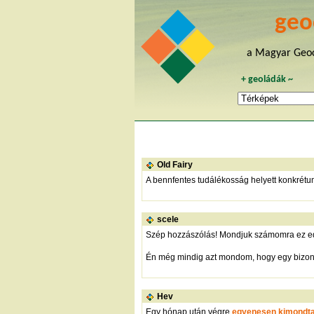
geo
a Magyar Geoc
+
geoládák
~
Old Fairy
A bennfentes tudálékosság helyett konkrétu
scele
Szép hozzászólás! Mondjuk számomra ez eddig
Én még mindig azt mondom, hogy egy bizony
Hev
Egy hónap után végre
egyenesen kimondt