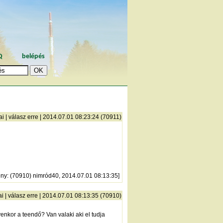
Q
belépés
ai
|
válasz erre
| 2014.07.01 08:23:24 (70911)
ény
: (70910) nimród40, 2014.07.01 08:13:35]
ai
|
válasz erre
| 2014.07.01 08:13:35 (70910)
enkor a teendő? Van valaki aki el tudja