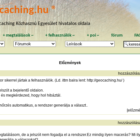
caching.hu ®
aching Közhasznú Egyesület hivatalos oldala
+
megtalálások
~
+
felhasználók
~
+
poi
~
fórum
FA
Előzmények
hozzászólás
 sikerrel jártak a felhasználók. (Ld. ittm balra lent:
http://geocaching.hu/
)
elszót a bejelentő oldalon.
al és megkérdezed, hogy hol hibáztál.
enőrzés automatikus, a rendszer generálja a választ..
[
előzm
hozzászólás
egtalálásom, de a jelszót nem fogadja el a rendszer.Ez mindig ilyen macerás? Mi ily
generálja a válaszokat?