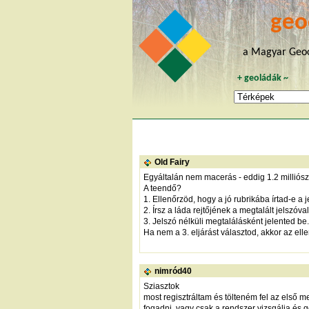
geo
a Magyar Geoc
+
geoládák
~
Old Fairy
Egyáltalán nem macerás - eddig 1.2 milliószor
A teendő?
1. Ellenőrzöd, hogy a jó rubrikába írtad-e a j
2. Írsz a láda rejtőjének a megtalált jelszóv
3. Jelszó nélküli megtalálásként jelented be.
Ha nem a 3. eljárást választod, akkor az ell
nimród40
Sziasztok
most regisztráltam és tölteném fel az első m
fogadni, vagy csak a rendszer vizsgálja és 