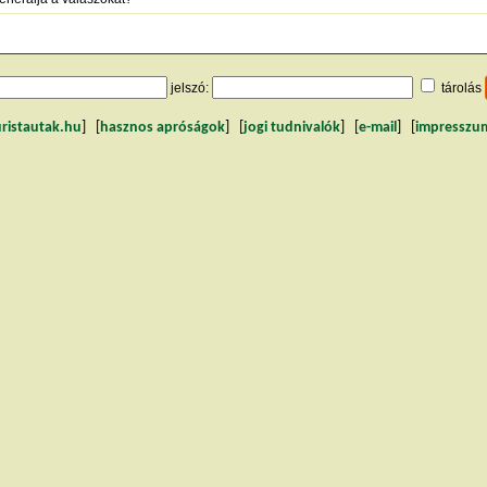
jelszó:
tárolás
uristautak.hu
] [
hasznos apróságok
] [
jogi tudnivalók
] [
e-mail
] [
impresszu