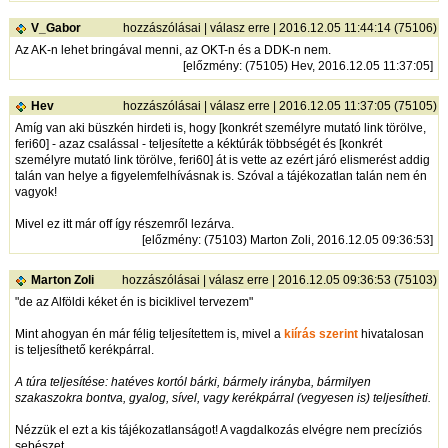
V_Gabor
hozzászólásai
|
válasz erre
| 2016.12.05 11:44:14 (75106)
Az AK-n lehet bringával menni, az OKT-n és a DDK-n nem.
[
előzmény
: (75105) Hev, 2016.12.05 11:37:05]
Hev
hozzászólásai
|
válasz erre
| 2016.12.05 11:37:05 (75105)
Amíg van aki büszkén hirdeti is, hogy [konkrét személyre mutató link törölve,
feri60] - azaz csalással - teljesítette a kéktúrák többségét és [konkrét
személyre mutató link törölve, feri60] át is vette az ezért járó elismerést addig
talán van helye a figyelemfelhívásnak is. Szóval a tájékozatlan talán nem én
vagyok!
Mivel ez itt már off így részemről lezárva.
[
előzmény
: (75103) Marton Zoli, 2016.12.05 09:36:53]
Marton Zoli
hozzászólásai
|
válasz erre
| 2016.12.05 09:36:53 (75103)
"de az Alföldi kéket én is biciklivel tervezem"
Mint ahogyan én már félig teljesítettem is, mivel a
kiírás szerint
hivatalosan
is teljesíthető kerékpárral.
A túra teljesítése: hatéves kortól bárki, bármely irányba, bármilyen
szakaszokra bontva, gyalog, sível, vagy kerékpárral (vegyesen is) teljesítheti.
Nézzük el ezt a kis tájékozatlanságot! A vagdalkozás elvégre nem precíziós
sebészet.