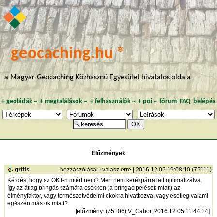
geocaching.hu ®
a Magyar Geocaching Közhasznú Egyesület hivatalos oldala
+
geoládák
~
+
megtalálások
~
+
felhasználók
~
+
poi
~
fórum
FAQ
belépés
Előzmények
griffs
hozzászólásai
|
válasz erre
| 2016.12.05 19:08:10 (75111)
Kérdés, hogy az OKT-n miért nem? Mert nem kerékpárra lett optimalizálva,
így az átlag bringás számára csökken (a bringacipelések miatt) az
élményfaktor, vagy természetvédelmi okokra hivatkozva, vagy esetleg valami
egészen más ok miatt?
[
előzmény
: (75106) V_Gabor, 2016.12.05 11:44:14]