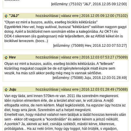
[
előzmény
: (75102) "J&J", 2016.12.05 09:12:00]
"J&J"
hozzászólásai
|
válasz erre
| 2016.12.05 09:12:00 (75102)
"Olyan ez mint a buszos, autós, esetleg biciklis kéktúrázás"
Egyetértek Hev-vel, hogy autóval, busszal "kéktúrázni" valóban nagyon gagyi
dolog. Azért a biciklizést nem sorolnám ebbe a kategóriába. Az OKT-t és
DDK-t sikeresen (és gyalogosan) már teljesítettem, de az Alföldi kéket én is
biciklivel tervezem. (bocs...)
[
előzmény
: (75089) Hev, 2016.12.03 07:53:27]
Hev
hozzászólásai
|
válasz erre
| 2016.12.03 07:53:27 (75089)
Olyan ez mint a buszos, autós, esetleg biciklis kéktúrázás. A "tettesek"
kizárólag magukat csapják be de ezt igénytelenségük miatt észre sem
veszik, ha más szól akkor pedig még meg is vannak sértődve.
[
előzmény
: (75088) Juju, 2016.12.03 01:28:49]
Juju
hozzászólásai
|
válasz erre
| 2016.12.03 01:28:49 (75088)
Van egy láda, ami innen 570km-re van. 2011 óta szeretném megkeresni.
Idén nyáron elmentem érte, de a terület ahol van, le volt zárva. A rejtő
elfogadta volna, de nem kértem. Majd legközelebb, ha egyszer úgy hozza az
élet, hogy arra járok. Szeretném azt a helyet megnézni.
Emellett van, hogy máshol valahol nem találjuk a ládát hosszas keresés után
sem - ekkor ott vagyunk a "koordinátán" és akkor kérem a jelszó nélkülit.
A pontok? Ja, akinek az kell, csinálja székből, mástól kérve, kikeresve,
próbálgatva... Ha az neki öröm, hogy úgy loggol, hát örüljék, s vigadjon,