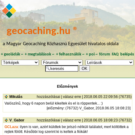
geocaching.hu ®
a Magyar Geocaching Közhasznú Egyesület hivatalos oldala
+
geoládák
~
+
megtalálások
~
+
felhasználók
~
+
poi
~
fórum
FAQ
belépés
Előzmények
Mikulás
hozzászólásai
|
válasz erre
| 2018.06.05 22:09:56 (76735)
Valószínű, hogy 6 napon belül kikeltek és el is röppentek... :)
[
előzmény
: (76732) V_Gabor, 2018.06.05 18:08:23]
V_Gabor
hozzászólásai
|
válasz erre
| 2018.06.05 18:08:23 (76732)
GCLaza
: ilyen is van, azért küldtek be jelszó nélküli találatot, mert költöttek a
rejtek fölött. Későbbi log szerint ki is keltek a fiókák!