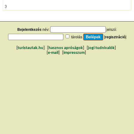
:)
Bejelentkezés
név:
jelszó:
tárolás
[
regisztráció
]
[
turistautak.hu
] [
hasznos apróságok
] [
jogi tudnivalók
]
[
e-mail
] [
impresszum
]