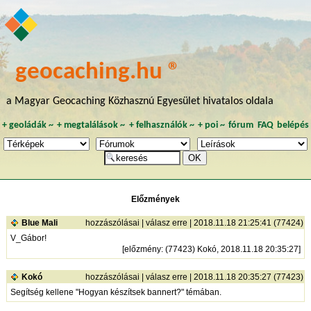
geocaching.hu ®
a Magyar Geocaching Közhasznú Egyesület hivatalos oldala
+
geoládák
~
+
megtalálások
~
+
felhasználók
~
+
poi
~
fórum
FAQ
belépés
Előzmények
Blue Mali
hozzászólásai
|
válasz erre
| 2018.11.18 21:25:41 (77424)
V_Gábor!
[
előzmény
: (77423) Kokó, 2018.11.18 20:35:27]
Kokó
hozzászólásai
|
válasz erre
| 2018.11.18 20:35:27 (77423)
Segítség kellene "Hogyan készítsek bannert?" témában.