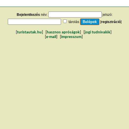
Bejelentkezés
név:
jelszó:
tárolás
[
regisztráció
]
[
turistautak.hu
] [
hasznos apróságok
] [
jogi tudnivalók
]
[
e-mail
] [
impresszum
]