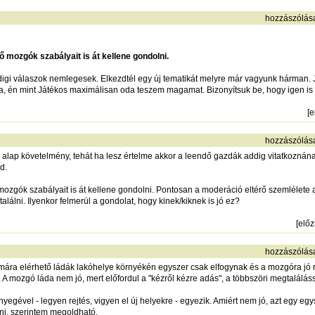
hozzászólás
mozgók szabályait is át kellene gondolni.
igi válaszok nemlegesek. Elkezdtél egy új tematikát melyre már vagyunk hárman. J
a, én mint Játékos maximálisan oda teszem magamat. Bizonyítsuk be, hogy igen is v
[
e
hozzászólás
n alap követelmény, tehát ha lesz értelme akkor a leendő gazdák addig vitatko
d.
ozgók szabályait is át kellene gondolni. Pontosan a moderáció eltérő szemlélete
találni. Ilyenkor felmerül a gondolat, hogy kinek/kiknek is jó ez?
[
elő
hozzászólás
mára elérhető ládák lakóhelye környékén egyszer csak elfogynak és a mozgóra jó rár
. A mozgó láda nem jó, mert előfordul a "kézről kézre adás", a többszöri megtalálá
ényegével - legyen rejtés, vigyen el új helyekre - egyezik. Amiért nem jó, azt egy 
ani, szerintem megoldható.