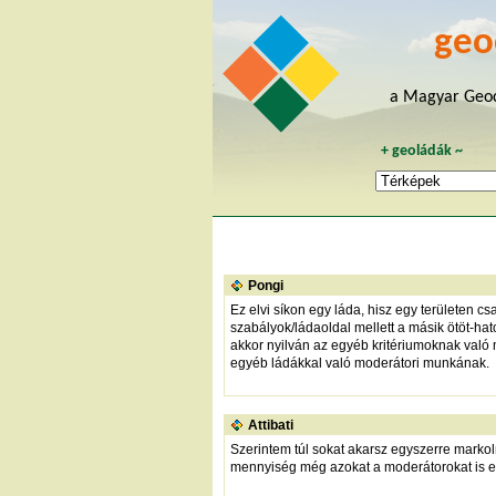
geo
a Magyar Geoc
+
geoládák
~
Pongi
Ez elvi síkon egy láda, hisz egy területen 
szabályok/ládaoldal mellett a másik ötöt-ha
akkor nyilván az egyéb kritériumoknak való
egyéb ládákkal való moderátori munkának.
Attibati
Szerintem túl sokat akarsz egyszerre markoln
mennyiség még azokat a moderátorokat is el