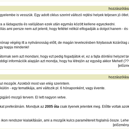
hozzászólás
lembe is vesszük. Egy adott ciklus szerint változó rejtési helyek teljesen jó ötlet.
ra a ládagazda és valójában ezek után egymás között kellene egyezkedni.
lás ami persze nem azt jelenti, hogy feltétel nélkül elfogadják a dolgot hanem - és 
hónap végéig itt a nyilvánosság előtt, de magán levelezésben folytassuk kizáróla
ogy kapja mindenki!
ornak sem azt mondani, hogy ezt pedig fogadjátok el, ez a fajta döntési helyzet t
ddigi információk alapján azt mondja, hogy ha létrejön az egység akkor Mehet! (??
[
előzm
hozzászólás
anul mozgók. Azokból most van elég szerintem.
külön - egy tematikája, ami változik pl. 6 hónaponként, vagy évente.
gigjáró mozgó tervem. El lett nagyon vetve.
ókat preferálnám. Mondjuk az
2005 óta
csak ilyenek jelentek meg. Előtte voltak azo
on rendszer kialakításán, ami a mozgók kulcs paramétereit foglalná össze. Lehet
[
előzmény