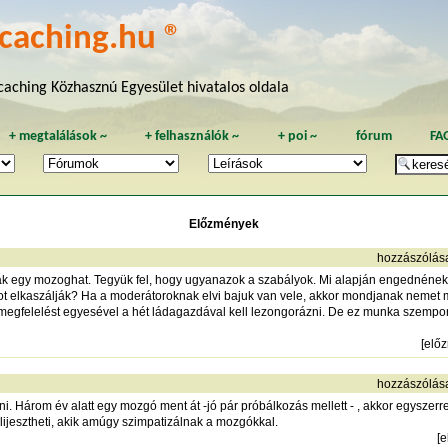
caching.hu ®
aching Közhasznú Egyesület hivatalos oldala
+
megtalálások
~
+
felhasználók
~
+
poi
~
fórum
FA
Előzmények
hozzászólás
csak egy mozoghat. Tegyük fel, hogy ugyanazok a szabályok. Mi alapján engednének
tot elkaszálják? Ha a moderátoroknak elvi bajuk van vele, akkor mondjanak nemet m
 megfelelést egyesével a hét ládagazdával kell lezongorázni. De ez munka szempo
[
elő
hozzászólás
i. Három év alatt egy mozgó ment át -jó pár próbálkozás mellett - , akkor egyszerre
ijesztheti, akik amúgy szimpatizálnak a mozgókkal.
[
e