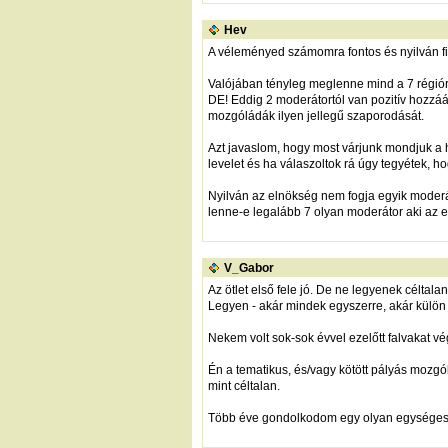
Hev
A véleményed számomra fontos és nyilván figye
Valójában tényleg meglenne mind a 7 régió
DE! Eddig 2 moderátortól van pozitív hozzáál
mozgóládák ilyen jellegű szaporodását.
Azt javaslom, hogy most várjunk mondjuk a 
levelet és ha válaszoltok rá úgy tegyétek, h
Nyilván az elnökség nem fogja egyik moderát
lenne-e legalább 7 olyan moderátor aki az e
V_Gabor
Az ötlet első fele jó. De ne legyenek céltal
Legyen - akár mindek egyszerre, akár külön 
Nekem volt sok-sok évvel ezelőtt falvakat vé
Én a tematikus, és/vagy kötött pályás mozg
mint céltalan.
Több éve gondolkodom egy olyan egységes ik