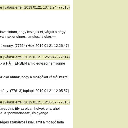
ai
|
válasz erre
| 2019.01.21 13:41:24 (77615)
avaslatom, hogy kezdjük el, várjuk a négy
annak értelmes, tanulós, játékos----
lőzmény
: (77614) Hev, 2019.01.21 12:26:47]
ai
|
válasz erre
| 2019.01.21 12:26:47 (77614)
znának a HÁTTÉRBEN amig egység nem jönne
 az oka annak, hogy a mozgókat kézről kézre
zmény
: (77613) tapiapi, 2019.01.21 12:05:57]
ai
|
válasz erre
| 2019.01.21 12:05:57 (77613)
epülni. Elvisz olyan helyekre is, ahol
ssal a "pontvadászat", és gyenge
egységes szabályozással, amit a mozgó láda