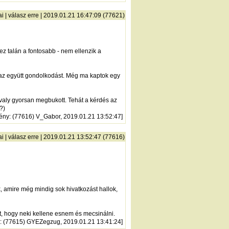
ai
|
válasz erre
| 2019.01.21 16:47:09 (77621)
ez talán a fontosabb - nem ellenzik a
g az együtt gondolkodást. Még ma kaptok egy
avaly gyorsan megbukott. Tehát a kérdés az
?)
ény
: (77616) V_Gabor, 2019.01.21 13:52:47]
ai
|
válasz erre
| 2019.01.21 13:52:47 (77616)
k, amire még mindig sok hivatkozást hallok,
, hogy neki kellene esnem és mecsinálni.
: (77615) GYEZegzug, 2019.01.21 13:41:24]