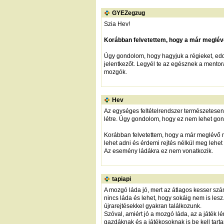
GYEZegzug
Szia Hev!
Korábban felvetettem, hogy a már meglévő 
Úgy gondolom, hogy hagyjuk a régieket, edd
jelentkezőt. Legyél te az egésznek a mentor
mozgók.
Hev
Az egységes feltételrendszer természetese
létre. Úgy gondolom, hogy ez nem lehet gon
Korábban felvetettem, hogy a már meglévő m
lehet adni és érdemi rejtés nélkül meg lehet 
Az esemény ládákra ez nem vonatkozik.
tapiapi
A mozgó láda jó, mert az átlagos kesser szá
nincs láda és lehet, hogy sokáig nem is lesz
újrarejtésekkel gyakran találkozunk.
Szóval, amiért jó a mozgó láda, az a játék l
gazdáknak és a játékosoknak is be kell tart