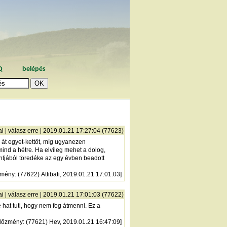
Q
belépés
ai
|
válasz erre
| 2019.01.21 17:27:04 (77623)
 át egyet-kettőt, míg ugyanezen
ind a hétre. Ha elvileg mehet a dolog,
ntjából töredéke az egy évben beadott
zmény
: (77622) Attibati, 2019.01.21 17:01:03]
ai
|
válasz erre
| 2019.01.21 17:01:03 (77622)
 hat tuti, hogy nem fog átmenni. Ez a
lőzmény
: (77621) Hev, 2019.01.21 16:47:09]