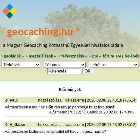
geocaching.hu ®
a Magyar Geocaching Közhasznú Egyesület hivatalos oldala
+
geoládák
~
+
megtalálások
~
+
felhasználók
~
+
poi
~
fórum
FAQ
belépés
Előzmények
Paul
hozzászólásai
|
válasz erre
| 2020.02.06 19:48:18 (78514)
Várgesztesen a faluház előtt van egy jó parkoló,a busz fordulónál.
[
előzmény
: (78512) V_Gabor, 2020.02.06 17:43:02]
V_Gabor
hozzászólásai
|
válasz erre
| 2020.02.06 17:43:02 (78512)
Várgesztesen biztonságos az autót ott hagyni egész napra?