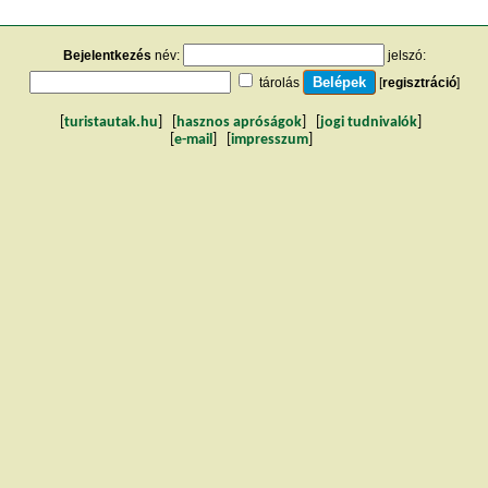
Bejelentkezés
név:
jelszó:
tárolás
[
regisztráció
]
[
turistautak.hu
] [
hasznos apróságok
] [
jogi tudnivalók
]
[
e-mail
] [
impresszum
]