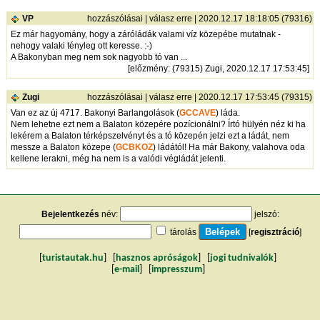
VP
hozzászólásai
|
válasz erre
| 2020.12.17 18:18:05 (79316)
Ez már hagyomány, hogy a záróládák valami víz közepébe mutatnak -
nehogy valaki tényleg ott keresse. :-)
A Bakonyban meg nem sok nagyobb tó van ...
[
előzmény
: (79315) Zugi, 2020.12.17 17:53:45]
Zugi
hozzászólásai
|
válasz erre
| 2020.12.17 17:53:45 (79315)
Van ez az új 4717. Bakonyi Barlangolások (
GCCAVE
) láda.
Nem lehetne ezt nem a Balaton közepére pozícionálni? Írtó hülyén néz ki ha
lekérem a Balaton térképszelvényt és a tó közepén jelzi ezt a ládát, nem
messze a Balaton közepe (
GCBKOZ
) ládától! Ha már Bakony, valahova oda
kellene lerakni, még ha nem is a valódi végládát jelenti.
Bejelentkezés
név:
jelszó:
tárolás
[
regisztráció
]
[
turistautak.hu
] [
hasznos apróságok
] [
jogi tudnivalók
]
[
e-mail
] [
impresszum
]