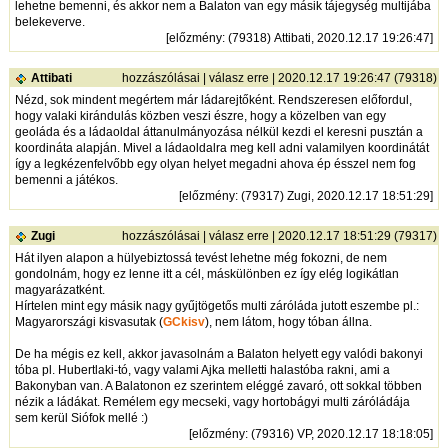
lehetne bemenni, és akkor nem a Balaton van egy másik tájegység multijába
belekeverve.
[
előzmény
: (79318) Attibati, 2020.12.17 19:26:47]
Attibati
hozzászólásai
|
válasz erre
| 2020.12.17 19:26:47 (79318)
Nézd, sok mindent megértem már ládarejtőként. Rendszeresen előfordul,
hogy valaki kirándulás közben veszi észre, hogy a közelben van egy
geoláda és a ládaoldal áttanulmányozása nélkül kezdi el keresni pusztán a
koordináta alapján. Mivel a ládaoldalra meg kell adni valamilyen koordinátát
így a legkézenfelvőbb egy olyan helyet megadni ahova ép ésszel nem fog
bemenni a játékos.
[
előzmény
: (79317) Zugi, 2020.12.17 18:51:29]
Zugi
hozzászólásai
|
válasz erre
| 2020.12.17 18:51:29 (79317)
Hát ilyen alapon a hülyebiztossá tevést lehetne még fokozni, de nem
gondolnám, hogy ez lenne itt a cél, máskülönben ez így elég logikátlan
magyarázatként.
Hírtelen mint egy másik nagy gyűjtögetős multi záróláda jutott eszembe pl.:
Magyarországi kisvasutak (
GCkisv
), nem látom, hogy tóban állna.
De ha mégis ez kell, akkor javasolnám a Balaton helyett egy valódi bakonyi
tóba pl. Hubertlaki-tó, vagy valami Ajka melletti halastóba rakni, ami a
Bakonyban van. A Balatonon ez szerintem eléggé zavaró, ott sokkal többen
nézik a ládákat. Remélem egy mecseki, vagy hortobágyi multi záróládája
sem kerül Siófok mellé :)
[
előzmény
: (79316) VP, 2020.12.17 18:18:05]