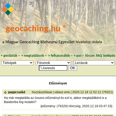
geocaching.hu ®
a Magyar Geocaching Közhasznú Egyesület hivatalos oldala
+
geoládák
~
+
megtalálások
~
+
felhasználók
~
+
poi
~
fórum
FAQ
belépés
Előzmények
pappcsalád
hozzászólásai
|
válasz erre
| 2020.12.18 11:52:12 (79321)
Ha már megtalálta az összes előzményt és ezt is, akkor megtaláltként is a
Balatonba fog mutatni?
[
előzmény
: (79320) Hörcsög, 2020.12.18 03:47:33]