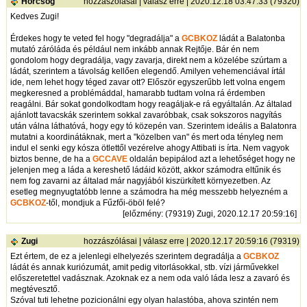
Hörcsög
hozzászólásai
|
válasz erre
| 2020.12.18 03:47:33 (79320)
Kedves Zugi!
Érdekes hogy te veted fel hogy "degradálja" a
GCBKOZ
ládát a Balatonba
mutató záróláda és például nem inkább annak Rejtője. Bár én nem
gondolom hogy degradálja, vagy zavarja, direkt nem a közelébe szúrtam a
ládát, szerintem a távolság kellően elegendő. Amilyen vehemenciával írtál
ide, nem lehet hogy téged zavar ott? Először egyszerűbb lett volna engem
megkeresned a problémáddal, hamarabb tudtam volna rá érdemben
reagálni. Bár sokat gondolkodtam hogy reagáljak-e rá egyáltalán. Az általad
ajánlott tavacskák szerintem sokkal zavaróbbak, csak sokszoros nagyítás
után válna láthatóvá, hogy egy tó közepén van. Szerintem ideális a Balatonra
mutatni a koordinátáknak, mert a "közelben van" és mert oda tényleg nem
indul el senki egy kósza ötlettől vezérelve ahogy Attibati is írta. Nem vagyok
biztos benne, de ha a
GCCAVE
oldalán bepipálod azt a lehetőséget hogy ne
jelenjen meg a láda a kereshető ládáid között, akkor számodra eltűnik és
nem fog zavarni az általad már nagyjából kiszürkített környezetben. Az
esetleg megnyugtatóbb lenne a számodra ha még messzebb helyezném a
GCBKOZ
-től, mondjuk a Fűzfői-öböl felé?
[
előzmény
: (79319) Zugi, 2020.12.17 20:59:16]
Zugi
hozzászólásai
|
válasz erre
| 2020.12.17 20:59:16 (79319)
Ezt értem, de ez a jelenlegi elhelyezés szerintem degradálja a
GCBKOZ
ládát és annak kuriózumát, amit pedig vitorlásokkal, stb. vízi járművekkel
előszeretettel vadásznak. Azoknak ez a nem oda való láda lesz a zavaró és
megtévesztő.
Szóval tuti lehetne pozicionálni egy olyan halastóba, ahova szintén nem