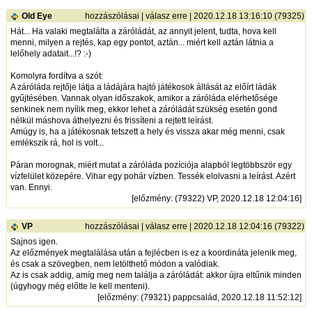
Old Eye
hozzászólásai
|
válasz erre
| 2020.12.18 13:16:10 (79325)
Hát... Ha valaki megtalálta a záróládát, az annyit jelent, tudta, hova kell
menni, milyen a rejtés, kap egy pontot, aztán... miért kell aztán látnia a
lelőhely adatait...!? :-)
Komolyra fordítva a szót:
A záróláda rejtője látja a ládájára hajtó játékosok állását az előírt ládák
gyűjtésében. Vannak olyan időszakok, amikor a záróláda elérhetősége
senkinek nem nyílik meg, ekkor lehet a záróládát szükség esetén gond
nélkül máshova áthelyezni és frissíteni a rejtett leírást.
Amúgy is, ha a játékosnak tetszett a hely és vissza akar még menni, csak
emlékszik rá, hol is volt...
Páran morognak, miért mutat a záróláda pozíciója alapból legtöbbször egy
vízfelület közepére. Vihar egy pohár vízben. Tessék elolvasni a leírást. Azért
van. Ennyi.
[
előzmény
: (79322) VP, 2020.12.18 12:04:16]
VP
hozzászólásai
|
válasz erre
| 2020.12.18 12:04:16 (79322)
Sajnos igen.
Az előzmények megtalálása után a fejlécben is ez a koordináta jelenik meg,
és csak a szövegben, nem letölthető módon a valódiak.
Az is csak addig, amíg meg nem találja a záróládát: akkor újra eltűnik minden
(úgyhogy még előtte le kell menteni).
[
előzmény
: (79321) pappcsalád, 2020.12.18 11:52:12]