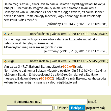
De ha mégis ez kell, akkor javasolnám a Balaton helyett egy valódi bakonyi
tóba pl. Hubertlaki-tó, vagy valami Ajka melletti halastóba rakni, ami a
Bakonyban van. A Balatonon ez szerintem eléggé zavaró, ott sokkal többen
nézik a ládákat. Remélem egy mecseki, vagy hortobágyi multi záróládája
sem kerül Siófok mellé :)
[
előzmény
: (79316) VP, 2020.12.17 18:18:05]
VP
hozzászólásai
|
válasz erre
| 2020.12.17 18:18:05 (79316)
Ez már hagyomány, hogy a záróládák valami víz közepébe mutatnak -
nehogy valaki tényleg ott keresse. :-)
A Bakonyban meg nem sok nagyobb tó van ...
[
előzmény
: (79315) Zugi, 2020.12.17 17:53:45]
Zugi
hozzászólásai
|
válasz erre
| 2020.12.17 17:53:45 (79315)
Van ez az új 4717. Bakonyi Barlangolások (
GCCAVE
) láda.
Nem lehetne ezt nem a Balaton közepére pozícionálni? Írtó hülyén néz ki ha
lekérem a Balaton térképszelvényt és a tó közepén jelzi ezt a ládát, nem
messze a Balaton közepe (
GCBKOZ
) ládától! Ha már Bakony, valahova oda
kellene lerakni, még ha nem is a valódi végládát jelenti.
Bejelentkezés
név:
jelszó:
tárolás
[
regisztráció
]