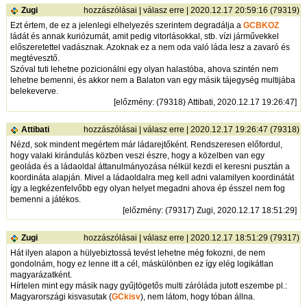
Zugi
hozzászólásai
|
válasz erre
| 2020.12.17 20:59:16 (79319)
Ezt értem, de ez a jelenlegi elhelyezés szerintem degradálja a
GCBKOZ
ládát és annak kuriózumát, amit pedig vitorlásokkal, stb. vízi járművekkel
előszeretettel vadásznak. Azoknak ez a nem oda való láda lesz a zavaró és
megtévesztő.
Szóval tuti lehetne pozicionálni egy olyan halastóba, ahova szintén nem
lehetne bemenni, és akkor nem a Balaton van egy másik tájegység multijába
belekeverve.
[
előzmény
: (79318) Attibati, 2020.12.17 19:26:47]
Attibati
hozzászólásai
|
válasz erre
| 2020.12.17 19:26:47 (79318)
Nézd, sok mindent megértem már ládarejtőként. Rendszeresen előfordul,
hogy valaki kirándulás közben veszi észre, hogy a közelben van egy
geoláda és a ládaoldal áttanulmányozása nélkül kezdi el keresni pusztán a
koordináta alapján. Mivel a ládaoldalra meg kell adni valamilyen koordinátát
így a legkézenfelvőbb egy olyan helyet megadni ahova ép ésszel nem fog
bemenni a játékos.
[
előzmény
: (79317) Zugi, 2020.12.17 18:51:29]
Zugi
hozzászólásai
|
válasz erre
| 2020.12.17 18:51:29 (79317)
Hát ilyen alapon a hülyebiztossá tevést lehetne még fokozni, de nem
gondolnám, hogy ez lenne itt a cél, máskülönben ez így elég logikátlan
magyarázatként.
Hírtelen mint egy másik nagy gyűjtögetős multi záróláda jutott eszembe pl.:
Magyarországi kisvasutak (
GCkisv
), nem látom, hogy tóban állna.