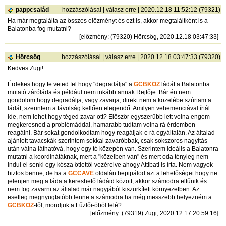
pappcsalád
hozzászólásai
|
válasz erre
| 2020.12.18 11:52:12 (79321)
Ha már megtalálta az összes előzményt és ezt is, akkor megtaláltként is a
Balatonba fog mutatni?
[
előzmény
: (79320) Hörcsög, 2020.12.18 03:47:33]
Hörcsög
hozzászólásai
|
válasz erre
| 2020.12.18 03:47:33 (79320)
Kedves Zugi!
Érdekes hogy te veted fel hogy "degradálja" a
GCBKOZ
ládát a Balatonba
mutató záróláda és például nem inkább annak Rejtője. Bár én nem
gondolom hogy degradálja, vagy zavarja, direkt nem a közelébe szúrtam a
ládát, szerintem a távolság kellően elegendő. Amilyen vehemenciával írtál
ide, nem lehet hogy téged zavar ott? Először egyszerűbb lett volna engem
megkeresned a problémáddal, hamarabb tudtam volna rá érdemben
reagálni. Bár sokat gondolkodtam hogy reagáljak-e rá egyáltalán. Az általad
ajánlott tavacskák szerintem sokkal zavaróbbak, csak sokszoros nagyítás
után válna láthatóvá, hogy egy tó közepén van. Szerintem ideális a Balatonra
mutatni a koordinátáknak, mert a "közelben van" és mert oda tényleg nem
indul el senki egy kósza ötlettől vezérelve ahogy Attibati is írta. Nem vagyok
biztos benne, de ha a
GCCAVE
oldalán bepipálod azt a lehetőséget hogy ne
jelenjen meg a láda a kereshető ládáid között, akkor számodra eltűnik és
nem fog zavarni az általad már nagyjából kiszürkített környezetben. Az
esetleg megnyugtatóbb lenne a számodra ha még messzebb helyezném a
GCBKOZ
-től, mondjuk a Fűzfői-öböl felé?
[
előzmény
: (79319) Zugi, 2020.12.17 20:59:16]