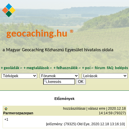
geocaching.hu ®
a Magyar Geocaching Közhasznú Egyesület hivatalos oldala
+
geoládák
~
+
megtalálások
~
+
felhasználók
~
+
poi
~
fórum
FAQ
belépés
Előzmények
hozzászólásai
|
válasz erre
| 2020.12.18
Parmerozpazepan
14:14:59 (79327)
+1
[
előzmény
: (79325) Old Eye, 2020.12.18 13:16:10]