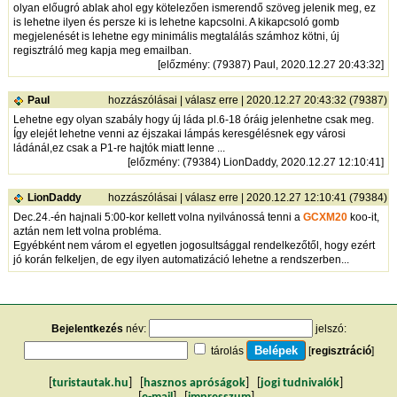
olyan előugró ablak ahol egy kötelezően ismerendő szöveg jelenik meg, ez
is lehetne ilyen és persze ki is lehetne kapcsolni. A kikapcsoló gomb
megjelenését is lehetne egy minimális megtalálás számhoz kötni, új
regisztráló meg kapja meg emailban.
[
előzmény
: (79387) Paul, 2020.12.27 20:43:32]
Paul
hozzászólásai
|
válasz erre
| 2020.12.27 20:43:32 (79387)
Lehetne egy olyan szabály hogy új láda pl.6-18 óráig jelenhetne csak meg.
Így elejét lehetne venni az éjszakai lámpás keresgélésnek egy városi
ládánál,ez csak a P1-re hajtók miatt lenne ...
[
előzmény
: (79384) LionDaddy, 2020.12.27 12:10:41]
LionDaddy
hozzászólásai
|
válasz erre
| 2020.12.27 12:10:41 (79384)
Dec.24.-én hajnali 5:00-kor kellett volna nyilvánossá tenni a
GCXM20
koo-it,
aztán nem lett volna probléma.
Egyébként nem várom el egyetlen jogosultsággal rendelkezőtől, hogy ezért
jó korán felkeljen, de egy ilyen automatizáció lehetne a rendszerben...
Bejelentkezés
név:
jelszó:
tárolás
[
regisztráció
]
[
turistautak.hu
] [
hasznos apróságok
] [
jogi tudnivalók
]