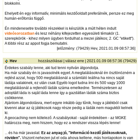
blokkolni.
Ehelyett én egy informatív, minimális kezdőoldalt preferálnék, persze ez meg
humán-erőforrás függő.
Én mindenesetre további részekkel is készülök a múlt héten indult
videósorozatban
és lesz néhány kifejezetten egyesületi témakör (1.
szerepkörök - kihez milyen ügyben fordulhat a mezei játékos; 2. GC "etikett").
A többi rész az appot fogja bemutatni.
[
előzmény
: (79429) Hev, 2021.01.09 08:57:36]
Hev
hozzászólásai
|
válasz erre
| 2021.01.09 08:57:36 (79429)
Érdekes szabály lenne, aki tud tenni nyilván átgondolja.
Ha már szabály én is javasolnék egyet. A megtalálásoknál én ösztönözném a
rejtést azzal, hogy 500 megtalálásnál a számláló leállna ha nincs saját
ládája valakinek, ez után csak Egyéb logot tudna írni és 500 vagy 1000
megtalálásnál a rejtendő ládák száma emelkedne. Természetesen az
adoptált láda is saját láda lenne így a gazdátlan ládák száma biztos
csökkenne.
Ajánlom átgondolásra, mert egyre inkább úgy tűnik, hogy a játékból csak
kivenni akar az új játékosok nagy része pedig a ládák nem maguktól kelnek
ki.
A geocaching nem kötelező. A szabályokat - saját érdekében - az MGKE
határozza meg, nem hiszem, hogy ez a rendszer vissza lépés lenne!
... és ha már javaslat.
Ez az anyag jó, "Információ kezdő játékosoknak,
röviden".
Viszont nehezen jut el oda ahova kellene, más honlapokon is van