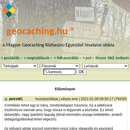
geocaching.hu ®
a Magyar Geocaching Közhasznú Egyesület hivatalos oldala
+
geoládák
~
+
megtalálások
~
+
felhasználók
~
+
poi
~
fórum
FAQ
belépés
Előzmények
petrot81
hozzászólásai
|
válasz erre
| 2021.01.09 09:50:17 (79430)
A limitálás lehet egy jó irány, mindenképpen hasznos, ha a játékosok
ösztönözve vannak arra, hogy vissza is tegyenek a közösbe. Ez lehet
ládarejtés, vagy (pártoló) tagság (tehát minimális anyagi befektetés, amiből
ládagyógyításokat lehet végezni).
Az előugró ablak viszont szerintem rossz irány, idegesító és egyszerű