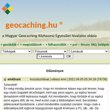
geocaching.hu ®
a Magyar Geocaching Közhasznú Egyesület hivatalos oldala
+
geoládák
~
+
megtalálások
~
+
felhasználók
~
+
poi
~
fórum
FAQ
belépés
Előzmények
emiGrant
hozzászólásai
|
válasz erre
| 2021.04.05 05:34:18 (79738)
Sziasztok!
Én még mindig ámulok azon, hogy mi mindenre képes egy pár kesser, hogy
egy olyan bagatell dicsőségért, mint egy piros egyes, az egész kesser
társadalom előtt lejárassa magát. Azt mondanám, hogy töröljük el az egész
piros egyes dilit, de ne, mert ezzel csak a többségben levő, becsületes
játékosokat büntetnénk. Lehet mindenféle szabályt csinálni. Hogy csak a
lefényképezett logbook bejegyzéssel együtt érvényes a P1, stb., stb. De