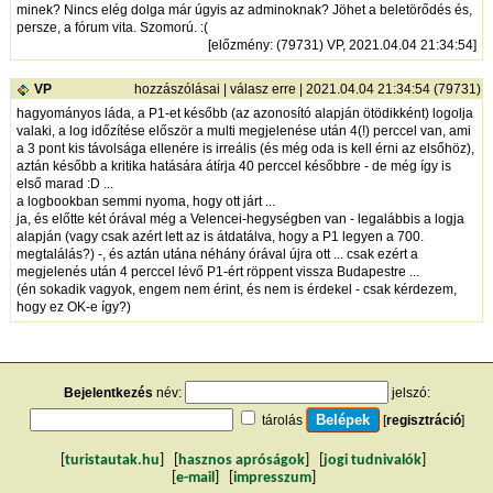
minek? Nincs elég dolga már úgyis az adminoknak? Jöhet a beletörődés és,
persze, a fórum vita. Szomorú. :(
[
előzmény
: (79731) VP, 2021.04.04 21:34:54]
VP
hozzászólásai
|
válasz erre
| 2021.04.04 21:34:54 (79731)
hagyományos láda, a P1-et később (az azonosító alapján ötödikként) logolja
valaki, a log időzítése először a multi megjelenése után 4(!) perccel van, ami
a 3 pont kis távolsága ellenére is irreális (és még oda is kell érni az elsőhöz),
aztán később a kritika hatására átírja 40 perccel későbbre - de még így is
első marad :D ...
a logbookban semmi nyoma, hogy ott járt ...
ja, és előtte két órával még a Velencei-hegységben van - legalábbis a logja
alapján (vagy csak azért lett az is átdatálva, hogy a P1 legyen a 700.
megtalálás?) -, és aztán utána néhány órával újra ott ... csak ezért a
megjelenés után 4 perccel lévő P1-ért röppent vissza Budapestre ...
(én sokadik vagyok, engem nem érint, és nem is érdekel - csak kérdezem,
hogy ez OK-e így?)
Bejelentkezés
név:
jelszó:
tárolás
[
regisztráció
]
[
turistautak.hu
] [
hasznos apróságok
] [
jogi tudnivalók
]
[
e-mail
] [
impresszum
]