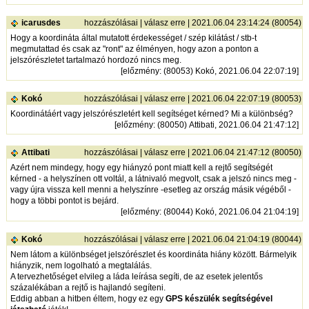
icarusdes
hozzászólásai
|
válasz erre
| 2021.06.04 23:14:24 (80054)
Hogy a koordináta által mutatott érdekességet / szép kilátást / stb-t
megmutattad és csak az "ront" az élményen, hogy azon a ponton a
jelszórészletet tartalmazó hordozó nincs meg.
[
előzmény
: (80053) Kokó, 2021.06.04 22:07:19]
Kokó
hozzászólásai
|
válasz erre
| 2021.06.04 22:07:19 (80053)
Koordinátáért vagy jelszórészletért kell segítséget kérned? Mi a különbség?
[
előzmény
: (80050) Attibati, 2021.06.04 21:47:12]
Attibati
hozzászólásai
|
válasz erre
| 2021.06.04 21:47:12 (80050)
Azért nem mindegy, hogy egy hiányzó pont miatt kell a rejtő segítségét
kérned - a helyszínen ott voltál, a látnivaló megvolt, csak a jelszó nincs meg -
vagy újra vissza kell menni a helyszínre -esetleg az ország másik végéből -
hogy a többi pontot is bejárd.
[
előzmény
: (80044) Kokó, 2021.06.04 21:04:19]
Kokó
hozzászólásai
|
válasz erre
| 2021.06.04 21:04:19 (80044)
Nem látom a különbséget jelszórészlet és koordináta hiány között. Bármelyik
hiányzik, nem logolható a megtalálás.
A tervezhetőséget elvileg a láda leírása segíti, de az esetek jelentős
százalékában a rejtő is hajlandó segíteni.
Eddig abban a hitben éltem, hogy ez egy
GPS készülék segítségével