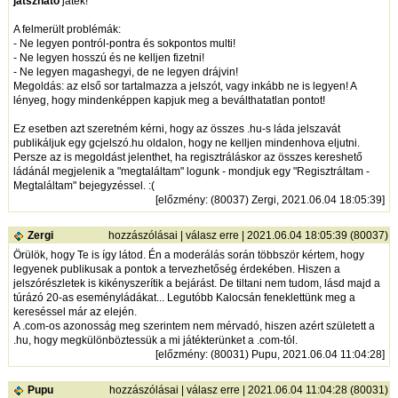
játszható
játék!
A felmerült problémák:
- Ne legyen pontról-pontra és sokpontos multi!
- Ne legyen hosszú és ne kelljen fizetni!
- Ne legyen magashegyi, de ne legyen drájvin!
Megoldás: az első sor tartalmazza a jelszót, vagy inkább ne is legyen! A
lényeg, hogy mindenképpen kapjuk meg a beválthatatlan pontot!
Ez esetben azt szeretném kérni, hogy az összes .hu-s láda jelszavát
publikáljuk egy gcjelszó.hu oldalon, hogy ne kelljen mindenhova eljutni.
Persze az is megoldást jelenthet, ha regisztráláskor az összes kereshető
ládánál megjelenik a "megtaláltam" logunk - mondjuk egy "Regisztráltam -
Megtaláltam" bejegyzéssel. :(
[
előzmény
: (80037) Zergi, 2021.06.04 18:05:39]
Zergi
hozzászólásai
|
válasz erre
| 2021.06.04 18:05:39 (80037)
Örülök, hogy Te is így látod. Én a moderálás során többször kértem, hogy
legyenek publikusak a pontok a tervezhetőség érdekében. Hiszen a
jelszórészletek is kikényszerítik a bejárást. De tiltani nem tudom, lásd majd a
túrázó 20-as eseményládákat... Legutóbb Kalocsán feneklettünk meg a
kereséssel már az elején.
A .com-os azonosság meg szerintem nem mérvadó, hiszen azért született a
.hu, hogy megkülönböztessük a mi játékterünket a .com-tól.
[
előzmény
: (80031) Pupu, 2021.06.04 11:04:28]
Pupu
hozzászólásai
|
válasz erre
| 2021.06.04 11:04:28 (80031)