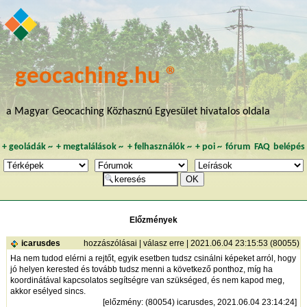
geocaching.hu ®
a Magyar Geocaching Közhasznú Egyesület hivatalos oldala
+
geoládák
~
+
megtalálások
~
+
felhasználók
~
+
poi
~
fórum
FAQ
belépés
Előzmények
icarusdes
hozzászólásai
|
válasz erre
| 2021.06.04 23:15:53 (80055)
Ha nem tudod elérni a rejtőt, egyik esetben tudsz csinálni képeket arról, hogy
jó helyen kerested és tovább tudsz menni a következő ponthoz, míg ha
koordinátával kapcsolatos segítségre van szükséged, és nem kapod meg,
akkor esélyed sincs.
[
előzmény
: (80054) icarusdes, 2021.06.04 23:14:24]