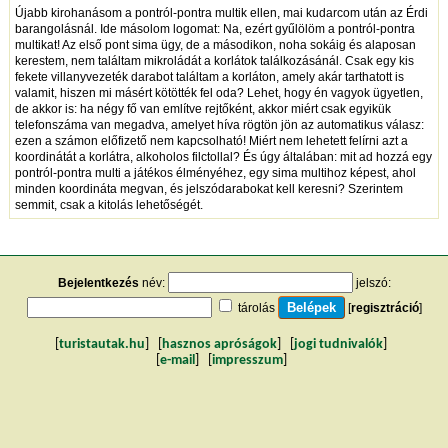
Újabb kirohanásom a pontról-pontra multik ellen, mai kudarcom után az Érdi
barangolásnál. Ide másolom logomat: Na, ezért gyűlölöm a pontról-pontra
multikat! Az első pont sima ügy, de a másodikon, noha sokáig és alaposan
kerestem, nem találtam mikroládát a korlátok találkozásánál. Csak egy kis
fekete villanyvezeték darabot találtam a korláton, amely akár tarthatott is
valamit, hiszen mi másért kötötték fel oda? Lehet, hogy én vagyok ügyetlen,
de akkor is: ha négy fő van említve rejtőként, akkor miért csak egyikük
telefonszáma van megadva, amelyet híva rögtön jön az automatikus válasz:
ezen a számon előfizető nem kapcsolható! Miért nem lehetett felírni azt a
koordinátát a korlátra, alkoholos filctollal? És úgy általában: mit ad hozzá egy
pontról-pontra multi a játékos élményéhez, egy sima multihoz képest, ahol
minden koordináta megvan, és jelszódarabokat kell keresni? Szerintem
semmit, csak a kitolás lehetőségét.
Bejelentkezés
név:
jelszó:
tárolás
[
regisztráció
]
[
turistautak.hu
] [
hasznos apróságok
] [
jogi tudnivalók
]
[
e-mail
] [
impresszum
]