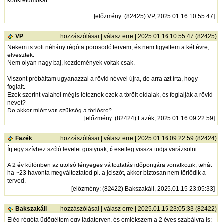
konkrétumokat.
[
előzmény
: (82425) VP, 2025.01.16 10:55:47]
VP
hozzászólásai
|
válasz erre
| 2025.01.16 10:55:47 (82425)
Nekem is volt néhány régóta porosodó tervem, és nem figyeltem a két évre,
elvesztek.
Nem olyan nagy baj, kezdemények voltak csak.
Viszont próbáltam ugyanazzal a rövid névvel újra, de arra azt írta, hogy
foglalt.
Ezek szerint valahol mégis léteznek ezek a törölt oldalak, és foglalják a rövid
nevet?
De akkor miért van szükség a törlésre?
[
előzmény
: (82424) Fazék, 2025.01.16 09:22:59]
Fazék
hozzászólásai
|
válasz erre
| 2025.01.16 09:22:59 (82424)
Írj egy szívhez szóló levelet gustynak, ő esetleg vissza tudja varázsolni.
A 2 év különben az utolsó lényeges változtatás időpontjára vonatkozik, tehát
ha ~23 havonta megváltoztatod pl. a jelszót, akkor biztosan nem törlődik a
terved.
[
előzmény
: (82422) Bakszakáll, 2025.01.15 23:05:33]
Bakszakáll
hozzászólásai
|
válasz erre
| 2025.01.15 23:05:33 (82422)
Elég régóta üdögéltem egy ládaterven, és emlékszem a 2 éves szabályra is;