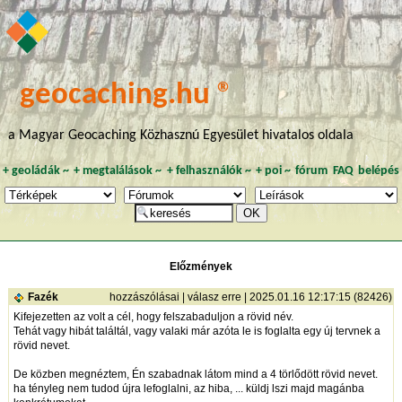
geocaching.hu ®
a Magyar Geocaching Közhasznú Egyesület hivatalos oldala
+
geoládák
~
+
megtalálások
~
+
felhasználók
~
+
poi
~
fórum
FAQ
belépés
Előzmények
Fazék
hozzászólásai
|
válasz erre
| 2025.01.16 12:17:15 (82426)
Kifejezetten az volt a cél, hogy felszabaduljon a rövid név.
Tehát vagy hibát találtál, vagy valaki már azóta le is foglalta egy új tervnek a
rövid nevet.
De közben megnéztem, Én szabadnak látom mind a 4 törlődött rövid nevet.
ha tényleg nem tudod újra lefoglalni, az hiba, ... küldj lszi majd magánba