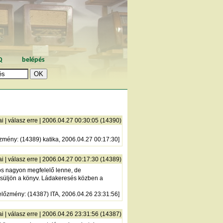
Q
belépés
ai
|
válasz erre
| 2006.04.27 00:30:05 (14390)
őzmény
: (14389) katika, 2006.04.27 00:17:30]
ai
|
válasz erre
| 2006.04.27 00:17:30 (14389)
os nagyon megfelelő lenne, de
issüljön a könyv. Ládakeresés közben a
előzmény
: (14387) ITA, 2006.04.26 23:31:56]
ai
|
válasz erre
| 2006.04.26 23:31:56 (14387)