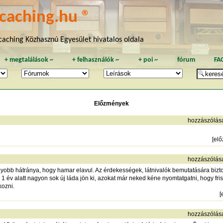
caching.hu ®
aching Közhasznú Egyesület hivatalos oldala
+
megtalálások
~
+
felhasználók
~
+
poi
~
fórum
FA
Előzmények
hozzászólás
[
el
hozzászólás
obb hátránya, hogy hamar elavul. Az érdekességek, látnivalók bemutatására bizt
 1 év alatt nagyon sok új láda jön ki, azokat már neked kéne nyomtatgatni, hogy fr
kozni.
[
hozzászólás