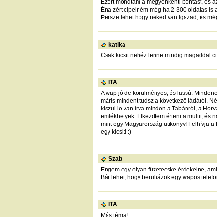
Ezért mondtam a megyénkénti bontást, és az 
Éna zért cipelném még ha 2-300 oldalas is a
Persze lehet hogy neked van igazad, és még
katika
Csak kicsit nehéz lenne mindig magaddal ci
ITA
A wap jó de körülményes, és lassú. Mindenese
máris mindent tudsz a következő ládáról. Néz
klszul le van írva minden a Tabánról, a Hor
emlékhelyek. Elkezdtem érteni a multit, és
mint egy Magyarország utikönyv! Felhívja a 
egy kicsit! :)
Szab
Engem egy olyan füzetecske érdekelne, ami
Bár lehet, hogy beruházok egy wapos telefonb
ITA
Más téma!