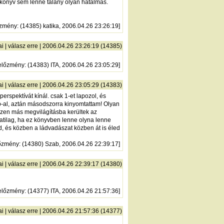
 könyv sem lenne talány olyan hatalmas.
őzmény
: (14385) katika, 2006.04.26 23:26:19]
ai
|
válasz erre
| 2006.04.26 23:26:19 (14385)
előzmény
: (14383) ITA, 2006.04.26 23:05:29]
ai
|
válasz erre
| 2006.04.26 23:05:29 (14383)
rspektívát kínál. csak 1-et lapozol, és
wap-al, aztán másodszorra kinyomtattam! Olyan
észen más megvilágításba kerültek az
atilag, ha ez könyvben lenne olyna lenne
d, és közben a ládvadászat közben át is éled
őzmény
: (14380) Szab, 2006.04.26 22:39:17]
ai
|
válasz erre
| 2006.04.26 22:39:17 (14380)
előzmény
: (14377) ITA, 2006.04.26 21:57:36]
ai
|
válasz erre
| 2006.04.26 21:57:36 (14377)