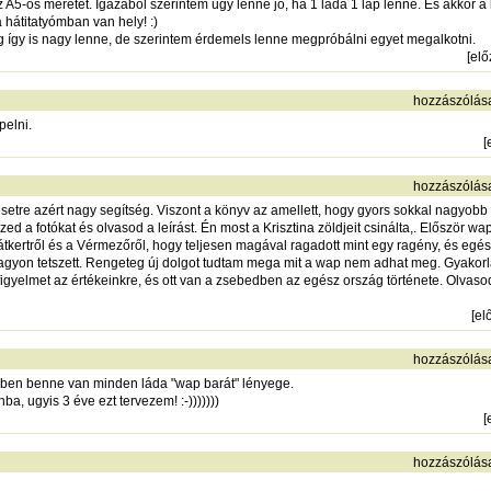
A5-ös méretet. Igazából szerintem úgy lenne jó, ha 1 láda 1 lap lenne. És akkor a
 hátitatyómban van hely! :)
 így is nagy lenne, de szerintem érdemels lenne megpróbálni egyet megalkotni.
[
el
hozzászólás
pelni.
[
hozzászólás
tre azért nagy segítség. Viszont a könyv az amellett, hogy gyors sokkal nagyobb pe
ed a fotókat és olvasod a leírást. Én most a Krisztina zöldjeit csinálta,. Először 
vátkertről és a Vérmezőről, hogy teljesen magával ragadott mint egy ragény, és eg
 nagyon tetszett. Rengeteg új dolgot tudtam mega mit a wap nem adhat meg. Gyakorl
figyelmet az értékeinkre, és ott van a zsebedben az egész ország története. Olvaso
[
el
hozzászólás
ben benne van minden láda "wap barát" lényege.
a, ugyis 3 éve ezt tervezem! :-)))))))
[
hozzászólás