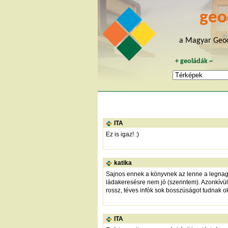
geo
a Magyar Geoc
+
geoládák
~
ITA
Ez is igaz! :)
katika
Sajnos ennek a könyvnek az lenne a legnagy
ládakeresésre nem jó (szerintem). Azonkívül
rossz, téves infók sok bosszúságot tudnak o
ITA