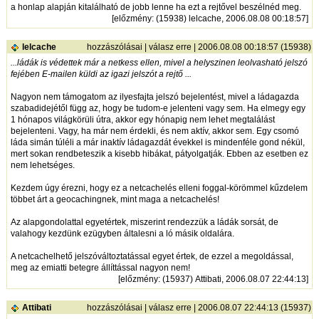
a honlap alapján kitalálható de jobb lenne ha ezt a rejtővel beszélnéd meg.
[
előzmény
: (15938) lelcache, 2006.08.08 00:18:57]
lelcache
hozzászólásai
|
válasz erre
| 2006.08.08 00:18:57 (15938)
...ládák is védettek már a netkess ellen, mivel a helyszinen leolvasható jelszó
fejében E-mailen küldi az igazi jelszót a rejtő ...
Nagyon nem támogatom az ilyesfajta jelszó bejelentést, mivel a ládagazda
szabadidejétől függ az, hogy be tudom-e jelenteni vagy sem. Ha elmegy egy
1 hónapos világkörüli útra, akkor egy hónapig nem lehet megtalálást
bejelenteni. Vagy, ha már nem érdekli, és nem aktív, akkor sem. Egy csomó
láda simán túléli a már inaktív ládagazdát évekkel is mindenféle gond nékül,
mert sokan rendbeteszik a kisebb hibákat, pátyolgatják. Ebben az esetben ez
nem lehetséges.
Kezdem úgy érezni, hogy ez a netcachelés elleni foggal-körömmel kűzdelem
többet árt a geocachingnek, mint maga a netcachelés!
Az alapgondolattal egyetértek, miszerint rendezzük a ládák sorsát, de
valahogy kezdünk ezügyben általesni a ló másik oldalára.
A netcachelhető jelszóváltoztatással egyet értek, de ezzel a megoldással,
meg az emiatti betegre állíttással nagyon nem!
[
előzmény
: (15937) Attibati, 2006.08.07 22:44:13]
Attibati
hozzászólásai
|
válasz erre
| 2006.08.07 22:44:13 (15937)