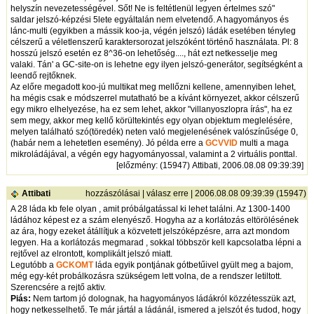
helyszín nevezetességével. Sőt! Ne is feltétlenül legyen értelmes szó"
saldar jelszó-képzési 5lete egyáltalán nem elvetendő. A hagyományos és
lánc-multi (egyikben a mássik koo-ja, végén jelszó) ládák esetében tényleg
célszerű a véletlenszerű karaktersorozat jelszóként történő használata. Pl: 8
hosszú jelszó esetén ez 8^36-on lehetőség...., hát ezt netkesselje meg
valaki. Tán' a GC-site-on is lehetne egy ilyen jelszó-generátor, segítségként a
leendő rejtőknek.
Az előre megadott koo-jú multikat meg mellőzni kellene, amennyiben lehet,
ha mégis csak e módszerrel mutatható be a kívánt környezet, akkor célszerű
egy mikro elhelyezése, ha ez sem lehet, akkor "villanyoszlopra írás", ha ez
sem megy, akkor meg kellő körültekintés egy olyan objektum meglelésére,
melyen található szó(töredék) neten való megjelenésének valószínűsége 0,
(habár nem a lehetetlen esemény). Jó példa erre a
GCVVID
multi a maga
mikroládájával, a végén egy hagyományossal, valamint a 2 virtuális ponttal.
[
előzmény
: (15947) Attibati, 2006.08.08 09:39:39]
Attibati
hozzászólásai
|
válasz erre
| 2006.08.08 09:39:39 (15947)
A 28 láda kb fele olyan , amit próbálgatással ki lehet találni. Az 1300-1400
ládához képest ez a szám elenyésző. Hogyha az a korlátozás eltörölésének
az ára, hogy ezeket átállítjuk a közvetett jelszóképzésre, arra azt mondom
legyen. Ha a korlátozás megmarad , sokkal többször kell kapcsolatba lépni a
rejtővel az elrontott, komplikált jelszó miatt.
Legutóbb a
GCKOMT
láda egyik pontjának gótbetűivel gyült meg a bajom,
még egy-két probálkozásra szükségem lett volna, de a rendszer letiltott.
Szerencsére a rejtő aktiv.
Piás:
Nem tartom jó dolognak, ha hagyományos ládákról közzétesszük azt,
hogy netkesselhető. Te már jártál a ládánál, ismered a jelszót és tudod, hogy