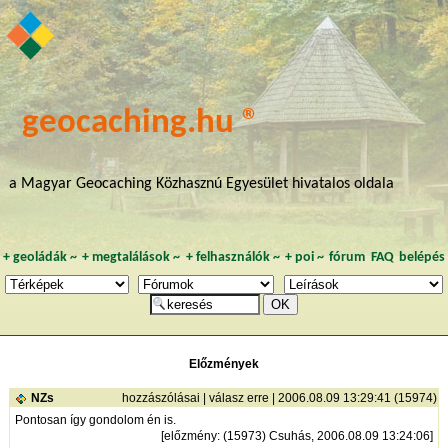
geocaching.hu ®
a Magyar Geocaching Közhasznú Egyesület hivatalos oldala
+
geoládák
~
+
megtalálások
~
+
felhasználók
~
+
poi
~
fórum
FAQ
belépés
Előzmények
NZs
hozzászólásai
|
válasz erre
| 2006.08.09 13:29:41 (15974)
Pontosan így gondolom én is.
[
előzmény
: (15973) Csuhás, 2006.08.09 13:24:06]