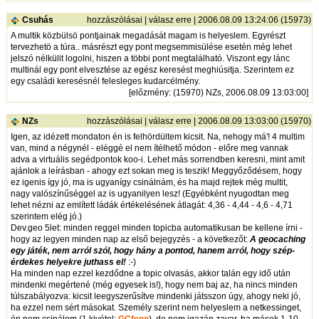
Csuhás
hozzászólásai
|
válasz erre
| 2006.08.09 13:24:06 (15973)
A multik közbülsö pontjainak megadását magam is helyeslem. Egyrészt
tervezhetö a túra.. másrészt egy pont megsemmisülése esetén még lehet
jelszó nélkülit logolni, hiszen a többi pont megtalálható. Viszont egy lánc
multinál egy pont elvesztése az egész keresést meghiúsitja. Szerintem ez
egy családi keresésnél felesleges kudarcélmény.
[
előzmény
: (15970) NZs, 2006.08.09 13:03:00]
NZs
hozzászólásai
|
válasz erre
| 2006.08.09 13:03:00 (15970)
Igen, az idézett mondaton én is felhördültem kicsit. Na, nehogy má'! 4 multim
van, mind a négynél - eléggé el nem ítélhető módon - előre meg vannak
adva a virtuális segédpontok koo-i. Lehet más sorrendben keresni, mint amit
ajánlok a leírásban - ahogy ezt sokan meg is teszik! Meggyőződésem, hogy
ez igenis így jó, ma is ugyanígy csinálnám, és ha majd rejtek még multit,
nagy valószínűséggel az is ugyanilyen lesz! (Egyébként nyugodtan meg
lehet nézni az említett ládák értékelésének átlagát: 4,36 - 4,44 - 4,6 - 4,71
szerintem elég jó.)
Dev.geo 5let: minden reggel minden topicba automatikusan be kellene írni -
hogy az legyen minden nap az első bejegyzés - a következőt:
A geocaching
egy játék, nem arról szól, hogy hány a pontod, hanem arról, hogy szép-
érdekes helyekre juthass el!
:-)
Ha minden nap ezzel kezdődne a topic olvasás, akkor talán egy idő után
mindenki megértené (még egyesek is!), hogy nem baj az, ha nincs minden
túlszabályozva: kicsit leegyszerűsítve mindenki játsszon úgy, ahogy neki jó,
ha ezzel nem sért másokat. Személy szerint nem helyeslem a netkessinget,
én nem csinálom (1 kivétel:
GCfenn
), de nem igazán zavar, ha mások 1-10