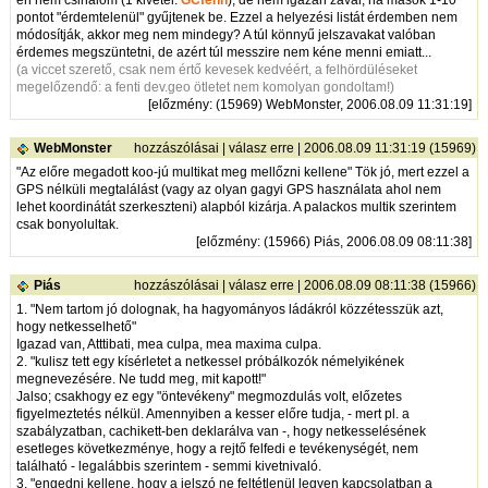
pontot "érdemtelenül" gyűjtenek be. Ezzel a helyezési listát érdemben nem
módosítják, akkor meg nem mindegy? A túl könnyű jelszavakat valóban
érdemes megszüntetni, de azért túl messzire nem kéne menni emiatt...
(a viccet szerető, csak nem értő kevesek kedvéért, a felhördüléseket
megelőzendő: a fenti dev.geo ötletet nem komolyan gondoltam!)
[
előzmény
: (15969) WebMonster, 2006.08.09 11:31:19]
WebMonster
hozzászólásai
|
válasz erre
| 2006.08.09 11:31:19 (15969)
"Az előre megadott koo-jú multikat meg mellőzni kellene" Tök jó, mert ezzel a
GPS nélküli megtalálást (vagy az olyan gagyi GPS használata ahol nem
lehet koordinátát szerkeszteni) alapból kizárja. A palackos multik szerintem
csak bonyolultak.
[
előzmény
: (15966) Piás, 2006.08.09 08:11:38]
Piás
hozzászólásai
|
válasz erre
| 2006.08.09 08:11:38 (15966)
1. "Nem tartom jó dolognak, ha hagyományos ládákról közzétesszük azt,
hogy netkesselhető"
Igazad van, Atttibati, mea culpa, mea maxima culpa.
2. "kulisz tett egy kísérletet a netkessel próbálkozók némelyikének
megnevezésére. Ne tudd meg, mit kapott!"
Jalso; csakhogy ez egy "öntevékeny" megmozdulás volt, előzetes
figyelmeztetés nélkül. Amennyiben a kesser előre tudja, - mert pl. a
szabályzatban, cachikett-ben deklarálva van -, hogy netkesselésének
esetleges következménye, hogy a rejtő felfedi e tevékenységét, nem
található - legalábbis szerintem - semmi kivetnivaló.
3. "engedni kellene, hogy a jelszó ne feltétlenül legyen kapcsolatban a