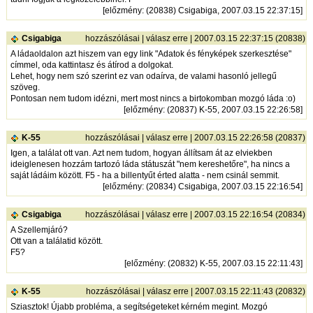
[
előzmény
: (20838) Csigabiga, 2007.03.15 22:37:15]
Csigabiga
hozzászólásai
|
válasz erre
| 2007.03.15 22:37:15 (20838)
A ládaoldalon azt hiszem van egy link "Adatok és fényképek szerkesztése"
címmel, oda kattintasz és átírod a dolgokat.
Lehet, hogy nem szó szerint ez van odaírva, de valami hasonló jellegű
szöveg.
Pontosan nem tudom idézni, mert most nincs a birtokomban mozgó láda :o)
[
előzmény
: (20837) K-55, 2007.03.15 22:26:58]
K-55
hozzászólásai
|
válasz erre
| 2007.03.15 22:26:58 (20837)
Igen, a találat ott van. Azt nem tudom, hogyan állítsam át az elviekben
ideiglenesen hozzám tartozó láda státuszát "nem kereshetőre", ha nincs a
saját ládáim között. F5 - ha a billentyűt érted alatta - nem csinál semmit.
[
előzmény
: (20834) Csigabiga, 2007.03.15 22:16:54]
Csigabiga
hozzászólásai
|
válasz erre
| 2007.03.15 22:16:54 (20834)
A Szellemjáró?
Ott van a találatid között.
F5?
[
előzmény
: (20832) K-55, 2007.03.15 22:11:43]
K-55
hozzászólásai
|
válasz erre
| 2007.03.15 22:11:43 (20832)
Sziasztok! Újabb probléma, a segítségeteket kérném megint. Mozgó