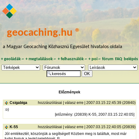
geocaching.hu ®
a Magyar Geocaching Közhasznú Egyesület hivatalos oldala
+
geoládák
~
+
megtalálások
~
+
felhasználók
~
+
poi
~
fórum
FAQ
belépés
Előzmények
Csigabiga
hozzászólásai
|
válasz erre
| 2007.03.15 22:45:39 (20840)
:o)
[
előzmény
: (20839) K-55, 2007.03.15 22:40:05]
K-55
hozzászólásai
|
válasz erre
| 2007.03.15 22:40:05 (20839)
Jól emlékeztél, köszönjük a segítséget! Közben meg is találtuk, most már
tudni fogjuk a legközelebbinél. P