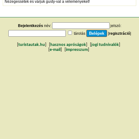
Nézegessétek és várjuk gusty-val a véleményeket!
Bejelentkezés
név:
jelszó:
tárolás
[
regisztráció
]
[
turistautak.hu
] [
hasznos apróságok
] [
jogi tudnivalók
]
[
e-mail
] [
impresszum
]