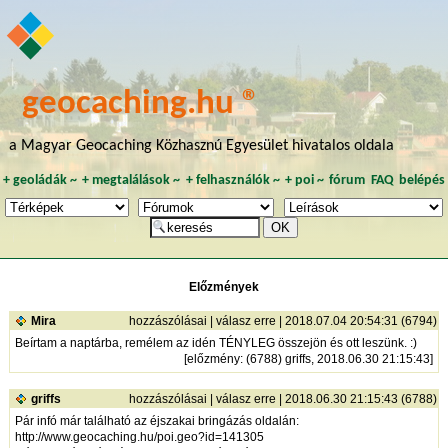
geocaching.hu ®
a Magyar Geocaching Közhasznú Egyesület hivatalos oldala
+
geoládák
~
+
megtalálások
~
+
felhasználók
~
+
poi
~
fórum
FAQ
belépés
Előzmények
Mira
hozzászólásai
|
válasz erre
| 2018.07.04 20:54:31 (6794)
Beírtam a naptárba, remélem az idén TÉNYLEG összejön és ott leszünk. :)
[
előzmény
: (6788) griffs, 2018.06.30 21:15:43]
griffs
hozzászólásai
|
válasz erre
| 2018.06.30 21:15:43 (6788)
Pár infó már található az éjszakai bringázás oldalán:
http://www.geocaching.hu/poi.geo?id=141305