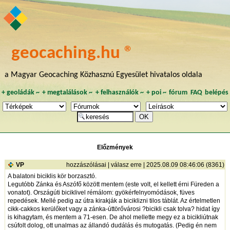
geocaching.hu ®
a Magyar Geocaching Közhasznú Egyesület hivatalos oldala
+
geoládák
~
+
megtalálások
~
+
felhasználók
~
+
poi
~
fórum
FAQ
belépés
Előzmények
VP
hozzászólásai
|
válasz erre
| 2025.08.09 08:46:06 (8361)
A balatoni biciklis kör borzasztó.
Legutóbb Zánka és Aszófő között mentem (este volt, el kellett érni Füreden a
vonatot). Országúti biciklivel rémálom: gyökérfelnyomódások, füves
repedések. Mellé pedig az útra kirakják a biciklizni tilos táblát. Az értelmetlen
cikk-cakkos kerülőket vagy a zánka-úttörővárosi ?bicikli csak tolva? hidat így
is kihagytam, és mentem a 71-esen. De ahol mellette megy ez a bicikliútnak
csúfolt dolog, ott unalmas az állandó dudálás és mutogatás. (Pedig én nem