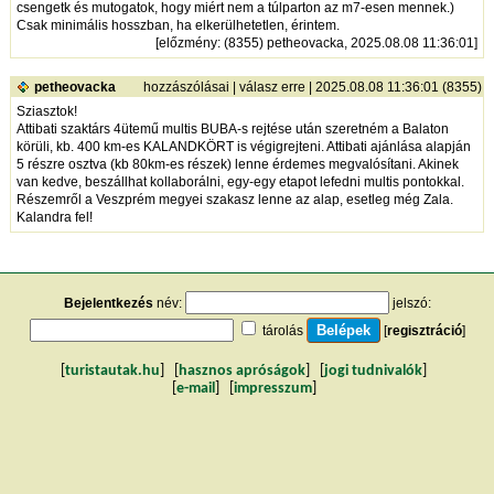
csengetk és mutogatok, hogy miért nem a túlparton az m7-esen mennek.)
Csak minimális hosszban, ha elkerülhetetlen, érintem.
[
előzmény
: (8355) petheovacka, 2025.08.08 11:36:01]
petheovacka
hozzászólásai
|
válasz erre
| 2025.08.08 11:36:01 (8355)
Sziasztok!
Attibati szaktárs 4ütemű multis BUBA-s rejtése után szeretném a Balaton
körüli, kb. 400 km-es KALANDKÖRT is végigrejteni. Attibati ajánlása alapján
5 részre osztva (kb 80km-es részek) lenne érdemes megvalósítani. Akinek
van kedve, beszállhat kollaborálni, egy-egy etapot lefedni multis pontokkal.
Részemről a Veszprém megyei szakasz lenne az alap, esetleg még Zala.
Kalandra fel!
Bejelentkezés
név:
jelszó:
tárolás
[
regisztráció
]
[
turistautak.hu
] [
hasznos apróságok
] [
jogi tudnivalók
]
[
e-mail
] [
impresszum
]