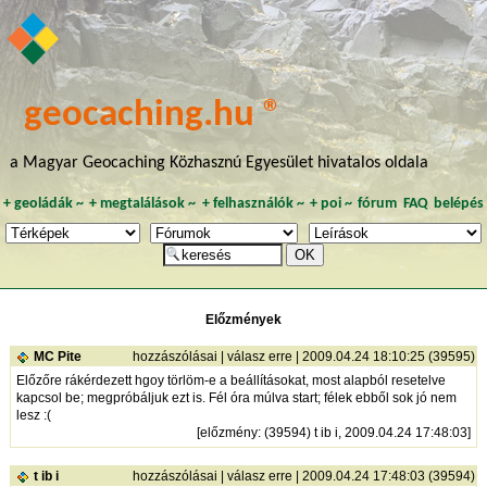
geocaching.hu ®
a Magyar Geocaching Közhasznú Egyesület hivatalos oldala
+
geoládák
~
+
megtalálások
~
+
felhasználók
~
+
poi
~
fórum
FAQ
belépés
Előzmények
MC Pite
hozzászólásai
|
válasz erre
| 2009.04.24 18:10:25 (39595)
Előzőre rákérdezett hgoy törlöm-e a beállításokat, most alapból resetelve
kapcsol be; megpróbáljuk ezt is. Fél óra múlva start; félek ebből sok jó nem
lesz :(
[
előzmény
: (39594) t ib i, 2009.04.24 17:48:03]
t ib i
hozzászólásai
|
válasz erre
| 2009.04.24 17:48:03 (39594)