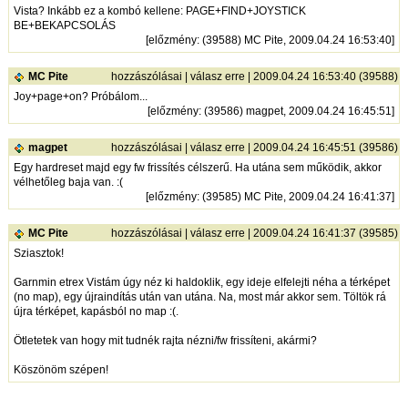
Vista? Inkább ez a kombó kellene: PAGE+FIND+JOYSTICK
BE+BEKAPCSOLÁS
[
előzmény
: (39588) MC Pite, 2009.04.24 16:53:40]
MC Pite
hozzászólásai
|
válasz erre
| 2009.04.24 16:53:40 (39588)
Joy+page+on? Próbálom...
[
előzmény
: (39586) magpet, 2009.04.24 16:45:51]
magpet
hozzászólásai
|
válasz erre
| 2009.04.24 16:45:51 (39586)
Egy hardreset majd egy fw frissítés célszerű. Ha utána sem működik, akkor
vélhetőleg baja van. :(
[
előzmény
: (39585) MC Pite, 2009.04.24 16:41:37]
MC Pite
hozzászólásai
|
válasz erre
| 2009.04.24 16:41:37 (39585)
Sziasztok!
Garnmin etrex Vistám úgy néz ki haldoklik, egy ideje elfelejti néha a térképet
(no map), egy újraindítás után van utána. Na, most már akkor sem. Töltök rá
újra térképet, kapásból no map :(.
Ötletetek van hogy mit tudnék rajta nézni/fw frissíteni, akármi?
Köszönöm szépen!