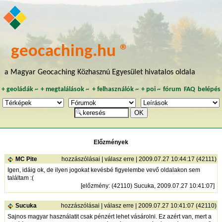
geocaching.hu ®
a Magyar Geocaching Közhasznú Egyesület hivatalos oldala
+
geoládák
~
+
megtalálások
~
+
felhasználók
~
+
poi
~
fórum
FAQ
belépés
Előzmények
MC Pite
hozzászólásai
|
válasz erre
| 2009.07.27 10:44:17 (42111)
Igen, idáig ok, de ilyen jogokat kevésbé figyelembe vevő oldalakon sem
találtam :(
[
előzmény
: (42110) Sucuka, 2009.07.27 10:41:07]
Sucuka
hozzászólásai
|
válasz erre
| 2009.07.27 10:41:07 (42110)
Sajnos magyar használatit csak pénzért lehet vásárolni. Ez azért van, mert a