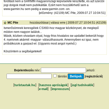
fordítást nem a GARMIN magyarországi képviselete készítette, és azt szerzői
jogi dolgok miatt nem publikálták. Ezért nem hozzáférhető sem a
www.garmin.hu sem pedig a www.garmin.com -on.
[
előzmény
: (42109) MC Pite, 2009.07.27 10:04:51]
MC Pite
hozzászólásai
|
válasz erre
| 2009.07.27 10:04:51 (42109)
Ismerősömnek keresgélek CSX60-hoz magyar kézikönyvet, de meglepő
módon nem nagyon találok...
Másik, közben olvastam olyat, hogy friss hivatalos sw updattel bekerült hogy
4. nyelvnek akármit -magyar- választhassunk. Amennyiben ez igaz, nem
próbálkozok a garpact-el. (Ugyanis most angol nyelvű.)
Köszöntem a segítségeteket!
Bejelentkezés
név:
jelszó:
tárolás
[
regisztráció
]
[
turistautak.hu
] [
hasznos apróságok
] [
jogi tudnivalók
]
[
e-mail
] [
impresszum
]