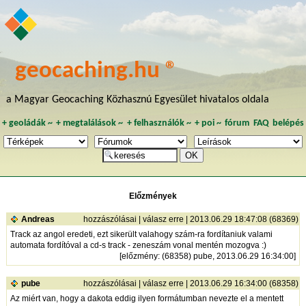
geocaching.hu ®
a Magyar Geocaching Közhasznú Egyesület hivatalos oldala
+
geoládák
~
+
megtalálások
~
+
felhasználók
~
+
poi
~
fórum
FAQ
belépés
Előzmények
Andreas
hozzászólásai
|
válasz erre
| 2013.06.29 18:47:08 (68369)
Track az angol eredeti, ezt sikerült valahogy szám-ra fordítaniuk valami
automata fordítóval a cd-s track - zeneszám vonal mentén mozogva :)
[
előzmény
: (68358) pube, 2013.06.29 16:34:00]
pube
hozzászólásai
|
válasz erre
| 2013.06.29 16:34:00 (68358)
Az miért van, hogy a dakota eddig ilyen formátumban nevezte el a mentett