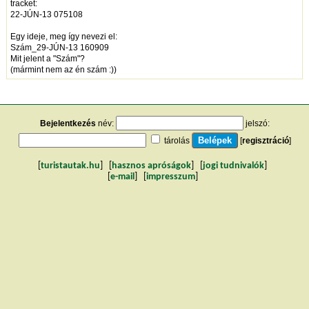
tracket:
22-JÚN-13 075108
Egy ideje, meg így nevezi el:
Szám_29-JÚN-13 160909
Mit jelent a "Szám"?
(mármint nem az én szám :))
Bejelentkezés
név:
jelszó:
tárolás
[
regisztráció
]
[
turistautak.hu
] [
hasznos apróságok
] [
jogi tudnivalók
]
[
e-mail
] [
impresszum
]