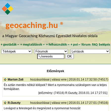
geocaching.hu ®
a Magyar Geocaching Közhasznú Egyesület hivatalos oldala
+
geoládák
~
+
megtalálások
~
+
felhasználók
~
+
poi
~
fórum
FAQ
belépés
Előzmények
Marton Zoli
hozzászólásai
|
válasz erre
| 2016.01.14 17:32:50 (74517)
És aztán mentés nélkül kilépek? Mert a nyomvonalra szükségem van a teljes
formájában.
[
előzmény
: (74516) R.Guszty, 2016.01.14 17:27:01]
R.Guszty
hozzászólásai
|
válasz erre
| 2016.01.14 17:27:01 (74516)
Levágod a felesleget és megnézed a nyomvonal hosszát