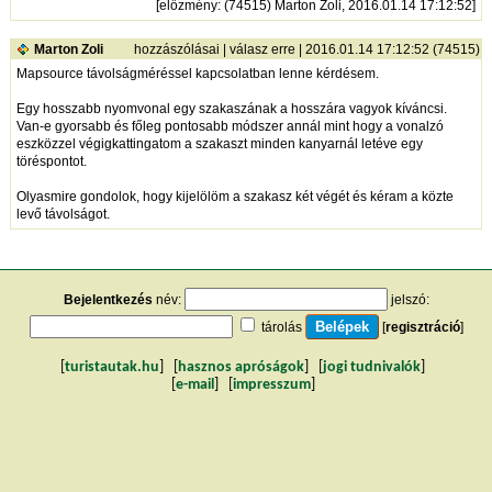
[
előzmény
: (74515) Marton Zoli, 2016.01.14 17:12:52]
Marton Zoli
hozzászólásai
|
válasz erre
| 2016.01.14 17:12:52 (74515)
Mapsource távolságméréssel kapcsolatban lenne kérdésem.
Egy hosszabb nyomvonal egy szakaszának a hosszára vagyok kíváncsi.
Van-e gyorsabb és főleg pontosabb módszer annál mint hogy a vonalzó
eszközzel végigkattingatom a szakaszt minden kanyarnál letéve egy
töréspontot.
Olyasmire gondolok, hogy kijelölöm a szakasz két végét és kéram a közte
levő távolságot.
Bejelentkezés
név:
jelszó:
tárolás
[
regisztráció
]
[
turistautak.hu
] [
hasznos apróságok
] [
jogi tudnivalók
]
[
e-mail
] [
impresszum
]