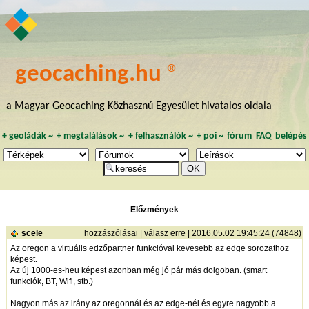
geocaching.hu ®
a Magyar Geocaching Közhasznú Egyesület hivatalos oldala
+
geoládák
~
+
megtalálások
~
+
felhasználók
~
+
poi
~
fórum
FAQ
belépés
Előzmények
scele
hozzászólásai
|
válasz erre
| 2016.05.02 19:45:24 (74848)
Az oregon a virtuális edzőpartner funkcióval kevesebb az edge sorozathoz
képest.
Az új 1000-es-heu képest azonban még jó pár más dolgoban. (smart
funkciók, BT, Wifi, stb.)
Nagyon más az irány az oregonnál és az edge-nél és egyre nagyobb a