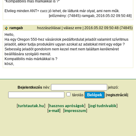
"Kompatibilis más márkákkal is ?"
Elvileg minden ANT+ cucc jó lehet, de láttunk már olyat, ami nem műk.
[
előzmény
: (74845) ramgab, 2016.05.02 09:50:48]
ramgab
hozzászólásai
|
válasz erre
| 2016.05.02 09:50:48 (74845)
Hello,
Ha egy Oregon 550-hez vásárolok pedálfordulat jeladót valamint szívritmus
jeladót, akkor tudja produkálni ugyan azokat az adatokat mint egy edge ?
Sebesség jeladót gondolom nem kezel mert nem találtam kerékméret
beállítására szolgáló menüt.
Kompatibilis más márkákkal is ?
köszi,
Bejelentkezés
név:
jelszó:
tárolás
[
regisztráció
]
[
turistautak.hu
] [
hasznos apróságok
] [
jogi tudnivalók
]
[
e-mail
] [
impresszum
]