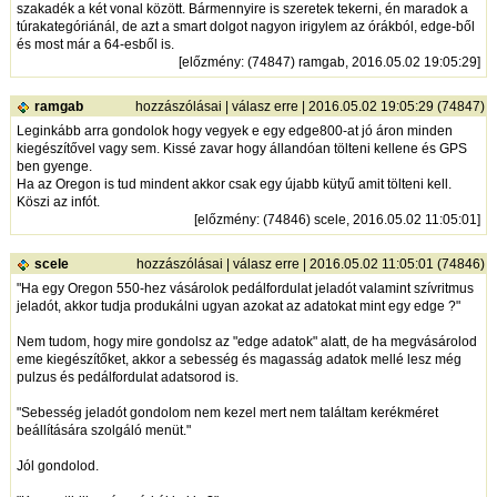
szakadék a két vonal között. Bármennyire is szeretek tekerni, én maradok a
túrakategóriánál, de azt a smart dolgot nagyon irigylem az órákból, edge-ből
és most már a 64-esből is.
[
előzmény
: (74847) ramgab, 2016.05.02 19:05:29]
ramgab
hozzászólásai
|
válasz erre
| 2016.05.02 19:05:29 (74847)
Leginkább arra gondolok hogy vegyek e egy edge800-at jó áron minden
kiegészítővel vagy sem. Kissé zavar hogy állandóan tölteni kellene és GPS
ben gyenge.
Ha az Oregon is tud mindent akkor csak egy újabb kütyű amit tölteni kell.
Köszi az infót.
[
előzmény
: (74846) scele, 2016.05.02 11:05:01]
scele
hozzászólásai
|
válasz erre
| 2016.05.02 11:05:01 (74846)
"Ha egy Oregon 550-hez vásárolok pedálfordulat jeladót valamint szívritmus
jeladót, akkor tudja produkálni ugyan azokat az adatokat mint egy edge ?"
Nem tudom, hogy mire gondolsz az "edge adatok" alatt, de ha megvásárolod
eme kiegészítőket, akkor a sebesség és magasság adatok mellé lesz még
pulzus és pedálfordulat adatsorod is.
"Sebesség jeladót gondolom nem kezel mert nem találtam kerékméret
beállítására szolgáló menüt."
Jól gondolod.