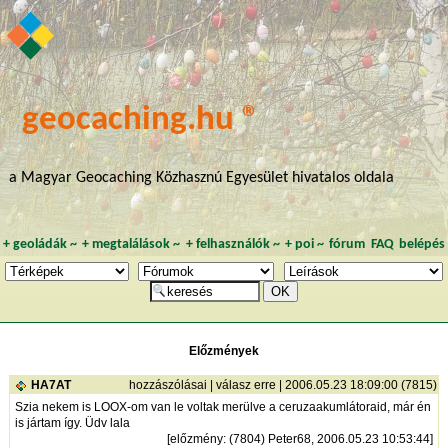
geocaching.hu ®
a Magyar Geocaching Közhasznú Egyesület hivatalos oldala
+
geoládák
~
+
megtalálások
~
+
felhasználók
~
+
poi
~
fórum
FAQ
belépés
Előzmények
HA7AT
hozzászólásai
|
válasz erre
| 2006.05.23 18:09:00 (7815)
Szia nekem is LOOX-om van le voltak merülve a ceruzaakumlátoraid, már én
is jártam így. Üdv lala
[
előzmény
: (7804) Peter68, 2006.05.23 10:53:44]