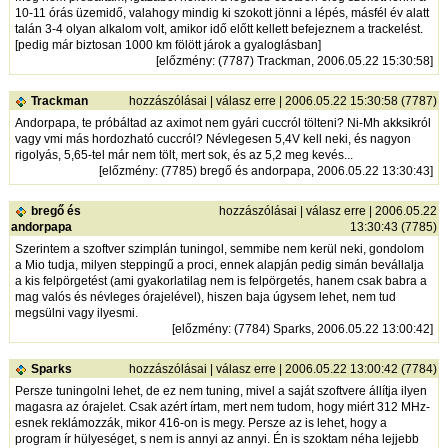
10-11 órás üzemidő, valahogy mindig ki szokott jönni a lépés, másfél év alatt
talán 3-4 olyan alkalom volt, amikor idő előtt kellett befejeznem a trackelést.
[pedig már biztosan 1000 km fölött járok a gyaloglásban]
[
előzmény
: (7787) Trackman, 2006.05.22 15:30:58]
Trackman
hozzászólásai
|
válasz erre
| 2006.05.22 15:30:58 (7787)
Andorpapa, te próbáltad az aximot nem gyári cuccról tölteni? Ni-Mh akksikról
vagy vmi más hordozható cuccról? Névlegesen 5,4V kell neki, és nagyon
rigolyás, 5,65-tel már nem tölt, mert sok, és az 5,2 meg kevés...
[
előzmény
: (7785) bregő és andorpapa, 2006.05.22 13:30:43]
bregő és
hozzászólásai
|
válasz erre
| 2006.05.22
andorpapa
13:30:43 (7785)
Szerintem a szoftver szimplán tuningol, semmibe nem kerül neki, gondolom
a Mio tudja, milyen steppingű a proci, ennek alapján pedig simán bevállalja
a kis felpörgetést (ami gyakorlatilag nem is felpörgetés, hanem csak babra a
mag valós és névleges órajelével), hiszen baja úgysem lehet, nem tud
megsülni vagy ilyesmi.
[
előzmény
: (7784) Sparks, 2006.05.22 13:00:42]
Sparks
hozzászólásai
|
válasz erre
| 2006.05.22 13:00:42 (7784)
Persze tuningolni lehet, de ez nem tuning, mivel a saját szoftvere állítja ilyen
magasra az órajelet. Csak azért írtam, mert nem tudom, hogy miért 312 MHz-
esnek reklámozzák, mikor 416-on is megy. Persze az is lehet, hogy a
program ír hülyeséget, s nem is annyi az annyi. Én is szoktam néha lejjebb