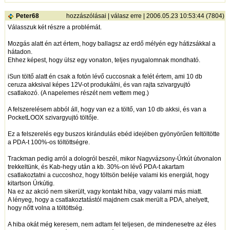
Peter68
hozzászólásai
|
válasz erre
| 2006.05.23 10:53:44 (7804)
Válasszuk két részre a problémát.
Mozgás alatt én azt értem, hogy ballagsz az erdő mélyén egy hátizsákkal a
hátadon.
Ehhez képest, hogy ülsz egy vonaton, teljes nyugalomnak mondható.
iSun töltő alatt én csak a fotón lévő cuccosnak a felét értem, ami 10 db
ceruza akksival képes 12V-ot produkálni, és van rajta szivargyujtó
csatlakozó. (A napelemes részét nem vettem meg.)
A felszerelésem abból áll, hogy van ez a töltő, van 10 db akksi, és van a
PocketLOOX szivargyujtó töltője.
Ez a felszerelés egy buszos kirándulás ebéd idejében gyönyörűen feltöltötte
a PDA-t 100%-os töltöttségre.
Trackman pedig arról a dologról beszél, mikor Nagyvázsony-Úrkút útvonalon
trekkeltünk, és Kab-hegy után a kb. 30%-on lévő PDA-t akartam
csatlakoztatni a cuccoshoz, hogy töltsön beléje valami kis energiát, hogy
kitartson Úrkútig.
Na ez az akció nem sikerült, vagy kontakt hiba, vagy valami más miatt.
A lényeg, hogy a csatlakoztatástól majdnem csak merült a PDA, ahelyett,
hogy nőtt volna a töltöttség.
A hiba okát még keresem, nem adtam fel teljesen, de mindenesetre az éles