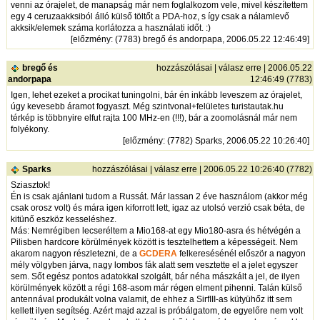
venni az órajelet, de manapság már nem foglalkozom vele, mivel készítettem
egy 4 ceruzaakksiból álló külső töltőt a PDA-hoz, s így csak a nálamlevő
akksik/elemek száma korlátozza a használati időt. :)
[
előzmény
: (7783) bregő és andorpapa, 2006.05.22 12:46:49]
bregő és
hozzászólásai
|
válasz erre
| 2006.05.22
andorpapa
12:46:49 (7783)
Igen, lehet ezeket a procikat tuningolni, bár én inkább leveszem az órajelet,
úgy kevesebb áramot fogyaszt. Még szintvonal+felületes turistautak.hu
térkép is többnyire elfut rajta 100 MHz-en (!!!), bár a zoomolásnál már nem
folyékony.
[
előzmény
: (7782) Sparks, 2006.05.22 10:26:40]
Sparks
hozzászólásai
|
válasz erre
| 2006.05.22 10:26:40 (7782)
Sziasztok!
Én is csak ajánlani tudom a Russát. Már lassan 2 éve használom (akkor még
csak orosz volt) és mára igen kiforrott lett, igaz az utolsó verzió csak béta, de
kitünő eszköz kesseléshez.
Más: Nemrégiben lecseréltem a Mio168-at egy Mio180-asra és hétvégén a
Pilisben hardcore körülmények között is tesztelhettem a képességeit. Nem
akarom nagyon részletezni, de a
GCDERA
felkeresésénél először a nagyon
mély völgyben járva, nagy lombos fák alatt sem vesztette el a jelet egyszer
sem. Sőt egész pontos adatokkal szolgált, bár néha mászkált a jel, de ilyen
körülmények között a régi 168-asom már régen elment pihenni. Talán külső
antennával produkált volna valamit, de ehhez a SirfIII-as kütyühőz itt sem
kellett ilyen segítség. Azért majd azzal is próbálgatom, de egyelőre nem volt