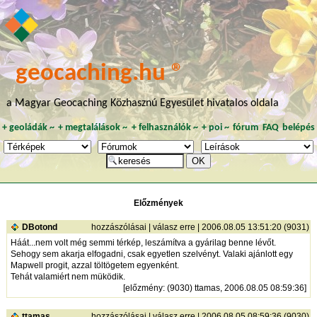
geocaching.hu ®
a Magyar Geocaching Közhasznú Egyesület hivatalos oldala
+
geoládák
~
+
megtalálások
~
+
felhasználók
~
+
poi
~
fórum
FAQ
belépés
Előzmények
DBotond
hozzászólásai
|
válasz erre
| 2006.08.05 13:51:20 (9031)
Háát...nem volt még semmi térkép, leszámítva a gyárilag benne lévőt.
Sehogy sem akarja elfogadni, csak egyetlen szelvényt. Valaki ajánlott egy
Mapwell progit, azzal töltögetem egyenként.
Tehát valamiért nem müködik.
[
előzmény
: (9030) ttamas, 2006.08.05 08:59:36]
ttamas
hozzászólásai
|
válasz erre
| 2006.08.05 08:59:36 (9030)