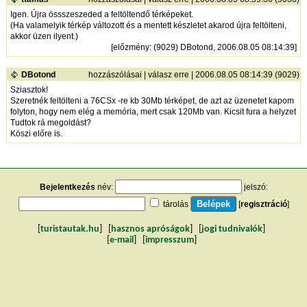
Igen. Újra össszeszeded a feltöltendő térképeket.
(Ha valamelyik térkép változott és a mentett készletet akarod újra feltölteni,
akkor üzen ilyent.)
[
előzmény
: (9029) DBotond, 2006.08.05 08:14:39]
DBotond
hozzászólásai
|
válasz erre
| 2006.08.05 08:14:39 (9029)
Sziasztok!
Szeretnék feltölteni a 76CSx -re kb 30Mb térképet, de azt az üzenetet kapom
folyton, hogy nem elég a memória, mert csak 120Mb van. Kicsit fura a helyzet
Tudtok rá megoldást?
Köszi előre is.
Bejelentkezés
név:
jelszó:
tárolás
[
regisztráció
]
[
turistautak.hu
] [
hasznos apróságok
] [
jogi tudnivalók
]
[
e-mail
] [
impresszum
]