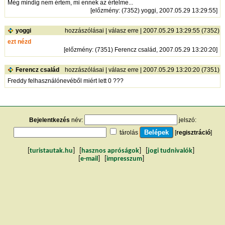
Még mindig nem értem, mi ennek az értelme...
[
előzmény
: (7352) yoggi, 2007.05.29 13:29:55]
yoggi
hozzászólásai
|
válasz erre
| 2007.05.29 13:29:55 (7352)
ezt nézd
[
előzmény
: (7351) Ferencz család, 2007.05.29 13:20:20]
Ferencz család
hozzászólásai
|
válasz erre
| 2007.05.29 13:20:20 (7351)
Freddy felhasználónevéből miért lett 0 ???
Bejelentkezés
név:
jelszó:
tárolás
[
regisztráció
]
[
turistautak.hu
] [
hasznos apróságok
] [
jogi tudnivalók
]
[
e-mail
] [
impresszum
]