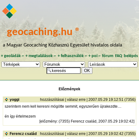
geocaching.hu ®
a Magyar Geocaching Közhasznú Egyesület hivatalos oldala
+
geoládák
~
+
megtalálások
~
+
felhasználók
~
+
poi
~
fórum
FAQ
belépés
Előzmények
yoggi
hozzászólásai
|
válasz erre
| 2007.05.29 19:12:51 (7356)
szerintem nem kell keresni mögötte semmit, egyszerűen újrakezdte....
én így értelmezem
[
előzmény
: (7355) Ferencz család, 2007.05.29 19:02:42]
Ferencz család
hozzászólásai
|
válasz erre
| 2007.05.29 19:02:42 (7355)