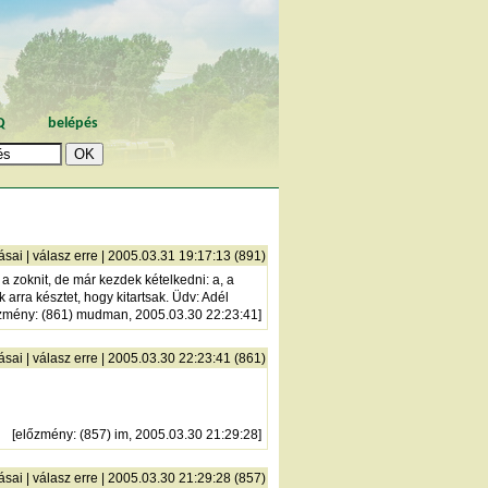
Q
belépés
ásai
|
válasz erre
| 2005.03.31 19:17:13 (891)
 zoknit, de már kezdek kételkedni: a, a
arra késztet, hogy kitartsak. Üdv: Adél
zmény
: (861) mudman, 2005.03.30 22:23:41]
ásai
|
válasz erre
| 2005.03.30 22:23:41 (861)
[
előzmény
: (857) im, 2005.03.30 21:29:28]
ásai
|
válasz erre
| 2005.03.30 21:29:28 (857)