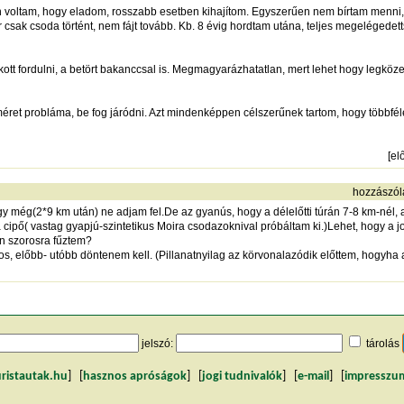
voltam, hogy eladom, rosszabb esetben kihajítom. Egyszerűen nem bírtam menni,
 csak csoda történt, nem fájt tovább. Kb. 8 évig hordtam utána, teljes megelégedetts
okott fordulni, a betört bakanccsal is. Megmagyarázhatatlan, mert lehet hogy legkö
ret probláma, be fog járódni. Azt mindenképpen célszerűnek tartom, hogy többféle 
[
el
hozzászól
gy még(2*9 km után) ne adjam fel.De az gyanús, hogy a délelőtti túrán 7-8 km-nél, 
cipő( vastag gyapjú-szintetikus Moira csodazoknival próbáltam ki.)Lehet, hogy a jo
ön szorosra fűztem?
s, előbb- utóbb döntenem kell. (Pillanatnyilag az körvonalazódik előttem, hogyha
jelszó:
tárolás
uristautak.hu
] [
hasznos apróságok
] [
jogi tudnivalók
] [
e-mail
] [
impresszu