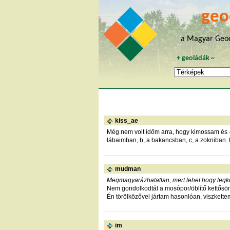
geo
a Magyar Geoc
+
geoládák
~
kiss_ae
Még nem volt időm arra, hogy kimossam és -ö
lábaimban, b, a bakancsban, c, a zokniban. 
mudman
Megmagyarázhatatlan, mert lehet hogy legk
Nem gondolkodtál a mosópor/öblítő kettősön?
Én törölközővel jártam hasonlóan, viszkettem
im