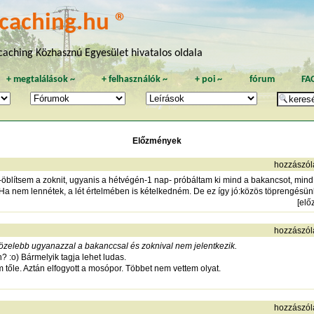
caching.hu ®
aching Közhasznú Egyesület hivatalos oldala
+
megtalálások
~
+
felhasználók
~
+
poi
~
fórum
FA
Előzmények
hozzászól
blítsem a zoknit, ugyanis a hétvégén-1 nap- próbáltam ki mind a bakancsot, mind a
Ha nem lennétek, a lét értelmében is kételkedném. De ez így jó:közös töprengésünk 
[
elő
hozzászól
özelebb ugyanazzal a bakanccsal és zoknival nem jelentkezik.
 :o) Bármelyik tagja lehet ludas.
 tőle. Aztán elfogyott a mosópor. Többet nem vettem olyat.
hozzászól