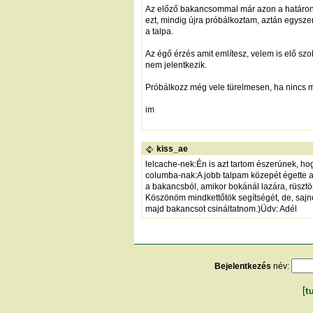
Az előző bakancsommal már azon a határon 
ezt, mindig újra próbálkoztam, aztán egyszer
a talpa.
Az égő érzés amit említesz, velem is elő sz
nem jelentkezik.
Próbálkozz még vele türelmesen, ha nincs mé
im
kiss_ae
lelcache-nek:Én is azt tartom észerúnek, ho
columba-nak:A jobb talpam közepét égette a 
a bakancsból, amikor bokánál lazára, rüszt
Köszönöm mindkettőtök segítségét, de, sajno
majd bakancsot csináltatnom.)Üdv: Adél
Bejelentkezés
név:
[
t