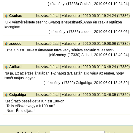
[
előzmény
: (17336) Csuhás, 2010.06.01 19:24:24]
Csuhás
hozzászólásai
|
válasz erre
| 2010.06.01 19:24:24 (17336)
Ki ki vérmérséklete szerint. Gyalog is teljesíthető. Anno én csak a lejtőkön
kocogtam.
[
előzmény
: (17335) zsoooc, 2010.06.01 19:08:06]
zsoooc
hozzászólásai
|
válasz erre
| 2010.06.01 19:08:06 (17335)
Ezt a Kinizsi 100-ast általában futva vagy sétálva szokták teljesíteni?
[
előzmény
: (17330) Attibati, 2010.06.01 13:49:24]
Attibati
hozzászólásai
|
válasz erre
| 2010.06.01 13:49:24 (17330)
Na ja. Ez az érzés általában 1-2 napig tart, aztán alig várja az ember, hogy
ismét május legyen.
[
előzmény
: (17329) Csigabiga, 2010.06.01 13:46:39]
Csigabiga
hozzászólásai
|
válasz erre
| 2010.06.01 13:46:39 (17329)
Két túrázó beszélget a Kinizsi 100-on.
- Te is először vagy a K100-on?
- Nem. Én utoljára!