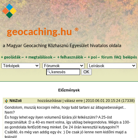
geocaching.hu ®
a Magyar Geocaching Közhasznú Egyesület hivatalos oldala
+
geoládák
~
+
megtalálások
~
+
felhasználók
~
+
poi
~
fórum
FAQ
belépés
Előzmények
NitiZoli
hozzászólásai
|
válasz erre
| 2010.06.01 20:15:24 (17338)
Gondolom, muszáj kocogni néha, hogy tudd tartani az átlagsebességet...
Nem?
És hogy lehet egy ilyen volumenű túrára jól felkészülni? A 25-öst
megcsináltuk :D a 40-es ment volna, így utólag belegondolva. Mégis a 100-
as gondolata fertőzött meg minket. De 24 órán keresztül kutyagolni?!
Csábító, és még van addig egy év. :) De csak jó lenne nem kidőlni majd a
felénél!