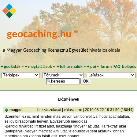
geocaching.hu ®
a Magyar Geocaching Közhasznú Egyesület hivatalos oldala
+
geoládák
~
+
megtalálások
~
+
felhasználók
~
+
poi
~
fórum
FAQ
belépés
Előzmények
magpet
hozzászólásai
|
válasz erre
| 2010.08.22 19:31:50 (18044)
Szerintem ez is, mint minden mas, agyon van bonyolitva, hogy atlathatatlan,
es igy birsagolhato legyen. Egyszerubb megoldas:
-Belfoldi fuvarozo: itt fizet adot, hasznalja "ingyen" az utat. Ha "extrat" akar
(autopalya), vegyen matricat. Ami utat, telepulest vedeni akarunk, onnan
teherforgalom x tonna folott kitilt, oszt jonapot.