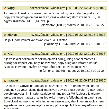
yoggi
hozzászólásai
|
válasz erre
| 2010.08.22 14:04:09 (18040)
Az nem, sok fizetős útszakasz van a Dunántúlon, de az alaphelyzet az az,
hogy személyforgalomnak nem az, csak a teherforgalom számára. 55, 56
egyes szakaszai, 61, 63,64, M9 , pl.
[
előzmény
: (18038) Mákos, 2010.08.22 12:40:22]
Mákos
hozzászólásai
|
válasz erre
| 2010.08.22 12:40:22 (18038)
Ha jól tudom valami kaposvári elkerülő is fizetős...
[
előzmény
: (18037) KiVi, 2010.08.22 12:01:10]
KiVi
hozzászólásai
|
válasz erre
| 2010.08.22 12:01:10 (18037)
A jelzésekkel nekem nem sok bajom volt eddig, főleg a többi matricás
országhoz képest. Ami helyi bosszantás, hogy a legtöbb várost elkerülő
szakasz ingyenes, kivéve az M60 Pécs-kelet és Pécs-dél között...
[
előzmény
: (18036) magpet, 2010.08.22 09:17:35]
magpet
hozzászólásai
|
válasz erre
| 2010.08.22 09:17:35 (18036)
Biztosan en vagyok paranoias, de sezrintem azert, mert ha evente paran
bedolnek es vesznek matricat, maris van egy kis plusz bevetel. Annak idejen
egyebkent valami miniszter szajabol elhangzott az M0 fizetosse tetelenek
terve, ami meg magyarorszagi leptekkel merve is felfoghatatlan baromsag.
Egyebkent vannak mashol is ingyenes szakaszok, ahol finoman szolva nem
egyertelmu az ingyenesseg/fizetosseg jelzese (pl. M1 tatabanya-Ovaros es