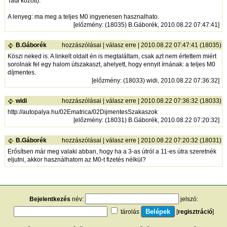
Tata kozott).
A lenyeg: ma meg a teljes M0 ingyenesen hasznalhato.
[
előzmény
: (18035) B.Gáborék, 2010.08.22 07:47:41]
B.Gáborék
hozzászólásai
|
válasz erre
| 2010.08.22 07:47:41 (18035)
Köszi neked is. A linkelt oldalt én is megtaláltam, csak azt nem értettem miért
sorolnak fel egy halom útszakaszt, ahelyett, hogy ennyit írnának: a teljes M0
díjmentes.
[
előzmény
: (18033) widi, 2010.08.22 07:36:32]
widi
hozzászólásai
|
válasz erre
| 2010.08.22 07:36:32 (18033)
http://autopalya.hu/02Ematrica/02DijmentesSzakaszok
[
előzmény
: (18031) B.Gáborék, 2010.08.22 07:20:32]
B.Gáborék
hozzászólásai
|
válasz erre
| 2010.08.22 07:20:32 (18031)
Erősítsen már meg valaki abban, hogy ha a 3-as útról a 11-es útra szeretnék
eljutni, akkor használhatom az M0-t fizetés nélkül?
Bejelentkezés
név:
jelszó:
tárolás
[
regisztráció
]