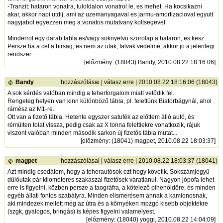
-Tranzit: hataron vonatra, tuloldalon vonatrol le, es mehet. Ha kocsikazni
akar, akkor napi utdij, ami az uzemanyagaval es jarmu-amortizacioval egyutt
nagyjabol egyezzen meg a vonatos mutatvany koltsegevel.
Minderrol egy darab tabla es/vagy soknyelvu szorolap a hataron, es kesz.
Persze ha a cel a birsag, es nem az utak, falvak vedelme, akkor jo a jelenlegi
rendszer.
[
előzmény
: (18043) Bandy, 2010.08.22 18:16:06]
Bandy
hozzászólásai
|
válasz erre
| 2010.08.22 18:16:06 (18043)
A sok kérdés valóban mindig a teherforgalom miatt vetődik fel.
Rengeteg helyen van kinn különböző tábla, pl. felettünk Biatorbágynál, ahol
rámész az M1-re.
Ott van a fizető tábla. Hetente egyszer satufék az előttem álló autó, és
rémülten tolat vissza, pedig csak az X tonna felettiekre vonatkozik, rájuk
viszont valóban minden második sarkon új fizetős tábla mutat...
[
előzmény
: (18041) magpet, 2010.08.22 18:03:37]
magpet
hozzászólásai
|
válasz erre
| 2010.08.22 18:03:37 (18041)
Azt mindig csodálom, hogy a teherautósok ezt hogy követik. Sokszámjegyű
dűlőutak pár kilométeres szakaszai fizetősek váratlanul. Nagyon jópofa lehet
erre is figyelni, közben persze a taográfra, a kötelező pihenőidőre, és minden
egyéb állati fontos szabályra. Minden elismerésem annak a kamionosnak,
aki mindezek mellett még az útra és a környéken mozgó kisebb objektekre
(szgk, gyalogos, bringás) is képes figyelni valamelyest.
[
előzmény
: (18040) yoggi, 2010.08.22 14:04:09]