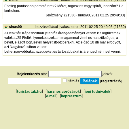
Esetleg pontosabb paraméterek? Méret, ragasztott vagy spirál, lapszám? Ha
kérhetem.
[
előzmény
: (21530) sinus90, 2011.02.25 20:49:03]
sinus90
hozzászólásai
|
válasz erre
| 2011.02.25 20:49:03 (21530)
A Deák téri Képesboltban jelentős árengedménnyel vettem kis logfüzetnek
valókat /25 Ft/db/. Ilyeneket szoktam magammal vinni és ha szükséges, a
betelt, elázott logfüzetek helyett itt-ott berakni. Az előző 10 db már elfogyott,
azt Nagykovácsiban vettem.
Lehet nagyobbakat, szebbeket és tartósabbakat is árengedménnyel venni.
Bejelentkezés
név:
jelszó:
tárolás
[
regisztráció
]
[
turistautak.hu
] [
hasznos apróságok
] [
jogi tudnivalók
]
[
e-mail
] [
impresszum
]