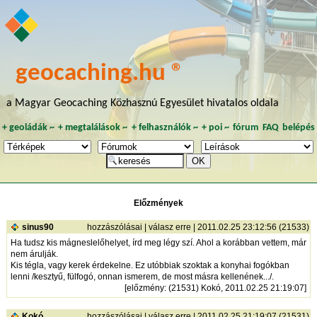
geocaching.hu ®
a Magyar Geocaching Közhasznú Egyesület hivatalos oldala
+
geoládák
~
+
megtalálások
~
+
felhasználók
~
+
poi
~
fórum
FAQ
belépés
Előzmények
sinus90
hozzászólásai
|
válasz erre
| 2011.02.25 23:12:56 (21533)
Ha tudsz kis mágneslelőhelyet, írd meg légy szí. Ahol a korábban vettem, már
nem árulják.
Kis tégla, vagy kerek érdekelne. Ez utóbbiak szoktak a konyhai fogókban
lenni /kesztyű, fülfogó, onnan ismerem, de most másra kellenének.../.
[
előzmény
: (21531) Kokó, 2011.02.25 21:19:07]
Kokó
hozzászólásai
|
válasz erre
| 2011.02.25 21:19:07 (21531)