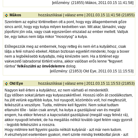
[
előzmény
: (21855) Mákos, 2011.03.15 11:41:58]
Mákos
hozzászólásai
|
válasz erre
| 2011.03.15 11:41:58 (21855)
Szerintem az egész történetben ott a pont, hogy egy átlagembernek gőze
sincs arról, hogy egy kutya milyen kedvében van. Mit akar, támadni, vagy
jópofizni jön oda, vagy csak egyszerűen elszalad az ember mellett. Valljuk
be, egy laikus nem látja mikor "mosolyog" a kutya.
Előlegezzük meg az embernek, hogy retteg és nem ért a kutyákhoz, csak
látja a felé rohanó ebeket. Abban biztosan egyetért mindenki, hogy a boxer
nem a legbékésebb kutyafajta, még kinézetre sem. Ha a történet egy
vakvezető labradorral történt volna, akkor valóban erős lenne "fegyvert
rántva"
felkészülni az önvédelemre
dolog.
[
előzmény
: (21853) Old Eye, 2011.03.15 11:15:53]
Old Eye
hozzászólásai
|
válasz erre
| 2011.03.15 11:15:53 (21853)
Nagyon kell érteni a kutyákhoz, ez nem várható el mindenkitől.
Egy időben sokat jártam egy kutyaszakértővel. Hosszú időn át csodálkoztam,
ha jött velünk egy/több kutya, hol nyugodt, közömbös volt, hol megfeszült,
felkészült a veszélyre. Tudta, mit/mire kell figyelni. Nem sokat tudtam
eltanulni tőle - talán csak annyit, ha kutya a gazdájával van és meglát
engem, ha ekkor felveszi a kapcsolatot gazdájával (megáll vagy felnéz rá),
akkor nyugodt lehetek; de ha megállás nélkül tovább üget felém vagy gyorsít
- legjobb felkészülni a rosszra.
Hogy mit/mire kell figyelni gazda nélküli kutyánál - azt már nem tudom.
A vészhelyzet esetemben gyakori, mert szinte mindig trekkbottal járok - azt