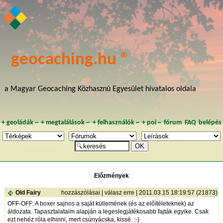
geocaching.hu ®
a Magyar Geocaching Közhasznú Egyesület hivatalos oldala
+
geoládák
~
+
megtalálások
~
+
felhasználók
~
+
poi
~
fórum
FAQ
belépés
Előzmények
Old Fairy
hozzászólásai
|
válasz erre
| 2011.03.15 18:19:57 (21873)
OFF-OFF: A boxer sajnos a saját küllemének (és az előítéleteknek) az
áldozata. Tapasztalataim alapján a legeslegjátékosabb fajták egyike. Csak
ezt nehéz róla elhinni, mert csúnyácska, kissé. :-)