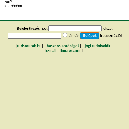
van?
Köszönöm!
Bejelentkezés
név:
jelszó:
tárolás
[
regisztráció
]
[
turistautak.hu
] [
hasznos apróságok
] [
jogi tudnivalók
]
[
e-mail
] [
impresszum
]