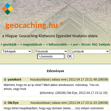
geocaching.hu ®
a Magyar Geocaching Közhasznú Egyesület hivatalos oldala
+
geoládák
~
+
megtalálások
~
+
felhasználók
~
+
poi
~
fórum
FAQ
belépés
Előzmények
yano6ard
hozzászólásai
|
válasz erre
| 2012.04.17 23:21:48 (28039)
Mármint, hogy mi az ip címe? Mert akkor windowson: nslookup, *nix-on:
whois, vagy host
[
előzmény
: (28038) Old Eye, 2012.04.17 23:11:33]
Old Eye
hozzászólásai
|
válasz erre
| 2012.04.17 23:11:33 (28038)
Hogy lehet megállapítani, hogy egy domain (www.......hu) milyen szerveren