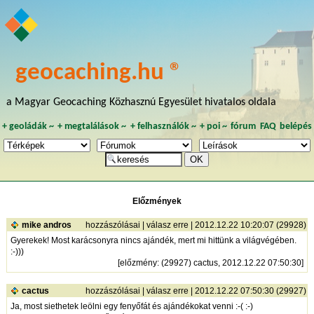
geocaching.hu ®
a Magyar Geocaching Közhasznú Egyesület hivatalos oldala
+
geoládák
~
+
megtalálások
~
+
felhasználók
~
+
poi
~
fórum
FAQ
belépés
Előzmények
mike andros
hozzászólásai
|
válasz erre
| 2012.12.22 10:20:07 (29928)
Gyerekek! Most karácsonyra nincs ajándék, mert mi hittünk a világvégében.
:-)))
[
előzmény
: (29927) cactus, 2012.12.22 07:50:30]
cactus
hozzászólásai
|
válasz erre
| 2012.12.22 07:50:30 (29927)
Ja, most siethetek leölni egy fenyőfát és ajándékokat venni :-( :-)