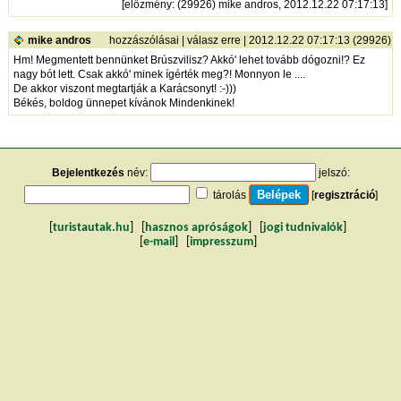
[
előzmény
: (29926) mike andros, 2012.12.22 07:17:13]
mike andros
hozzászólásai
|
válasz erre
| 2012.12.22 07:17:13 (29926)
Hm! Megmentett bennünket Brúszvilisz? Akkó' lehet tovább dógozni!? Ez
nagy bót lett. Csak akkó' minek ígérték meg?! Monnyon le ....
De akkor viszont megtartják a Karácsonyt! :-)))
Békés, boldog ünnepet kívánok Mindenkinek!
Bejelentkezés
név:
jelszó:
tárolás
[
regisztráció
]
[
turistautak.hu
] [
hasznos apróságok
] [
jogi tudnivalók
]
[
e-mail
] [
impresszum
]