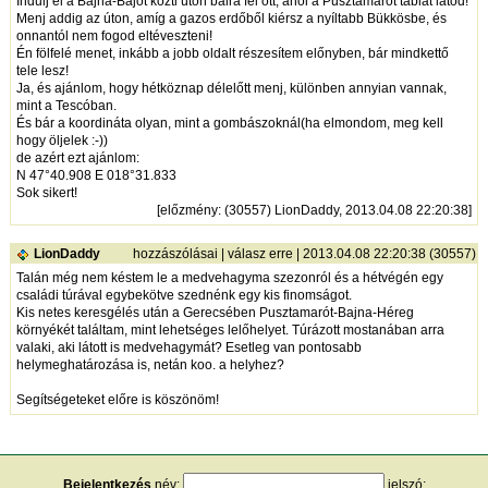
Indulj el a Bajna-Bajót közti úton balra fel ott, ahol a Pusztamarót táblát látod!
Menj addig az úton, amíg a gazos erdőből kiérsz a nyíltabb Bükkösbe, és
onnantól nem fogod eltéveszteni!
Én fölfelé menet, inkább a jobb oldalt részesítem előnyben, bár mindkettő
tele lesz!
Ja, és ajánlom, hogy hétköznap délelőtt menj, különben annyian vannak,
mint a Tescóban.
És bár a koordináta olyan, mint a gombászoknál(ha elmondom, meg kell
hogy öljelek :-))
de azért ezt ajánlom:
N 47°40.908 E 018°31.833
Sok sikert!
[
előzmény
: (30557) LionDaddy, 2013.04.08 22:20:38]
LionDaddy
hozzászólásai
|
válasz erre
| 2013.04.08 22:20:38 (30557)
Talán még nem késtem le a medvehagyma szezonról és a hétvégén egy
családi túrával egybekötve szednénk egy kis finomságot.
Kis netes keresgélés után a Gerecsében Pusztamarót-Bajna-Héreg
környékét találtam, mint lehetséges lelőhelyet. Túrázott mostanában arra
valaki, aki látott is medvehagymát? Esetleg van pontosabb
helymeghatározása is, netán koo. a helyhez?
Segítségeteket előre is köszönöm!
Bejelentkezés
név:
jelszó: