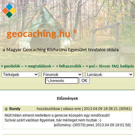
geocaching.hu ®
a Magyar Geocaching Közhasznú Egyesület hivatalos oldala
+
geoládák
~
+
megtalálások
~
+
felhasználók
~
+
poi
~
fórum
FAQ
belépés
Előzmények
Bandy
hozzászólásai
|
válasz erre
| 2013.04.09 18:38:21 (30581)
Múlt héten elment mellettem a gerecse közepén egy rendőrautó!
Szóval azért valóban figyelnek, bár mérleget nem hoztak :-)
[
előzmény
: (30579) piret, 2013.04.09 18:01:56]