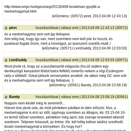
http://www.origo.hu/egeszseg/20130408-brutalisan-gyujtik-a-
medvehagymat.html
[
előzmény
: (30572) piret, 2013.04.09 12:43:13]
piret
hozzászólásai
|
válasz erre
| 2013.04.09 12:43:13 (30572)
és a medvehagyma sem volt így felkapva
Ami elég baj, hogy így van, mert szerintem nem kell pár év hozzá, és
puskával fogják őrizni, mint a hóvirágot, az iparszerű szedők miatt :/
[
előzmény
: (30571) LionDaddy, 2013.04.09 12:03:03]
LionDaddy
hozzászólásai
|
válasz erre
| 2013.04.09 12:03:03 (30571)
Most jövök rá, hogy az a pusztamaróti elágazás (ha jól sejtem egy
derékszögű kanyarból földút balra felfelé) ismerős nekem a régi Esztergom-
rally-s időkből. Sokat jártunk versenyekre arrafelé, de akkor még GC sem volt
és a medvehagyma sem volt így felkapva. :)
[
előzmény
: (30561) Bandy, 2013.04.08 23:58:19]
Bandy
hozzászólásai
|
válasz erre
| 2013.04.08 23:58:19 (30561)
Nagyon nem késtél még le semmiről...
Három éve járok oda, de múlt pénteken jutottam ki idén először. Nos, a
medvehagyma is érzi az időt, úgyhogy szemben az átlagos, kb. 03.15-04.10-
es termő idővel szemben, pénteken még apró, bár zsenge leveleket sikerült
szednem. Teljesen lelassult, az érése. Kb. két hétig bátran találsz szedhető,
kiváló medvehagymát a környéken. És hogy hol?