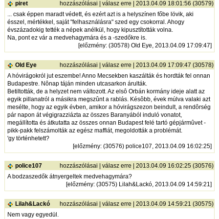
piret
hozzászólásai
|
válasz erre
| 2013.04.09 18:01:56 (30579)
... csak éppen maradt védett, és ezért azt is a helyszínen főbe lövik, aki
ésszel, mértékkel, saját "felhasználásra" szed egy csokorral. Ahogy
évszázadokig tették a népek anélkül, hogy kipusztították volna.
Na, pont ez vár a medvehagymára és a -szedőkre is.
[
előzmény
: (30578) Old Eye, 2013.04.09 17:09:47]
Old Eye
hozzászólásai
|
válasz erre
| 2013.04.09 17:09:47 (30578)
A hóvirágokról jut eszembe! Anno Mecsekben kaszálták és hordták fel onnan
Budapestre. Nônap táján minden utcasarkon árulták.
Betiltották, de a helyzet nem változott. Az elsô Orbán kormány ideje alatt az
egyik pillanatról a másikra megszûnt a rablás. Késôbb, évek múlva valaki azt
mesélte, hogy az egyik évben, amikor a hóvirágszezon beindult, a rendôrség
pár napon át végigrazziázta az összes Baranyából induló vonatot,
megállította és átkutatta az összes onnan Budapest felé tartó gépjármûvet -
pikk-pakk felszámolták az egész maffiát, megoldották a problémát.
'gy történhetett?
[
előzmény
: (30576) police107, 2013.04.09 16:02:25]
police107
hozzászólásai
|
válasz erre
| 2013.04.09 16:02:25 (30576)
A bodzaszedők átnyergeltek medvehagymára?
[
előzmény
: (30575) Lilah&Lackó, 2013.04.09 14:59:21]
Lilah&Lackó
hozzászólásai
|
válasz erre
| 2013.04.09 14:59:21 (30575)
Nem vagy egyedül.