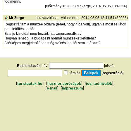
fog menni.
[
előzmény
: (32036) Mr Zerge, 2014.05.05 18:41:54]
Mr Zerge
hozzászólásai
|
válasz erre
| 2014.05.05 18:41:54 (32036)
Regisztráltam a munzee oldalra (lehet, hogy hiba volt), ugyanis most se látok
pont letöltés opciót.
Ez a jó kis oldal meg bezárt:
http://munzee.dfx.at/
Hogyan lehet pl. a budapesti normál munzeeket letölteni?
A térképes megjelenítésen még szürési opciót sem találtam?
Bejelentkezés
név:
jelszó:
tárolás
[
regisztráció
]
[
turistautak.hu
] [
hasznos apróságok
] [
jogi tudnivalók
]
[
e-mail
] [
impresszum
]