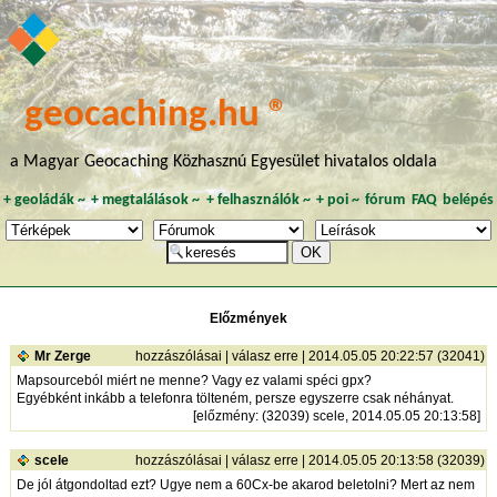
geocaching.hu ®
a Magyar Geocaching Közhasznú Egyesület hivatalos oldala
+
geoládák
~
+
megtalálások
~
+
felhasználók
~
+
poi
~
fórum
FAQ
belépés
Előzmények
Mr Zerge
hozzászólásai
|
válasz erre
| 2014.05.05 20:22:57 (32041)
Mapsourceból miért ne menne? Vagy ez valami spéci gpx?
Egyébként inkább a telefonra tölteném, persze egyszerre csak néhányat.
[
előzmény
: (32039) scele, 2014.05.05 20:13:58]
scele
hozzászólásai
|
válasz erre
| 2014.05.05 20:13:58 (32039)
De jól átgondoltad ezt? Ugye nem a 60Cx-be akarod beletolni? Mert az nem