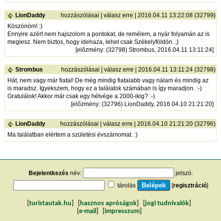
LionDaddy
hozzászólásai
|
válasz erre
| 2016.04.11 13:22:08 (32799)
Köszönöm! :)
Ennyire azért nem hajszolom a pontokat, de remélem, a nyár folyamán az is
meglesz. Nem biztos, hogy idehaza, lehet csak Székelyföldön. ;)
[
előzmény
: (32798) Strombus, 2016.04.11 13:11:24]
Strombus
hozzászólásai
|
válasz erre
| 2016.04.11 13:11:24 (32798)
Hát, nem vagy már fiatal! De még mindig fiatalabb vagy nálam és mindig az
is maradsz. Igyekszem, hogy ez a találatok számában is így maradjon. :-)
Gratulálok! Akkor már csak egy hétvége a 2000-ikig? :-)
[
előzmény
: (32796) LionDaddy, 2016.04.10 21:21:20]
LionDaddy
hozzászólásai
|
válasz erre
| 2016.04.10 21:21:20 (32796)
Ma találatban elértem a születési évszámomat. :)
Bejelentkezés
név:
jelszó:
tárolás
[
regisztráció
]
[
turistautak.hu
] [
hasznos apróságok
] [
jogi tudnivalók
]
[
e-mail
] [
impresszum
]