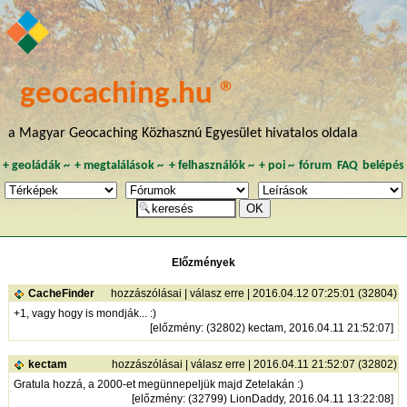
geocaching.hu ®
a Magyar Geocaching Közhasznú Egyesület hivatalos oldala
+
geoládák
~
+
megtalálások
~
+
felhasználók
~
+
poi
~
fórum
FAQ
belépés
Előzmények
CacheFinder
hozzászólásai
|
válasz erre
| 2016.04.12 07:25:01 (32804)
+1, vagy hogy is mondják... :)
[
előzmény
: (32802) kectam, 2016.04.11 21:52:07]
kectam
hozzászólásai
|
válasz erre
| 2016.04.11 21:52:07 (32802)
Gratula hozzá, a 2000-et megünnepeljük majd Zetelakán :)
[
előzmény
: (32799) LionDaddy, 2016.04.11 13:22:08]