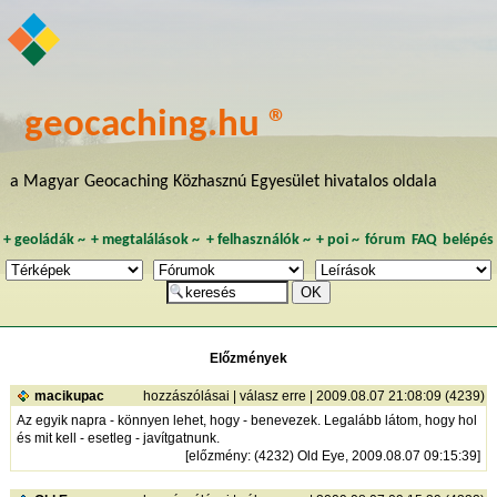
geocaching.hu ®
a Magyar Geocaching Közhasznú Egyesület hivatalos oldala
+
geoládák
~
+
megtalálások
~
+
felhasználók
~
+
poi
~
fórum
FAQ
belépés
Előzmények
macikupac
hozzászólásai
|
válasz erre
| 2009.08.07 21:08:09 (4239)
Az egyik napra - könnyen lehet, hogy - benevezek. Legalább látom, hogy hol
és mit kell - esetleg - javítgatnunk.
[
előzmény
: (4232) Old Eye, 2009.08.07 09:15:39]