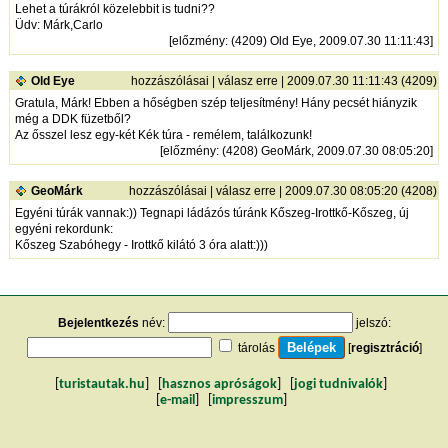
Lehet a túrákról közelebbit is tudni??
Üdv: Márk,Carlo
[
előzmény
: (4209) Old Eye, 2009.07.30 11:11:43]
Old Eye
hozzászólásai
|
válasz erre
| 2009.07.30 11:11:43 (4209)
Gratula, Márk! Ebben a hőségben szép teljesítmény! Hány pecsét hiányzik
még a DDK füzetből?
Az ősszel lesz egy-két Kék túra - remélem, találkozunk!
[
előzmény
: (4208) GeoMárk, 2009.07.30 08:05:20]
GeoMárk
hozzászólásai
|
válasz erre
| 2009.07.30 08:05:20 (4208)
Egyéni túrák vannak:)) Tegnapi ládázós túránk Kőszeg-Irottkő-Kőszeg, új
egyéni rekordunk:
Kőszeg Szabóhegy - Irottkő kilátó 3 óra alatt:)))
Bejelentkezés
név:
jelszó:
tárolás
[
regisztráció
]
[
turistautak.hu
] [
hasznos apróságok
] [
jogi tudnivalók
]
[
e-mail
] [
impresszum
]