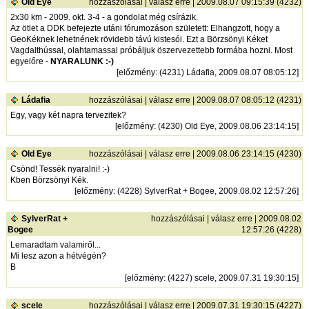
Old Eye
hozzászólásai
|
válasz erre
| 2009.08.07 09:15:39 (4232)
2x30 km - 2009. okt. 3-4 - a gondolat még csírázik.
Az ötlet a DDK befejezte utáni fórumozáson született: Elhangzott, hogy a
GeoKéknek lehetnének rövidebb távú kistesói. Ezt a Börzsönyi Kéket
Vagdalthússal, olahtamassal próbáljuk öszervezettebb formába hozni. Most
egyelőre -
NYARALUNK :-)
[
előzmény
: (4231) Ládafia, 2009.08.07 08:05:12]
Ládafia
hozzászólásai
|
válasz erre
| 2009.08.07 08:05:12 (4231)
Egy, vagy két napra tervezitek?
[
előzmény
: (4230) Old Eye, 2009.08.06 23:14:15]
Old Eye
hozzászólásai
|
válasz erre
| 2009.08.06 23:14:15 (4230)
Csönd! Tessék nyaralni! :-)
Kben Börzsönyi Kék.
[
előzmény
: (4228) SylverRat + Bogee, 2009.08.02 12:57:26]
SylverRat +
hozzászólásai
|
válasz erre
| 2009.08.02
Bogee
12:57:26 (4228)
Lemaradtam valamiről...
Mi lesz azon a hétvégén?
B
[
előzmény
: (4227) scele, 2009.07.31 19:30:15]
scele
hozzászólásai
|
válasz erre
| 2009.07.31 19:30:15 (4227)