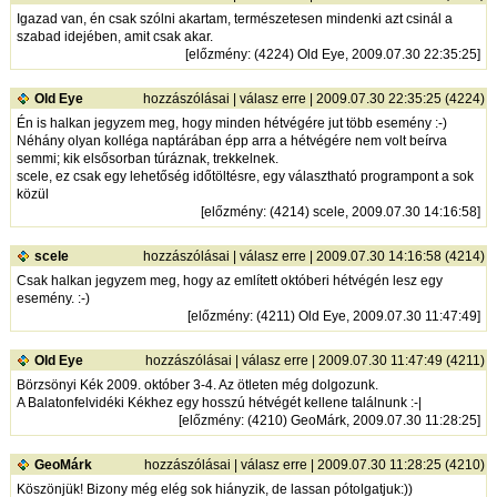
Igazad van, én csak szólni akartam, természetesen mindenki azt csinál a
szabad idejében, amit csak akar.
[
előzmény
: (4224) Old Eye, 2009.07.30 22:35:25]
Old Eye
hozzászólásai
|
válasz erre
| 2009.07.30 22:35:25 (4224)
Én is halkan jegyzem meg, hogy minden hétvégére jut több esemény :-)
Néhány olyan kolléga naptárában épp arra a hétvégére nem volt beírva
semmi; kik elsősorban túráznak, trekkelnek.
scele, ez csak egy lehetőség időtöltésre, egy választható programpont a sok
közül
[
előzmény
: (4214) scele, 2009.07.30 14:16:58]
scele
hozzászólásai
|
válasz erre
| 2009.07.30 14:16:58 (4214)
Csak halkan jegyzem meg, hogy az említett októberi hétvégén lesz egy
esemény. :-)
[
előzmény
: (4211) Old Eye, 2009.07.30 11:47:49]
Old Eye
hozzászólásai
|
válasz erre
| 2009.07.30 11:47:49 (4211)
Börzsönyi Kék 2009. október 3-4. Az ötleten még dolgozunk.
A Balatonfelvidéki Kékhez egy hosszú hétvégét kellene találnunk :-|
[
előzmény
: (4210) GeoMárk, 2009.07.30 11:28:25]
GeoMárk
hozzászólásai
|
válasz erre
| 2009.07.30 11:28:25 (4210)
Köszönjük! Bizony még elég sok hiányzik, de lassan pótolgatjuk:))