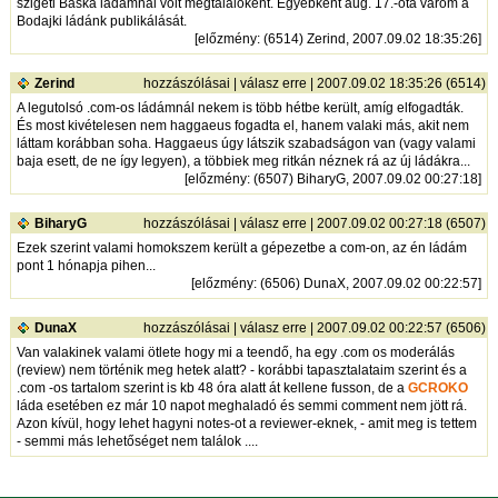
szigeti Baska ládámnál volt megtalálóként. Egyébként aug. 17.-óta várom a
Bodajki ládánk publikálását.
[
előzmény
: (6514) Zerind, 2007.09.02 18:35:26]
Zerind
hozzászólásai
|
válasz erre
| 2007.09.02 18:35:26 (6514)
A legutolsó .com-os ládámnál nekem is több hétbe került, amíg elfogadták.
És most kivételesen nem haggaeus fogadta el, hanem valaki más, akit nem
láttam korábban soha. Haggaeus úgy látszik szabadságon van (vagy valami
baja esett, de ne így legyen), a többiek meg ritkán néznek rá az új ládákra...
[
előzmény
: (6507) BiharyG, 2007.09.02 00:27:18]
BiharyG
hozzászólásai
|
válasz erre
| 2007.09.02 00:27:18 (6507)
Ezek szerint valami homokszem került a gépezetbe a com-on, az én ládám
pont 1 hónapja pihen...
[
előzmény
: (6506) DunaX, 2007.09.02 00:22:57]
DunaX
hozzászólásai
|
válasz erre
| 2007.09.02 00:22:57 (6506)
Van valakinek valami ötlete hogy mi a teendő, ha egy .com os moderálás
(review) nem történik meg hetek alatt? - korábbi tapasztalataim szerint és a
.com -os tartalom szerint is kb 48 óra alatt át kellene fusson, de a
GCROKO
láda esetében ez már 10 napot meghaladó és semmi comment nem jött rá.
Azon kívül, hogy lehet hagyni notes-ot a reviewer-eknek, - amit meg is tettem
- semmi más lehetőséget nem találok ....