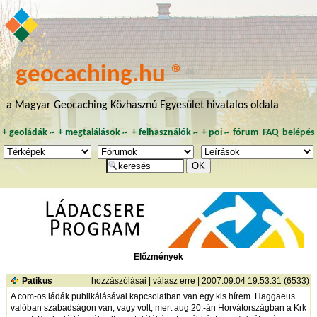
geocaching.hu ®
a Magyar Geocaching Közhasznú Egyesület hivatalos oldala
+
geoládák
~
+
megtalálások
~
+
felhasználók
~
+
poi
~
fórum
FAQ
belépés
Előzmények
Patikus
hozzászólásai
|
válasz erre
| 2007.09.04 19:53:31 (6533)
A com-os ládák publikálásával kapcsolatban van egy kis hírem. Haggaeus
valóban szabadságon van, vagy volt, mert aug 20.-án Horvátországban a Krk