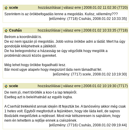
scele
hozzászólásai
|
válasz erre
| 2008.01.02 11:02:30 (7720)
Szerintem is az örökbefogadás lenne a megoldás. Kulisz, vélemény???
[
előzmény
: (7718) Csuhás, 2008.01.02 10:33:35]
Csuhás
hozzászólásai
|
válasz erre
| 2008.01.02 10:33:35 (7718)
Beírom a koordinátát is.
De ez nem igazán jó megoldás. Jobb volna örökbe adni a ládát. Mert ha úgy
gondolják kiléphetnek a játékból.
De ha belegondolsz a házasság se úgy végződik hogy megölik a
problémát okozó közös gyereket.
Még lehet hogy örökbe fogadható lesz.
Bár most ugye alapelv hogy megszünt láda nem támadhat fel.
[
előzmény
: (7717) scele, 2008.01.02 10:19:30]
scele
hozzászólásai
|
válasz erre
| 2008.01.02 10:19:30 (7717)
De nem jó, mert törölték a koo-t a lap tetejéről.
Esetleg azt is beleírhatnád az egyéb logba.
A Cserhát trekkelést annak idején itt fejeztük be. A tanösvény akkor még csak
1 hetes volt. Egyből megfordult a fejünkben, hogy ide láda kell, de sajnos
Bodzáék megelőztek a rejtéssel. Most már kétszeresen is sajnálom, hogy
nem én lehettem a rejtője ennek a csészének.
[
előzmény
: (7716) Csuhás, 2008.01.02 09:19:44]