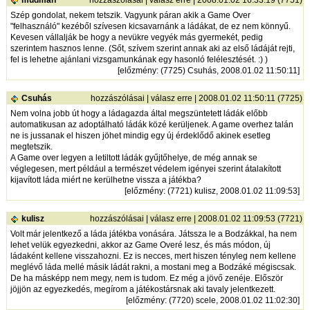
mudman
hozzászólásai
|
válasz erre
| 2008.01.02 16:33:19 (7751)
Szép gondolat, nekem tetszik. Vagyunk páran akik a Game Over
"felhasználó" kezéből szívesen kicsavarnánk a ládákat, de ez nem könnyű.
Kevesen vállalják be hogy a nevükre vegyék más gyermekét, pedig
szerintem hasznos lenne. (Sőt, szívem szerint annak aki az első ládáját rejti,
fel is lehetne ajánlani vizsgamunkának egy hasonló felélesztését. :) )
[
előzmény
: (7725) Csuhás, 2008.01.02 11:50:11]
Csuhás
hozzászólásai
|
válasz erre
| 2008.01.02 11:50:11 (7725)
Nem volna jobb út hogy a ládagazda által megszüntetett ládák előbb
automatikusan az adoptálható ládák közé kerüljenek. A game overhez talán
ne is jussanak el hiszen jöhet mindig egy új érdeklődő akinek esetleg
megtetszik.
A Game over legyen a letiltott ládák gyűjtőhelye, de még annak se
véglegesen, mert például a természet védelem igényei szerint átalakított
kijavított láda miért ne kerülhetne vissza a játékba?
[
előzmény
: (7721) kulisz, 2008.01.02 11:09:53]
kulisz
hozzászólásai
|
válasz erre
| 2008.01.02 11:09:53 (7721)
Volt már jelentkező a láda játékba vonására. Játssza le a Bodzákkal, ha nem
lehet velük egyezkedni, akkor az Game Overé lesz, és más módon, új
ládaként kellene visszahozni. Ez is necces, mert hiszen tényleg nem kellene
meglévő láda mellé másik ládát rakni, a mostani meg a Bodzáké mégiscsak.
De ha másképp nem megy, nem is tudom. Ez még a jövő zenéje. Először
jöjjön az egyezkedés, megírom a játékostársnak aki tavaly jelentkezett.
[
előzmény
: (7720) scele, 2008.01.02 11:02:30]