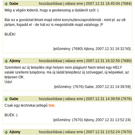
Gabe
hozzászólásai
|
válasz erre
| 2007.12.31 16:45:04 (7684)
Még a végén kiderül, hogy a geokessing a ládákról szól :)
Bár ez a gondolat felvet majd némi konzisztenciaproblémát - mint pl. az ott
jártam, fogadd el - de hát ez is megoldódik majd valahogy ;P
BUÉK!
[
előzmény
: (7680) Ajtony, 2007.12.31 16:32:50]
Ajtony
hozzászólásai
|
válasz erre
| 2007.12.31 16:32:50 (7680)
Szerintem az új telepítés régi helyen nem plágium! Nem lehet egy HELY
valaki szellemi tulajdona. Ha új ládát telepítesz új szöveggel, új képekkel, az
teljesen OK.
Üdv!
[
előzmény
: (7676) Gabe, 2007.12.31 14:39:59]
Gabe
hozzászólásai
|
válasz erre
| 2007.12.31 14:39:59 (7676)
Csak egy technikai jellegű
link
.
BUÉK :)
[
előzmény
: (7670) Ajtony, 2007.12.31 13:52:24]
Ajtony
hozzászólásai
|
válasz erre
| 2007.12.31 13:52:24 (7670)