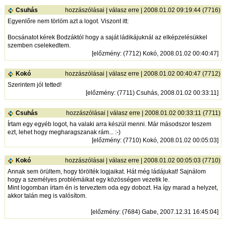
Csuhás
hozzászólásai
|
válasz erre
| 2008.01.02 09:19:44 (7716)
Egyenlőre nem törlöm azt a logot. Viszont itt:
Bocsánatot kérek Bodzáktól hogy a saját ládikájuknál az elképzelésükkel
szemben cselekedtem.
[
előzmény
: (7712) Kokó, 2008.01.02 00:40:47]
Kokó
hozzászólásai
|
válasz erre
| 2008.01.02 00:40:47 (7712)
Szerintem jól tetted!
[
előzmény
: (7711) Csuhás, 2008.01.02 00:33:11]
Csuhás
hozzászólásai
|
válasz erre
| 2008.01.02 00:33:11 (7711)
Írtam egy egyéb logot, ha valaki arra készül menni. Már másodszor teszem
ezt, lehet hogy megharagszanak rám... :-)
[
előzmény
: (7710) Kokó, 2008.01.02 00:05:03]
Kokó
hozzászólásai
|
válasz erre
| 2008.01.02 00:05:03 (7710)
Annak sem örültem, hogy törölték logjaikat. Hát még ládájukat! Sajnálom
hogy a személyes problémáikat egy közösségen vezetik le.
Mint logomban írtam én is terveztem oda egy dobozt. Ha így marad a helyzet,
akkor talán meg is valósítom.
[
előzmény
: (7684) Gabe, 2007.12.31 16:45:04]