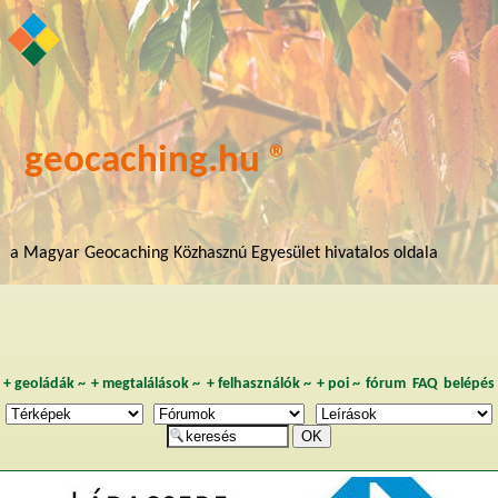
geocaching.hu ®
a Magyar Geocaching Közhasznú Egyesület hivatalos oldala
+
geoládák
~
+
megtalálások
~
+
felhasználók
~
+
poi
~
fórum
FAQ
belépés