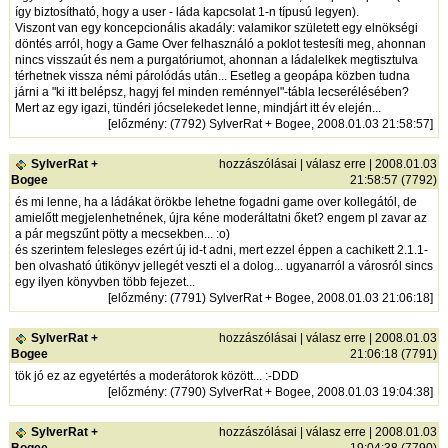
így biztosítható, hogy a user - láda kapcsolat 1-n típusú legyen).
Viszont van egy koncepcionális akadály: valamikor született egy elnökségi
döntés arról, hogy a Game Over felhasználó a poklot testesíti meg, ahonnan
nincs visszaút és nem a purgatóriumot, ahonnan a ládalelkek megtisztulva
térhetnek vissza némi párolódás után... Esetleg a geopápa közben tudna
járni a "ki itt belépsz, hagyj fel minden reménnyel"-tábla lecserélésében?
Mert az egy igazi, tündéri jócselekedet lenne, mindjárt itt év elején...
[
előzmény
: (7792) SylverRat + Bogee, 2008.01.03 21:58:57]
SylverRat +
hozzászólásai
|
válasz erre
| 2008.01.03
Bogee
21:58:57 (7792)
és mi lenne, ha a ládákat örökbe lehetne fogadni game over kollegától, de
amielőtt megjelenhetnének, újra kéne moderáltatni őket? engem pl zavar az
a pár megszűnt pötty a mecsekben... :o)
és szerintem felesleges ezért új id-t adni, mert ezzel éppen a cachikett 2.1.1-
ben olvasható útikönyv jellegét veszti el a dolog... ugyanarról a városról sincs
egy ilyen könyvben több fejezet...
[
előzmény
: (7791) SylverRat + Bogee, 2008.01.03 21:06:18]
SylverRat +
hozzászólásai
|
válasz erre
| 2008.01.03
Bogee
21:06:18 (7791)
tök jó ez az egyetértés a moderátorok között... :-DDD
[
előzmény
: (7790) SylverRat + Bogee, 2008.01.03 19:04:38]
SylverRat +
hozzászólásai
|
válasz erre
| 2008.01.03