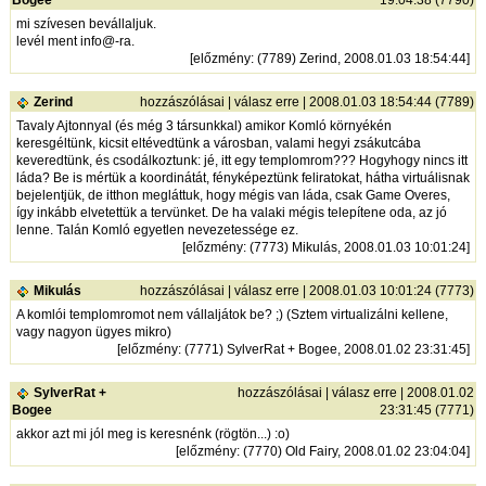
Bogee
19:04:38 (7790)
mi szívesen bevállaljuk.
levél ment info@-ra.
[
előzmény
: (7789) Zerind, 2008.01.03 18:54:44]
Zerind
hozzászólásai
|
válasz erre
| 2008.01.03 18:54:44 (7789)
Tavaly Ajtonnyal (és még 3 társunkkal) amikor Komló környékén
keresgéltünk, kicsit eltévedtünk a városban, valami hegyi zsákutcába
keveredtünk, és csodálkoztunk: jé, itt egy templomrom??? Hogyhogy nincs itt
láda? Be is mértük a koordinátát, fényképeztünk feliratokat, hátha virtuálisnak
bejelentjük, de itthon megláttuk, hogy mégis van láda, csak Game Overes,
így inkább elvetettük a tervünket. De ha valaki mégis telepítene oda, az jó
lenne. Talán Komló egyetlen nevezetessége ez.
[
előzmény
: (7773) Mikulás, 2008.01.03 10:01:24]
Mikulás
hozzászólásai
|
válasz erre
| 2008.01.03 10:01:24 (7773)
A komlói templomromot nem vállaljátok be? ;) (Sztem virtualizálni kellene,
vagy nagyon ügyes mikro)
[
előzmény
: (7771) SylverRat + Bogee, 2008.01.02 23:31:45]
SylverRat +
hozzászólásai
|
válasz erre
| 2008.01.02
Bogee
23:31:45 (7771)
akkor azt mi jól meg is keresnénk (rögtön...) :o)
[
előzmény
: (7770) Old Fairy, 2008.01.02 23:04:04]