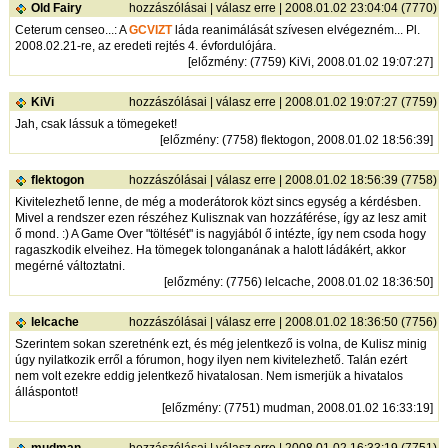
Old Fairy
hozzászólásai
|
válasz erre
| 2008.01.02 23:04:04 (7770)
Ceterum censeo...: A
GCVIZT
láda reanimálását szívesen elvégezném... Pl.
2008.02.21-re, az eredeti rejtés 4. évfordulójára.
[
előzmény
: (7759) KiVi, 2008.01.02 19:07:27]
KiVi
hozzászólásai
|
válasz erre
| 2008.01.02 19:07:27 (7759)
Jah, csak lássuk a tömegeket!
[
előzmény
: (7758) flektogon, 2008.01.02 18:56:39]
flektogon
hozzászólásai
|
válasz erre
| 2008.01.02 18:56:39 (7758)
Kivitelezhető lenne, de még a moderátorok közt sincs egység a kérdésben.
Mivel a rendszer ezen részéhez Kulisznak van hozzáférése, így az lesz amit
ő mond. :) A Game Over "töltését" is nagyjából ő intézte, így nem csoda hogy
ragaszkodik elveihez. Ha tömegek tolonganának a halott ládákért, akkor
megérné változtatni.
[
előzmény
: (7756) lelcache, 2008.01.02 18:36:50]
lelcache
hozzászólásai
|
válasz erre
| 2008.01.02 18:36:50 (7756)
Szerintem sokan szeretnénk ezt, és még jelentkező is volna, de Kulisz minig
úgy nyilatkozik erről a fórumon, hogy ilyen nem kivitelezhető. Talán ezért
nem volt ezekre eddig jelentkező hivatalosan. Nem ismerjük a hivatalos
álláspontot!
[
előzmény
: (7751) mudman, 2008.01.02 16:33:19]