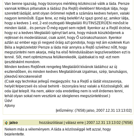
Van benne igazság, hogy bizonyos mértékig közkinccsé válik a láda. Persze
vannak kritikus pillanatok a ládász (ha Rejtő) életében! Mondjuk látja, hogy
szeretett ládáját, amit olyan örömmel rejtett a számára kedves helyen, valaki
nagyon leminősíti. Egye fene, ez még belefér! Az igazi gond az, amikor látja,
hogy a kedves 1-est, 2-est osztogató Megtaláló RUTINSZERŰEN minősít le
minden ládát... és persze Ő még egyet sem rejtett. Ilyenkor az a Rejtő érzése,
hogy ez a kedves Megtaláló igényt tart arra, hogy mások küszködjenek a
rejtéssel és moderálással, csak azért, hogy Ő szórakozhasson. Ilyenkor
aztán az ember egy jó negyed óráig azt gondolja, hogy rejt ám ezeknek Kun
Béla a legközelebb! Persze a láda már annyira a Rejtő szívéhez nőtt, hogy
megszüntetni nem akarja, még ha első felindulásában legszívesebben ezt is
tenné. Sőt, mert optimizmusa felülkerekedik, újabbakat is rejt -ezt nem
ijesztésként mondom.
Minden kedves Rejtőnek rengeteg Megtalálót kívánok ládáihoz az új
esztendőben, és minden kedves Megtalálónak izgalmas, szép, tanulságos,
jókedvű kincskeresést!
(Csak egy technikai jellegű megjegyzés: ha a Rejtő a ládát visszavonja,
helyét felperzseli és sóval behinti - bizonyára lesz valaki a Közösségből, aki
oda újat telepít. Ha nem, akkor oda eredetileg nem is volt érdemes tenni,
tehát olyan sokat nem vesztünk az ideiglenes megszüntetéssel.)
Üdv!
Ajtony
[
előzmény
: (7658) jalso, 2007.12.31 13:13:02]
jalso
hozzászólásai
|
válasz erre
| 2007.12.31 13:13:02 (7658)
Nekem más a véleményem. A láda a közösséggé lett azzal, hogy
bejelentette.