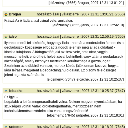
[
előzmény
: (7656) Brogan, 2007.12.31 13:01:21]
Brogan
hozzászólásai
|
válasz erre
| 2007.12.31 13:01:21 (7656)
Frászt. Az ő ládája, azt csinál vele, amit akar.
[
előzmény
: (7655) jalso, 2007.12.31 12:56:19]
jalso
hozzászólásai
|
válasz erre
| 2007.12.31 12:56:19 (7655)
Ilyenkor merül fel a kérdés, hogy egy láda - ha már a moderáción átment és a
geoládászok közössége elfogadta (logok jelentek meg a láda oldalán) -
kinek a tulajdona. A ládagazdáé, aki azt tesz vele, amit akar, vagyis
megszüntetheti, eltörölheti, helyét sóval behintheti, vagy talán a geoládászok
közösségéé, amely bizonyos mértékben korlátozhatja a gazda jogait.
Szerintem az utóbbiról van szó, mert ez közös játék onnan kezdve, hogy a
láda leírása megjelent a geocaching.hu oldalain. Ez bizony felelősséget
jelent a gazda számára is.
[
előzmény
: (7647) lelcache, 2007.12.31 10:25:37]
lelcache
hozzászólásai
|
válasz erre
| 2007.12.31 10:25:37 (7647)
És így! :-/
Legalább a leírás megmaradhatott volna. Nekem megven nyomtatásban, ha
szükséges volna! Valaki örökbefogadhatná, mert biztosan nem
technikai/természetvédelmi oka van a megszünésnek!
[
előzmény
: (7645) radpeter, 2007.12.31 10:18:01]
radpeter
hozzászólásai
|
válasz erre
| 2007.12.31 10:18:01 (7645)