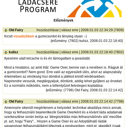
Előzmények
Old Fairy
hozzászólásai
|
válasz erre
| 2008.01.03 22:34:29 (7809)
Kicsit
vizualizáltam
a gumicsontot és tényleg olyan :-)
[
előzmény
: (7802) kulisz, 2008.01.03 22:18:40]
kulisz
hozzászólásai
|
válasz erre
| 2008.01.03 22:18:40 (7802)
Ilyesmire utalt lelcache is és én támogattam a javaslatát.
Most a hivatalos, az amit írtál: Game Over, benne van a nevében is. Rágjuk át
a gumicsontot? Nem gond. Erre való az egyesületi ülés, ahol az alapszabály
értelmében az elnökség hoz döntést a játékot érintő kérdésekben.
Napirendre vesszük, megtárgyaljuk, döntünk, addig lehet gyűjteni az érveket.
Ez a normális működés, nem a billentyűzet felesleges koptatása.
[
előzmény
: (7798) Old Fairy, 2008.01.03 22:14:42]
Old Fairy
hozzászólásai
|
válasz erre
| 2008.01.03 22:14:42 (7798)
Amennyire sikerült megértenem a helyzetet: technikai akadálya nincs annak,
hogy xy felhasználó bejelentkezik Game Overként és a kívánt láda adatainak
szerkesztése során beírja az 'átregisztrálás más felhasználónév alá' mezőbe
pl. azt, hogy "Fairy"... Hiszen a Game Over és az Adoptálható ládák
ugyanolyan felhasználóként léteznek a rendszerben, mint pl. skeptikX (csak