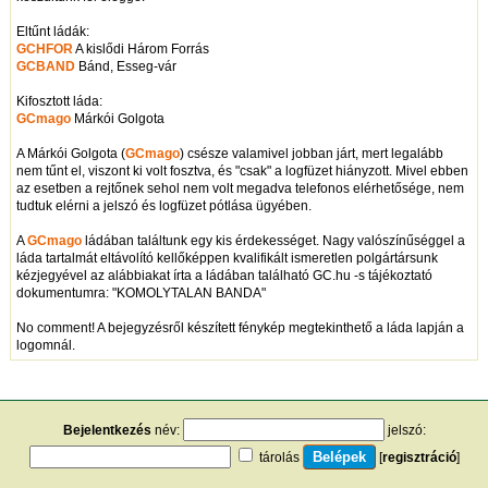
Eltűnt ládák:
GCHFOR
A kislődi Három Forrás
GCBAND
Bánd, Esseg-vár
Kifosztott láda:
GCmago
Márkói Golgota
A Márkói Golgota (
GCmago
) csésze valamivel jobban járt, mert legalább
nem tűnt el, viszont ki volt fosztva, és "csak" a logfüzet hiányzott. Mivel ebben
az esetben a rejtőnek sehol nem volt megadva telefonos elérhetősége, nem
tudtuk elérni a jelszó és logfüzet pótlása ügyében.
A
GCmago
ládában találtunk egy kis érdekességet. Nagy valószínűséggel a
láda tartalmát eltávolító kellőképpen kvalifikált ismeretlen polgártársunk
kézjegyével az alábbiakat írta a ládában található GC.hu -s tájékoztató
dokumentumra: "KOMOLYTALAN BANDA"
No comment! A bejegyzésről készített fénykép megtekinthető a láda lapján a
logomnál.
Bejelentkezés
név:
jelszó:
tárolás
[
regisztráció
]