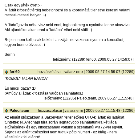
Csak egy játék ötlet :-)
A ládát kifosztót térdig bebetonozni és a koordinátáit lehetne keresni valami
messzi-messzi helyen :-)
A "láda"gazda néha visz neki enni, logbook meg a nyakába lenne akasztva.
Aki ajándékot akar tenni a "ládába" vihet neki sütit :-)
Rejteni nem kell, csak bekötni a száját, ne vezesse nyomra a keresőket,
legyen benne élvezet :-)
Serrin
[
előzmény
: (12289) feri60, 2009.05.27 14:59:07]
feri60
hozzászólásai
|
válasz erre
| 2009.05.27 14:59:07 (12289)
"KOMOLYTALAN BANDA"
És nincs igaza? :D
(Amúgy a ládák kifosztása valóban sajnálatos.)
[
előzmény
: (12286) Paleo.team, 2009.05.27 11:15:48]
Paleo.team
hozzászólásai
|
válasz erre
| 2009.05.27 11:15:48 (12286)
Az elmúlt időszakban a Bakonyban feltehetőleg UFO-k jártak és ládákat
tüntettek el. A tegnapi túra során legnagyobb sajnálatunkra két láda
eltűnésének és egy kifoszásának voltunk a szemtanúi Ata72-vel együtt.
Sajnos az eltűnt csészéket nem tudtuk pótolni, mert - ez idáig - nem
készültünk fel eléggé.