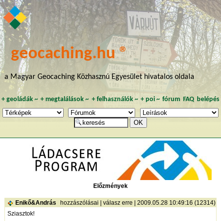
geocaching.hu ®
a Magyar Geocaching Közhasznú Egyesület hivatalos oldala
+
geoládák
~
+
megtalálások
~
+
felhasználók
~
+
poi
~
fórum
FAQ
belépés
Előzmények
Enikő&András
hozzászólásai
|
válasz erre
| 2009.05.28 10:49:16 (12314)
Sziasztok!