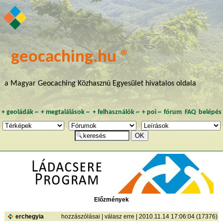
geocaching.hu ®
a Magyar Geocaching Közhasznú Egyesület hivatalos oldala
+
geoládák
~
+
megtalálások
~
+
felhasználók
~
+
poi
~
fórum
FAQ
belépés
Előzmények
erchegyia
hozzászólásai
|
válasz erre
| 2010.11.14 17:06:04 (17376)