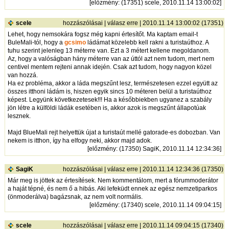
[
előzmény
: (17351) scele, 2010.11.14 13:00:02]
scele
hozzászólásai
|
válasz erre
| 2010.11.14 13:00:02 (17351)
Lehet, hogy nemsokára fogsz még kapni értesítőt. Ma kaptam email-t
BuleMali-tól, hogy a
gcsimo
ládámat közelebb kell rakni a turistaúthoz. A
tuhu szerint jelenleg 13 méterre van. Ezt a 3 métert kellene megoldanom.
Az, hogy a valóságban hány méterre van az úttól azt nem tudom, mert nem
centivel mentem rejteni annak idején. Csak azt tudom, hogy nagyon közel
van hozzá.
Ha ez probléma, akkor a láda megszűnt lesz, természetesen ezzel együtt az
összes itthoni ládám is, hiszen egyik sincs 10 méteren belül a turistaúthoz
képest. Legyünk következetesek!!! Ha a későbbiekben ugyanez a szabály
jön létre a külföldi ládák esetében is, akkor azok is megszűnt állapotúak
lesznek.
Majd BlueMali rejt helyettük újat a turistaút mellé gatorade-es dobozban. Van
nekem is itthon, így ha elfogy neki, akkor majd adok.
[
előzmény
: (17350) SagiK, 2010.11.14 12:34:36]
SagiK
hozzászólásai
|
válasz erre
| 2010.11.14 12:34:36 (17350)
Már meg is jöttek az értesítések. Nem kommentálom, mert a fórummoderátor
a haját tépné, és nem ő a hibás. Aki lefeküdt ennek az egész nemzetiparkos
(önmoderálva) bagázsnak, az nem volt normális.
[
előzmény
: (17340) scele, 2010.11.14 09:04:15]
scele
hozzászólásai
|
válasz erre
| 2010.11.14 09:04:15 (17340)