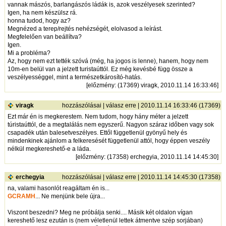
vannak mászós, barlangászós ládák is, azok veszélyesek szerinted?
Igen, ha nem készülsz rá.
honna tudod, hogy az?
Megnézed a terep/rejtés nehézségét, elolvasod a leírást.
Megfelelően van beállítva?
Igen.
Mi a probléma?
Az, hogy nem ezt tették szóvá (még, ha jogos is lenne), hanem, hogy nem
10m-en belül van a jelzett turistaúttól. Ez még kevésbé függ össze a
veszélyességgel, mint a természetkárosító-hatás.
[
előzmény
: (17369) viragk, 2010.11.14 16:33:46]
viragk
hozzászólásai
|
válasz erre
| 2010.11.14 16:33:46 (17369)
Ezt már én is megkerestem. Nem tudom, hogy hány méter a jelzett
túristaúttól, de a megtalálás nem egyszerű. Nagyon száraz időben vagy sok
csapadék után balesetveszélyes. Ettől függetlenül gyönyű hely és
mindenkinek ajánlom a felkeresését függetlenül attól, hogy éppen veszély
nélkül megkereshető-e a láda.
[
előzmény
: (17358) erchegyia, 2010.11.14 14:45:30]
erchegyia
hozzászólásai
|
válasz erre
| 2010.11.14 14:45:30 (17358)
na, valami hasonlót reagáltam én is...
GCRAMH
... Ne menjünk bele újra...
Viszont beszedni? Meg ne próbálja senki.... Másik két oldalon vígan
kereshető lesz ezután is (nem véletlenül lettek átmentve szép sorjában)