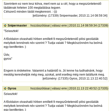
Szerintem ez nem lesz kiírva, mert nem az a cél, hogy a megszüntetendő
ládáknak hirtelen 100 megtalálása legyen.
Célszerű minden ládát megkeresni. :-)))
[
előzmény
: (17339) Snipermaster, 2010.11.14 08:59:34]
Snipermaster
hozzászólásai
|
válasz erre
| 2010.11.14 08:59:34 (17339)
"Sziasztok!
A főoldalon olvasható hírben említett 9 megszűntetendő pilisi geoládák
melyikek lennének név szerint ? Tudja valaki ? Megköszönném ha beírná
egy bentfentes :)
Üdv,
gyros"
Engem is érdekelne. Valamint a határidő is. Jó lenne ha tudhatnánk, hogy
meddig kereshetjük még meg, azokat, amit esetleg még nem találtunk meg.
[
előzmény
: (17335) Gyros, 2010.11.13 22:40:52]
Gyros
hozzászólásai
|
válasz erre
| 2010.11.13 22:40:52 (17335)
Sziasztok!
A főoldalon olvasható hírben említett 9 megszűntetendő pilisi geoládák
melyikek lennének név szerint ? Tudja valaki ? Megköszönném ha beírná
egy bentfentes :)