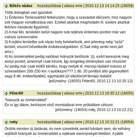
Békés nádas
hozzászólásai
|
válasz erre
| 2010.12.13 14:14:25 (18058)
Több dologban van igazatok:
1) Érdemes Temesvárból felkészülni, hogy a szavaidat idézzem, hisz nagyon
sok magyar vonatkozása van. Ezeket akartuk megmutatni ill. ezekre akartuk
felhívni mindenki figyelmét.
2) A mai Mo. területén belül nagyon sok rejtésre érdemes ponton már van
csésze szerencsére.
3) A rejtési területbe sok olyan hely beletartozik, ami jelenleg még "szűz"
terület, viszont bővelkedik érdekességekben. (CSak még senki nem járt
arra.)
4) Az önmérséklet pedig valóban hiányzik belőlünk :))), ezért keresünk meg
annyi pontot, amennyit csak bírunk. Így rengeteg élményben van részünk!
Az pedig már csak költői kérdés, hogy melyik ill. mennyi ládáért indulsz el
szívesebben 200-250 km.-t autókázni??? 1 db. 20 pontból álló gigamultiért
vagy 8 db. emberléptékű, egymástól jól elkülönült témájú ládáért.
[
előzmény
: (18055) Péter60, 2010.12.13 10:35:12]
Péter60
hozzászólásai
|
válasz erre
| 2010.12.13 10:35:12 (18055)
"hiányzik az önmérséklet"
Én is így látom, beírásom első mondatával erre próbáltam célozni.
[
előzmény
: (18054) rotty, 2010.12.13 10:22:21]
rotty
hozzászólásai
|
válasz erre
| 2010.12.13 10:22:21 (18054)
Örülök minden új ládának, és nem szeretnék senkit bántani sem, de néhány
rejtőből hiányzik az önmérséklet a rejtések mennyiségét illetően. A játék