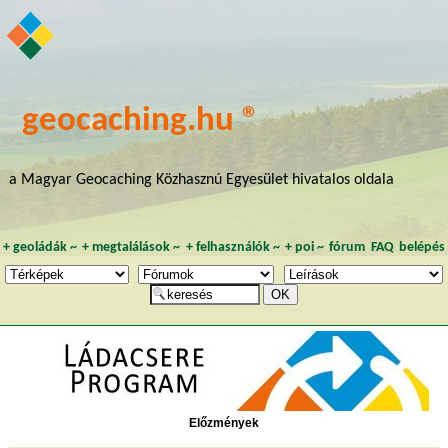
geocaching.hu ®
a Magyar Geocaching Közhasznú Egyesület hivatalos oldala
+
geoládák
~
+
megtalálások
~
+
felhasználók
~
+
poi
~
fórum
FAQ
belépés
Előzmények