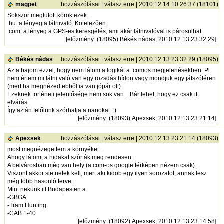
magpet
hozzászólásai
|
válasz erre
| 2010.12.14 10:26:37 (18101)
Sokszor megfutott körök ezek.
.hu: a lényeg a látnivaló. Kötelezően.
.com: a lényeg a GPS-es keresgélés, ami akár látnivalóval is párosulhat.
[
előzmény
: (18095) Békés nádas, 2010.12.13 23:32:29]
Békés nádas
hozzászólásai
|
válasz erre
| 2010.12.13 23:32:29 (18095)
Az a bajom ezzel, hogy nem látom a logikát a .comos megjelenésekben. Pl.
nem értem mi látni való van egy rozsdás hídon vagy mondjuk egy játszótéren
(mert ha megnézed ebből ia van jópár ott)
Ezeknek történeti jelentősége nem sok van... Bár lehet, hogy ez csak itt
elvárás.
Így aztán felőlünk szórhatja a nanokat. :)
[
előzmény
: (18093) Apexsek, 2010.12.13 23:21:14]
Apexsek
hozzászólásai
|
válasz erre
| 2010.12.13 23:21:14 (18093)
most megnézegettem a környéket.
Ahogy látom, a hidakat szórták meg rendesen.
A belvárosban még van hely (a com-os google térképen nézem csak).
Viszont akkor sietnetek kell, mert aki kidob egy ilyen sorozatot, annak lesz
még több hasonló terve.
Mint nekünk itt Budapesten a:
-GBGA
-Tram Hunting
-CAB 1-40
[
előzmény
: (18092) Apexsek, 2010.12.13 23:14:58]