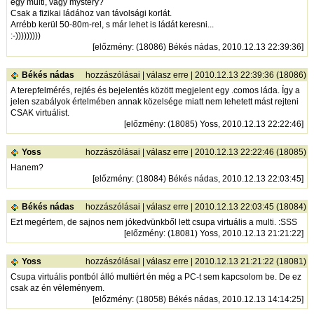
egy multi, vagy mystery?
Csak a fizikai ládához van távolsági korlát.
Arrébb kerül 50-80m-rel, s már lehet is ládát keresni...
:-)))))))))
[
előzmény
: (18086) Békés nádas, 2010.12.13 22:39:36]
Békés nádas
hozzászólásai
|
válasz erre
| 2010.12.13 22:39:36 (18086)
A terepfelmérés, rejtés és bejelentés között megjelent egy .comos láda. Így a
jelen szabályok értelmében annak közelsége miatt nem lehetett mást rejteni
CSAK virtuálist.
[
előzmény
: (18085) Yoss, 2010.12.13 22:22:46]
Yoss
hozzászólásai
|
válasz erre
| 2010.12.13 22:22:46 (18085)
Hanem?
[
előzmény
: (18084) Békés nádas, 2010.12.13 22:03:45]
Békés nádas
hozzászólásai
|
válasz erre
| 2010.12.13 22:03:45 (18084)
Ezt megértem, de sajnos nem jókedvünkből lett csupa virtuális a multi. :SSS
[
előzmény
: (18081) Yoss, 2010.12.13 21:21:22]
Yoss
hozzászólásai
|
válasz erre
| 2010.12.13 21:21:22 (18081)
Csupa virtuális pontból álló multiért én még a PC-t sem kapcsolom be. De ez
csak az én véleményem.
[
előzmény
: (18058) Békés nádas, 2010.12.13 14:14:25]