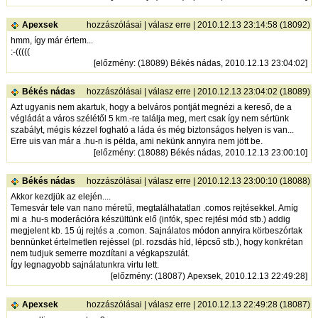
Apexsek
hozzászólásai
|
válasz erre
| 2010.12.13 23:14:58 (18092)
hmm, így már értem...
:-(((((
[
előzmény
: (18089) Békés nádas, 2010.12.13 23:04:02]
Békés nádas
hozzászólásai
|
válasz erre
| 2010.12.13 23:04:02 (18089)
Azt ugyanis nem akartuk, hogy a belváros pontját megnézi a kereső, de a
végládát a város szélétől 5 km.-re találja meg, mert csak így nem sértünk
szabályt, mégis kézzel fogható a láda és még biztonságos helyen is van...
Erre uis van már a .hu-n is példa, ami nekünk annyira nem jött be.
[
előzmény
: (18088) Békés nádas, 2010.12.13 23:00:10]
Békés nádas
hozzászólásai
|
válasz erre
| 2010.12.13 23:00:10 (18088)
Akkor kezdjük az elején....
Temesvár tele van nano méretű, megtalálhatatlan .comos rejtésekkel. Amíg
mi a .hu-s moderációra készültünk elő (infók, spec rejtési mód stb.) addig
megjelent kb. 15 új rejtés a .comon. Sajnálatos módon annyira körbeszórtak
bennünket értelmetlen rejéssel (pl. rozsdás híd, lépcső stb.), hogy konkrétan
nem tudjuk semerre mozdítani a végkapszulát.
Így legnagyobb sajnálatunkra virtu lett.
[
előzmény
: (18087) Apexsek, 2010.12.13 22:49:28]
Apexsek
hozzászólásai
|
válasz erre
| 2010.12.13 22:49:28 (18087)